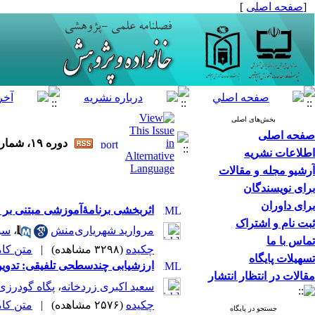
[
صفحه اصلی
]
بخش‌های اصلی
صفحه اصلی
دوره ۱۹، شماره ۲ - ( ۶-۱۴۰۱ )
اطلاعات نشریه
آرشیو مجله و مقالات
برای نویسندگان
برای داوران
اثربخشی برنامۀآموزشی مبتنی بر مؤ
ثبت نام و اشتراک
مروارید شهریاری‌منش
،
سوگ
تماس با ما
چکیده
(۳۲۹۸ مشاهده)
|
متن کامل 
تسهیلات پایگاه
ارزشیابی چندسطحی تلفیقی: تدوی
مقالات در انتظار انتشار
سعید اکبری زردخانه
،
پگاه گودرزی
چکیده
(۲۵۷۶ مشاهده)
|
متن کامل 
جستجو در پایگاه