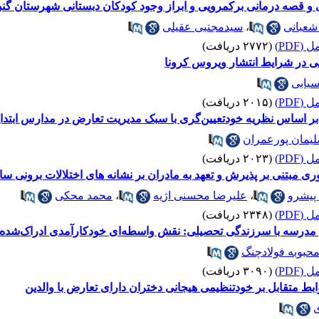
و قصه درمانی برکمرویی و ابراز وجود کودکان دبستانی شهرستان گن
شعبانی
،
سیدمجتبی عقیلی
(PDF)
(۲۷۷۲ دریافت)
ی در شرایط انتشار ویروس کرونا
یابی
(PDF)
(۲۰۱۵ دریافت)
ر اساس نظریه خودتعیین‌گری با سبک مدیریت تعارض در مدارس ابتدا
لیمان پورعمران
(PDF)
(۲۰۲۳ دریافت)
 مبتنی بر پذیرش و تعهد به مادران بر نشانه های اختلالات برونی س
پیشرو
،
علیرضا محسنی اژیه
،
محمد محکی
(PDF)
(۲۳۴۸ دریافت)
 مدرسه با سرزندگی تحصیلی: نقش واسطه‌ای خودکارآمدی ادراک‌شده
حبوبه فولادچنگ
(PDF)
(۳۰۹۰ دریافت)
ط متقابل بر خودتنظیمی هیجانی دختران دارای تعارض با والدین
ی