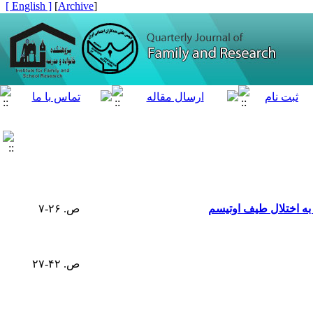
[ English ]
]
Archive
[
 به اختلال طیف اوتیسم
ص. ۲۶-۷
ص. ۴۲-۲۷