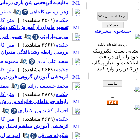
مقایسه اثربخشی شن بازی درمانی 
زهرا زمانی کلجاهی
،
جعفر 
چکیده
(۳۵۰۱ مشاهده)
|
متن کامل 
تفسیر مادران از آموزش الکترونیک
جستجوی پیشرفته
مریم بهارلوئی
،
حسین افراس
چکیده
(۳۶۶۶ مشاهده)
|
متن کامل 
دریافت اطلاعات پایگاه
نشانی پست الکترونیک
بررسی رابطه رشدیافتگی مدیران ب
خود را برای دریافت
سعید علی آبادی
،
محبوبه س
اطلاعات و اخبار پایگاه،
در کادر زیر وارد کنید.
چکیده
(۲۶۶۹ مشاهده)
|
متن کامل 
اثربخشی آموزش گروهی فرزندپروری
محمد حسینعلی زاده
،
صمد 
چکیده
(۲۸۷۸ مشاهده)
|
متن کامل 
rss
رابطه‌ جو عاطفی خانواده و ارزش
احسان کشت‌ورز کندازی
،
م
چکیده
(۴۶۴۹ مشاهده)
|
متن کامل 
اثربخشی آموزش مفاهیم تحلیل رواب
شکوفه صادقی
،
امید مراد