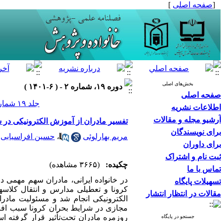
[
صفحه اصلی
]
بخش‌های اصلی
دوره ۱۹، شماره ۲ - ( ۶-۱۴۰۱ )
صفحه اصلی
جلد ۱۹ شماره ۲ صفحات ۷۴-۵۷
اطلاعات نشریه
آرشیو مجله و مقالات
تفسیر مادران از آموزش الکترونیکی در 
برای نویسندگان
مریم بهارلوئی
،
حسین افراسیابی
برای داوران
ثبت نام و اشتراک
چکیده:
(۳۶۶۵ مشاهده)
تماس با ما
در خانواده ایرانی، مادران سهم مهمی 
تسهیلات پایگاه
کرونا و تعطیلی مدارس و انتقال کلاس
مقالات در انتظار انتشار
الکترونیکی انجام شد و مسئولیت مادرا
مجازی در شرایط بحران کرونا سبب اف
روزمره مادران تحت­‌تأثیر قرار گرفته ا
جستجو در پایگاه