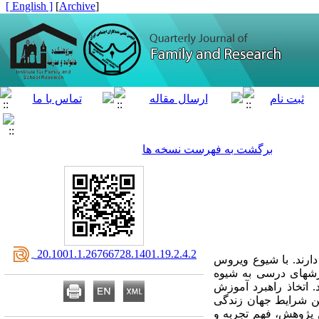
[ English ]
]
Archive
[
برگشت به فهرست نسخه ها
‎ 20.1001.1.26766728.1401.19.2.4.2
ارند. با شیوع ویروس
زشهای درسی به شیوه
 اتخاذ راهبرد آموزش
ن شرایط جهان زندگی
ن پژوهش، فهم تجربه و