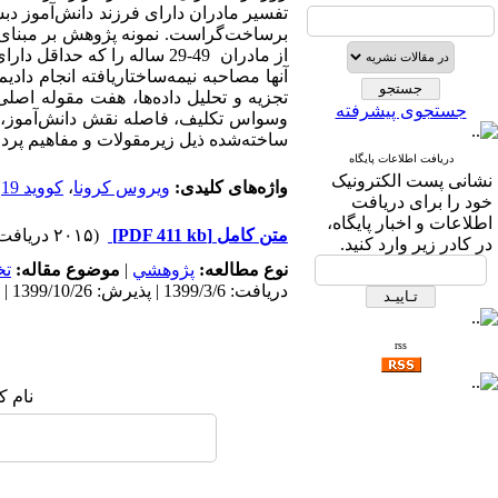
تفسیر مادران دارای فرزند دانش‌­آموز د
از مادران 49-29 ساله را که
آنها مصاحبه نیمه‌­ساختاریافته انجام دا
تجزیه و تحلیل داده‌­ها، هفت مقوله اص
جستجوی پیشرفته
وسواس تکلیف، فاصله نقش دانش­‌آموز، 
ساخته­‌شده ذیل زیرمقولات و مفاهیم پرد
دریافت اطلاعات پایگاه
نشانی پست الکترونیک
واژه‌های کلیدی:
ویروس کرونا
،
کووید 19
،
خود را برای دریافت
اطلاعات و اخبار پایگاه،
متن کامل
[PDF 411 kb]
(۲۰۱۵ دریافت)
در کادر زیر وارد کنید.
نوع مطالعه:
پژوهشي
|
موضوع مقاله:
ت
دریافت: 1399/3/6 | پذیرش: 1399/10/26 | انتشار: 1401/6/9
rss
نام ک