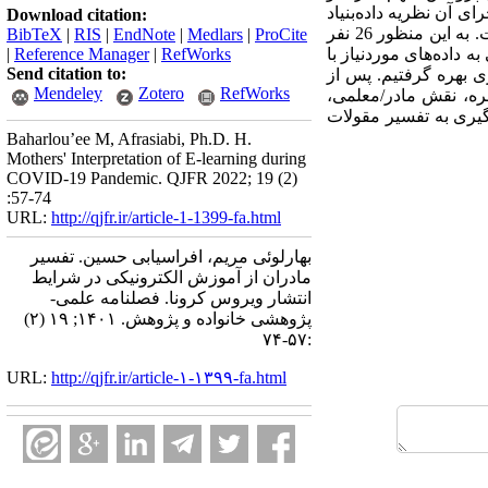
 آن نظریه داده‌­بنیاد
Download citation:
برساخت­‌گراست. نمونه پژوهش بر مبنای نمونه­گیری هدفمند از نوع گلوله برفی و در دسترس انتخاب شده است. به این منظور 26 نفر
BibTeX
|
RIS
|
EndNote
|
Medlars
|
ProCite
به داده­‌های موردنیاز با
RefWorks
|
Reference Manager
|
Send citation to:
ی بهره­ گرفتیم. پس از
Mendeley
Zotero
RefWorks
مره، نقش مادر/معلمی،
یری به تفسیر مقولات
Baharlou’ee M, Afrasiabi, Ph.D. H.
Mothers' Interpretation of E-learning during
COVID-19 Pandemic. QJFR 2022; 19 (2)
:57-74
URL:
http://qjfr.ir/article-1-1399-fa.html
بهارلوئی مریم، افراسیابی حسین. تفسیر
مادران از آموزش الکترونیکی در شرایط
انتشار ویروس کرونا. فصلنامه علمی-
پژوهشی خانواده و پژوهش. ۱۴۰۱; ۱۹ (۲)
:۵۷-۷۴
URL:
http://qjfr.ir/article-۱-۱۳۹۹-fa.html