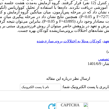
تصادفی در دو گروه آزمایش (12 نفر) و کنترل (12 نفر) قرار گرفتند. گروه آزمایش به­‌م
زشی دریافت نکردند. داده‌­ها با استفاده از تحلیل کوواریانس (آنکوا) 
ست آمده نشان داد که در مرحله پس‌­آزمون، میان میانگین گروه آزمایش و
پیش‌­آزمون تفاوت معنادار وجود دارد (72/732=F و 0.05>P). همچنین نتایج نشان داد در مر
کنترل پس از حذف تأثیر پیش‌­آزمون تفاوت معنادار وجود دارد (43/895=F و 
رش و تعهد در پژوهش حاضر می­توان از روش فرزندپروری مبتنی بر پذ
 نشانه­‌های اختلالات برونی‌­سازی­شده کودکان بهره جست.
عهد
،
کودکان مبتلا به اختلالات برونی‌سازی‌شده
خصصي
ارسال نظر درباره این مقاله
اربری یا پست الکترونیک شما: