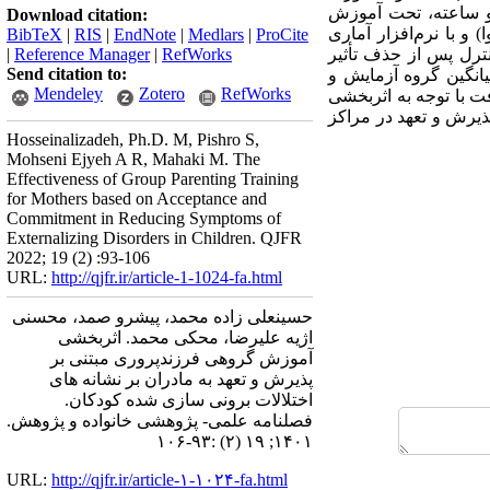
دت هشت جلسه دو ساعته، تحت آموزش
Download citation:
و با نرم­‌افزار آماری
BibTeX
|
RIS
|
EndNote
|
Medlars
|
ProCite
 کنترل پس از حذف تأثیر
RefWorks
|
Reference Manager
|
Send citation to:
حله پیگیری میان میانگین گروه آزمایش و
Mendeley
Zotero
RefWorks
0.05>P). بنابراین می­‌توان نتیجه گرفت با توجه به اثربخشی
یرش و تعهد در مراکز
Hosseinalizadeh, Ph.D. M, Pishro S,
Mohseni Ejyeh A R, Mahaki M. The
Effectiveness of Group Parenting Training
for Mothers based on Acceptance and
Commitment in Reducing Symptoms of
Externalizing Disorders in Children. QJFR
2022; 19 (2) :93-106
URL:
http://qjfr.ir/article-1-1024-fa.html
حسینعلی زاده محمد، پیشرو صمد، محسنی
اژیه علیرضا، محکی محمد. اثربخشی
آموزش گروهی فرزندپروری مبتنی بر
پذیرش و تعهد به مادران بر نشانه های
اختلالات برونی سازی شده کودکان.
فصلنامه علمی- پژوهشی خانواده و پژوهش.
۱۴۰۱; ۱۹ (۲) :۹۳-۱۰۶
URL:
http://qjfr.ir/article-۱-۱۰۲۴-fa.html