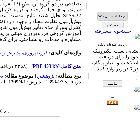
فرزندپروری قرار گرفتند و گروه کنترل آمو
SPSS-22 تحلیل شدند. نتایج به­‌د
جستجوی پیشرفته
آموزش گروهی فرزندپروری مبتنی بر پذی
مشاوره و خدمات روان­شناختی، برای کاهش
دریافت اطلاعات پایگاه
نشانی پست الکترونیک
واژه‌های کلیدی:
فرزندپروری
،
پذیرش و ت
خود را برای دریافت
اطلاعات و اخبار پایگاه،
متن کامل
[PDF 453 kb]
(۲۳۵۸ دریافت)
در کادر زیر وارد کنید.
نوع مطالعه:
پژوهشي
|
موضوع مقاله:
ت
دریافت: 1398/4/7 | پذیرش: 1399/4/1 | انتشار: 1401/6/9
rss
نام ک