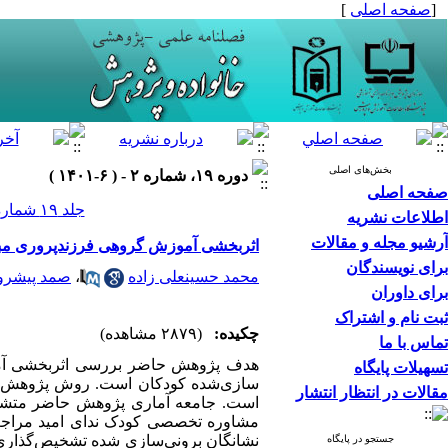
[
صفحه اصلی
]
بخش‌های اصلی
دوره ۱۹، شماره ۲ - ( ۶-۱۴۰۱ )
صفحه اصلی
جلد ۱۹ شماره ۲ صفحات ۱۰۶-۹۳
اطلاعات نشریه
آرشیو مجله و مقالات
اثربخشی آموزش گروهی فرزندپروری مبتنی
برای نویسندگان
محمد حسینعلی زاده
،
صمد پیشرو
برای داوران
ثبت نام و اشتراک
چکیده:
(۲۸۷۹ مشاهده)
تماس با ما
هدف پژوهش حاضر بررسی اثربخشی آموزش 
تسهیلات پایگاه
سازی­‌شده کودکان است. روش پژوهش شبه
مقالات در انتظار انتشار
جستجو در پایگاه