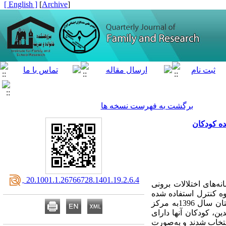
[ English ]
]
Archive
[
برگشت به فهرست نسخه ها
ده کودکان
‎ 20.1001.1.26766728.1401.19.2.6.4
ای اختلالات برونی­‌
ه کنترل استفاده شده
است. جامعه آماری پژوهش حاضر متشکل از مادران کودکان 6 تا 8 ساله شهر تبریز بود که در پاییز و زمستان سال 1396به مرکز
هه­ رفتاری کودک (CBCL) آخنباخ - نسخه والدین، کودکان آنها دارای
ص‌­گذاری شده بودند. روش نمونه‌­گیری به صورت در دسترس بود که 24 مادر انتخاب شدند و به‌­صورت