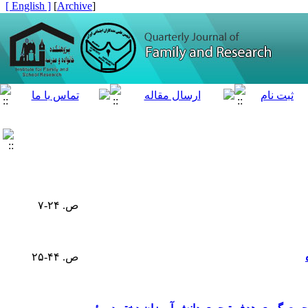
[ English ]
]
Archive
[
ص. ۲۴-۷
ص. ۴۴-۲۵