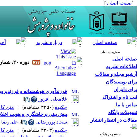
[
صفحه اصلی
]
بخش‌های اصلی
صفحه اصلی
دوره ۲۰، شماره ۴ - ( ۱۲-۱۴۰۲ )
اطلاعات نشریه
آرشیو مجله و مقالات
برای نویسندگان
برای داوران
فرزندآوری هوشمندانه و فرزندپروری
ثبت نام و اشتراک
غلامعلی افروز
تماس با ما
چکیده
(۳۳۵۰ مشاهده)
|
متن کامل 
تسهیلات پایگاه
پیش بینی پرخاشگری و هویت اخلاقی
مقالات در انتظار انتشار
سجاد پوررضایی
،
علی‌رضا 
چکیده
(۳۲۰۳ مشاهده)
|
متن کامل 
جستجو در پایگاه