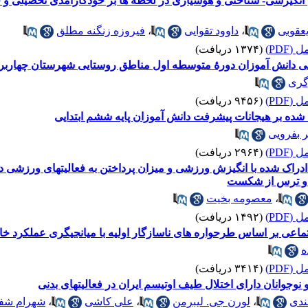
انگیزشی- شناختی و هوشیاری در لحظه ها بر خودکارآمدی تحصیلی و
یعقوبی
،
داوود تقوایی
،
فیروزه زنگنه مطلق
(PDF)
(۱۳۷۴ دریافت)
ی دانش آموزان دورۀ متوسطه اول مناطق روستایی شهرستان چهاربرج
گری
(PDF)
(۹۴۵۶ دریافت)
شده بر هیجانات پیشرفت دانش آموزان پایه ششم ابتدایی
 بفرویی
(PDF)
(۲۹۶۴ دریافت)
راک شده با انگیزش ورزشی و میزان پرداختن به فعالیتهای ورزشی د
 و ترس از شکست
،
معصومه بخیت
(PDF)
(۱۴۹۲ دریافت)
اعی بر اساس طرحواره های ناسازگار اولیه با میانجیگری عملکرد خان
ه
(PDF)
(۳۴۱۴ دریافت)
وجوانان دارای اختلال طیف اوتیسم ایران در فعالیتهای بدنی
ندی
،
لورن جی. لیبرمن
،
علی کاشی
،
شهرام شف