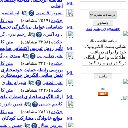
مقایسه اثربخشی مداخله چندبعدی 
ابتدایی
نسرین قاسمی
،
ابوالقاسم 
چکیده
(۲۵۱۹ مشاهده)
|
متن کامل 
شناسایی عوامل بی‌انگیزگی تحصیل
جستجوی پیشرفته
داود اکبری
،
رحیم بدری گر
دریافت اطلاعات پایگاه
چکیده
(۳۲۵۸ مشاهده)
|
متن کامل 
نشانی پست الکترونیک
تأثیر روش تدریس اکتشافی هدایت 
خود را برای دریافت
علیرضا مرآتی
،
مهدی برزگر
اطلاعات و اخبار پایگاه،
در کادر زیر وارد کنید.
چکیده
(۳۳۴۰ مشاهده)
|
متن کامل 
بررسی رابطه حمایت خودمختاری اد
نقش میانجی انگیزش خودمختاری
علی لطفی
،
شهرام نظری
rss
چکیده
(۲۴۴۶ مشاهده)
|
متن کامل 
ارائه الگوی ساختاری اضطراب اجتم
کاظم حسنی
،
هیمن نادرزاد
چکیده
(۲۸۱۱ مشاهده)
|
متن کامل 
موانع خانوادگی مشارکت کودکان و ن
سروین سالار
،
حسن دانشم