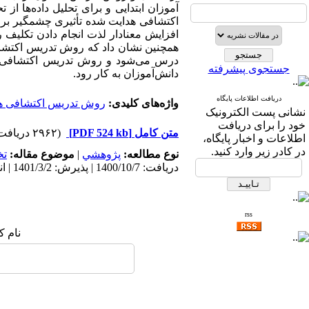
آموزان ابتدایی و برای تحلیل داده­‌ها ا
اکتشافی هدایت شده تأثیری چشمگیر ب
افزایش معنادار لذت انجام دادن تکلیف 
همچنین نشان داد که روش تدریس اکتشا
درس می‌­شود و روش تدریس اکتشافی هدا
جستجوی پیشرفته
دانش‌­آموزان به کار رود.
دریافت اطلاعات پایگاه
واژه‌های کلیدی:
روش تدریس اکتشافی ه
نشانی پست الکترونیک
خود را برای دریافت
متن کامل
[PDF 524 kb]
(۲۹۶۲ دریافت)
اطلاعات و اخبار پایگاه،
در کادر زیر وارد کنید.
نوع مطالعه:
پژوهشي
|
موضوع مقاله:
ت
دریافت: 1400/10/7 | پذیرش: 1401/3/2 | انتشار: 1402/12/21
rss
نام ک