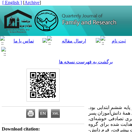
[ English ]
]
Archive
[
برگشت به فهرست نسخه ها
یه ششم ابتدایی بود.
 همۀ دانش‌آموزان پسر
از میان آنها تعداد 30 نفر به روش نمونه‌گیری تصادفی خوشه‌­ای،
وش تدریس اکتشافی هدایت شده برای گروه
Download citation:
آزمایشی و روش تدریس متداول برای گروه گواه به کار گرفته شد. برای گردآوری داده‌­ها از پرسشنامه هیجانات پیشرفت، فرم دانش‌­