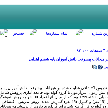
 هیجانات پیشرفت دانش آموزان پایه ششم ابتدایی
یی
یس اکتشافی هدایت شده بر هیجانات پیشرفت دانش‌­آموزان پسر پا
پیش‌­آزمون- پس‌­آزمون با گروه گواه بود. جامعه آماری پژوهش شامل
دورۀ ابتدایی شهرستان میبد در سال تحصیلی 1400- 1399 بود که 
انتخاب و به تصادف در دو گروه آزمایش (15 نفر) و کنترل (15 نفر) گمارش شدند. ر