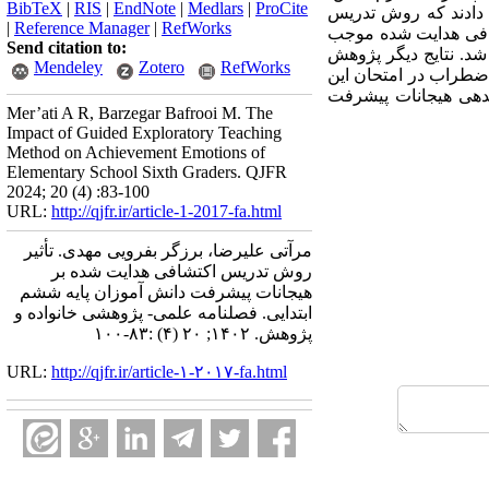
BibTeX
|
RIS
|
EndNote
|
Medlars
|
ProCite
ان دادند که روش تدریس
|
Reference Manager
|
RefWorks
افی هدایت شده موجب
Send citation to:
شد. نتایج دیگر پژوهش
Mendeley
Zotero
RefWorks
ضطراب در امتحان این
ندهی هیجانات پیشرفت
Mer’ati A R, Barzegar Bafrooi M. The
Impact of Guided Exploratory Teaching
Method on Achievement Emotions of
Elementary School Sixth Graders. QJFR
2024; 20 (4) :83-100
URL:
http://qjfr.ir/article-1-2017-fa.html
مرآتی علیرضا، برزگر بفرویی مهدی. تأثیر
روش تدریس اکتشافی هدایت شده بر
هیجانات پیشرفت دانش آموزان پایه ششم
ابتدایی. فصلنامه علمی- پژوهشی خانواده و
پژوهش. ۱۴۰۲; ۲۰ (۴) :۸۳-۱۰۰
URL:
http://qjfr.ir/article-۱-۲۰۱۷-fa.html