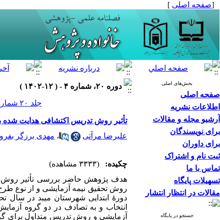
[
صفحه اصلی
]
بخش‌های اصلی
دوره ۲۰، شماره ۴ - ( ۱۲-۱۴۰۲ )
صفحه اصلی
جلد ۲۰ شماره ۴ صفحات ۱۰۰-۸۳
اطلاعات نشریه
آرشیو مجله و مقالات
تأثیر روش تدریس اکتشافی هدایت شده بر
برای نویسندگان
علیرضا مرآتی
،
مهدی برزگر بفرو
برای داوران
ثبت نام و اشتراک
چکیده:
(۳۳۳۳ مشاهده)
تماس با ما
هدف پژوهش حاضر بررسی تأثیر روش تدر
تسهیلات پایگاه
روش تحقیق نیمه آزمایشی و از نوع طرح 
مقالات در انتظار انتشار
جستجو در پایگاه