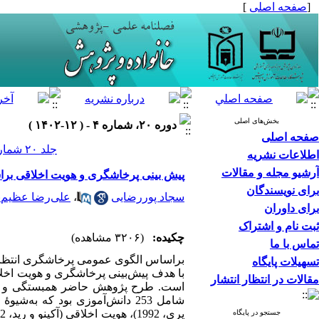
[
صفحه اصلی
]
بخش‌های اصلی
دوره ۲۰، شماره ۴ - ( ۱۲-۱۴۰۲ )
صفحه اصلی
جلد ۲۰ شماره ۴ صفحات ۴۴-۲۵
اطلاعات نشریه
آرشیو مجله و مقالات
پیش بینی پرخاشگری و هویت اخلاقی براس
برای نویسندگان
سجاد پوررضایی
،
علی‌رضا عظیم‌پ
برای داوران
ثبت نام و اشتراک
چکیده:
(۳۲۰۶ مشاهده)
تماس با ما
براساس الگوی عمومی پرخاشگری انتظار می
تسهیلات پایگاه
با هدف پیش‌­بینی پرخاشگری و هویت اخلا
مقالات در انتظار انتشار
شامل 253 دانش‌آموزی بود که به
جستجو در پایگاه