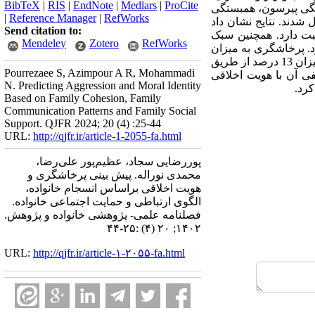
BibTeX
|
RIS
|
EndNote
|
Medlars
|
ProCite
، گرد­آوری و با استفاده از همبستگی پیرسون، همبستگی
|
Reference Manager
|
RefWorks
رگرسیون چندگانه از طریق نسخۀ ۲۲ نرم‌افزار SPSS تجزیه‌و‌تحلیل شدند. نتایج نشان داد
Send citation to:
ثبت دارد. همچنین سبک
Mendeley
Zotero
RefWorks
رد. پرخاشگری به میزان
71 درصد از طریق حمایت اجتماعی خانواده و الگوهای ارتباطی همنوایی و گفت و ­شنود و هویت اخلاقی نیز به میزان 13 درصد از طریق
Pourrezaee S, Azimpour A R, Mohammadi
ی آن با هویت اخلاقی
N. Predicting Aggression and Moral Identity
کرد.
Based on Family Cohesion, Family
Communication Patterns and Family Social
Support. QJFR 2024; 20 (4) :25-44
URL:
http://qjfr.ir/article-1-2055-fa.html
پوررضایی سجاد، عظیم‌پور علی‌رضا،
محمدی نوراله. پیش بینی پرخاشگری و
هویت اخلاقی براساس انسجام خانواده،
الگوی ارتباطی و حمایت اجتماعی خانواده.
فصلنامه علمی- پژوهشی خانواده و پژوهش.
۱۴۰۲; ۲۰ (۴) :۲۵-۴۴
URL:
http://qjfr.ir/article-۱-۲۰۵۵-fa.html