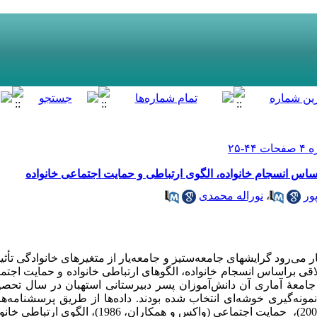
اس انسجام خانواده، الگوی ارتباطی و حمایت اجتماعی خانواده
ور
،
نوراله محمدی
‌رود گرایشهای جامعه‌ستیز و جامعه‌یار از متغیرهای خانوادگی تأثی
قی بر­اساس انسجام خانواده، الگوهای ارتباطی خانواده و حمایت اجتما
­‌شیوۀ نمونه‌گیری خوشه‌ای انتخاب شده بودند. داده‌­ها از طریق پرسشنا
پری، 1992)، هویت اخلاقی (آکینو و رید، 2002)، حمایت اجتماعی (