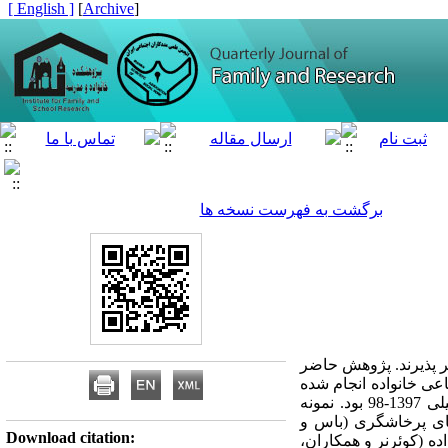
[ English ]
]
Archive
[
برگشت به فهرست نسخه ها
ر پذیرند. پژوهش حاضر
عی خانواده انجام شده
است.‍ طرح پژوهش حاضر همبستگی و جامعۀ آماری آن دانش­‌آموزان پسر دبیرستانی استهبان در سال تحصیلی 1397-98 بود. نمونه‌‌
مه‌های پرخاشگری (باس و
Download citation:
واکس و همکاران، 1986)، الگوی ارتباطی خانواده (کوئرنر و همکاران،