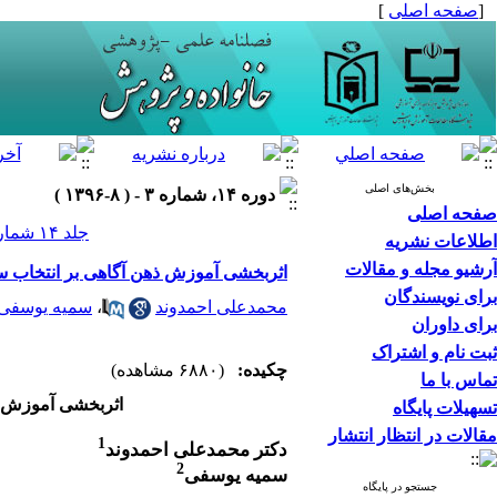
[
صفحه اصلی
]
بخش‌های اصلی
دوره ۱۴، شماره ۳ - ( ۸-۱۳۹۶ )
صفحه اصلی
جلد ۱۴ شماره ۳ صفحات ۶۶-۴۹
اطلاعات نشریه
آرشیو مجله و مقالات
اثربخشی آموزش ذهن آگاهی بر انتخاب سب
برای نویسندگان
محمدعلی احمدوند
،
سمیه یوسفی
برای داوران
ثبت نام و اشتراک
چکیده:
(۶۸۸۰ مشاهده)
تماس با ما
اثربخشی آموزش ذ
تسهیلات پایگاه
مقالات در انتظار انتشار
1
دکتر محمدعلی احمدوند
2
سمیه یوسفی
جستجو در پایگاه