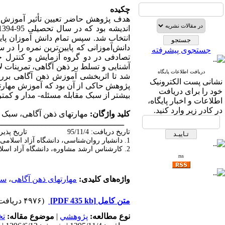
چکیده
هدف پژوهش حاضر تعیین تأثیر آموزش مه
جستجوی پیشرفته
تصادفی در دو گروه آزمایش و کنترل ج
آشنایی و تسلط بر ذهن آگاهی، تمرینات لا
دریافت اطلاعات پایگاه
شد تا اثربخشی آموزش ذهن آگاهی بررسی
نشانی پست الکترونیک
پژوهش حاکی از آن بود که آموزش مهارتها
خود را برای دریافت
بیشتر از سبک مقابله مسئله- مدار و کمتر 
اطلاعات و اخبار پایگاه،
در کادر زیر وارد کنید.
کلید واژگان:
مهارتهای ذهن آگاهی، سبک م
ــــــــــــــــــــــــــــــــــــــــــــــــــــــــــــــ
تاریخ دریافت: 95/11/4 تاریخ پذیرش: 96/6/12
1. دانشیار روان‌شناسی، دانشگاه آزاد اسلامی، واحد تهران جنوب (نویسنده مسئول)
2. کارشناس ارشد مشاوره، دانشگاه آزاد اسلامی واحد تهران جنوب، دانشکده روانشناسی و علوم تربیتی
rss
واژه‌های کلیدی:
مهارتهای ذهن آگاهی
،
سب
متن کامل
[PDF 435 kb]
(۴۹۷۶ دریافت)
نوع مطالعه:
پژوهشي
|
موضوع مقاله:
ت