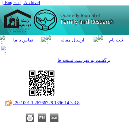
[ English ]
]
Archive
[
برگشت به فهرست نسخه ها
‎ 20.1001.1.26766728.1396.14.3.3.8