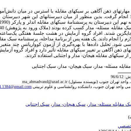
ارتهای ذهن آگاهی بر سبکهای مقابله با استرس در میان دانش‌­آموز
اندیشه بود که در سال تحصیلی 95-1394 انجام گرفت. بدین منظور از میان دبیرستانهای این شهر دب
ایگزین شدند. افراد گروه آزمایش در هشت جلسۀ هفتگی یک‌ساعته
زم را انجام دادند. یک هفته پس از برنامۀ مداخله، پرسشنامه سبک مقاب
 شود. تحلیل داده‌ها با بهره­‌گیری از آزمون کوواریانس چند متغی
ی ذهن آگاهی بر تغییر سبکهای مقابله تأثیر دارد و افراد گروه آزمای
از سبکهای مقابله هیجان- مدار و اجتنابی استفاده کردند.
قابله مسئله- مدار، سبک هیجان- مدار، سبک اجتنابی
ـــــــــــ
ma_ahmadvand@azad.ac.ir
4.1384@gmail.com
ک مقابله مسئله- مدار
،
سبک هیجان- مدار
،
سبک اجتنابی
خصصي