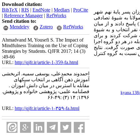
Download citation:
BibTeX
|
RIS
|
EndNote
|
Medlars
|
ProCite
ان پسر پایۀ نهم شهر
|
Reference Manager
|
RefWorks
یرستان مولانا به‌ شیوۀ تصادفی
Send citation to:
انتخاب شد. سپس تمام دانش آموزان پایه نهم این دبیرستان به پرسشنامۀ سبکهای مقابله اندلر و پارکر (1990) پاسخ دادند و از میان
Mendeley
Zotero
RefWorks
دانش‌آموزانی که پایین‌ترین نمره را در سبک مقابله مسئله- مدار کسب کرده بودند (ملاک ورود به پژوهش) 40 نفر انتخاب و به‌ شیوۀ
 شرکت کردند و برای
Ahmadvand M, Yousefi S. The Impact of
له در هر دو گروه اجرا
Mindfulness Training on the Use of Coping
ری صورت گرفت. نتایج
Strategies by Students. QJFR 2017; 14 (3)
ش نسبت به گروه کنترل
:49-66
URL:
http://qjfr.ir/article-1-359-fa.html
احمدوند محمدعلی، یوسفی سمیه. اثربخشی
آموزش ذهن آگاهی بر انتخاب سبکهای
مقابله با استرس در میان دانش آموزان .
فصلنامه علمی- پژوهشی خانواده و پژوهش.
kyana.138
۱۳۹۶; ۱۴ (۳) :۴۹-۶۶
URL:
http://qjfr.ir/article-۱-۳۵۹-fa.html