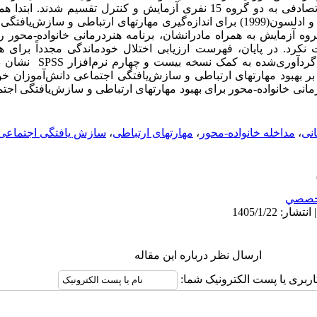
نمونه‌گیری هدفمند انتخاب و با انتصاب تصادفی به دو گروه 15 نفری آزمایش و کنترل ت
ارزیابی درمان اختلال خودماندگی ریملند و ادلسون(1999) برای اندازه‌گیری مهارتهای ارتبا
ت نکرد. در پایان، فهرست ارزیابی اختلال خودماندگی مجدداً برای 
(‌پس‌آزمون). تحلیل کوواریانس داد
ردرمانی خانواده-محور برای بهبود مهارتهای ارتباطی و سازش‌یافتگی اج
انی
،
مداخله خانواده-محور
،
مهارتهای ارتباطی
،
سازش یافتگی اجتماعی
خصصي
ارسال نظر درباره این مقاله
اربری یا پست الکترونیک شما: