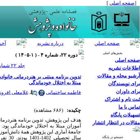
[
صفحه اصلی
]
بخش‌های اصلی
دوره ۲۲، شماره ۴ - ( ۱-۱۴۰۵ )
صفحه اصلی
جلد ۲۲ شماره ۴ صفحات ۵۰-۳۱
اطلاعات نشریه
آرشیو مجله و مقالات
تدوین برنامه مبتنی بر هنردرمانی خانوا
مبتلا به اختلال خودماندگی
برای نویسندگان
برای داوران
فاطمه ساختمانی
،
غلامعلی افروز
ثبت نام و اشتراک
تماس با ما
چکیده:
(۶۸۶ مشاهده)
تسهیلات پایگاه
هدف این پژوهش، تدوین برنامه هنردرمان
مقالات در انتظار انتشار
آموزان مبتلا به اختلال خودماندگی بود
سال ت
جستجو در پایگاه