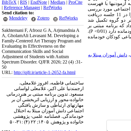
BibTeX
|
RIS
|
EndNote
|
Medlars
|
ProCite
قسیم شدند. ابتدا همه آزمودنیها با فهرست
|
Reference Manager
|
RefWorks
طی و ‌سازش‌یافتگی اجتماعی مورد بررسی
Send citation to:
قرار گرفتند (پیش‌آزمون). آزمودنیهای گروه آزمایش به همراه مادرانشان، برنامه هنردرمانی خانواده-محور را در 11 جلسه دریافت
Mendeley
Zotero
RefWorks
هر دو گروه تکمیل شد
ه‌های گردآوری‌شده به کمک نسخه بیست و چهارم نرم‌افزار SPSS نشان داد که برنامه مبتنی بر
Sakhtemani F, Afrooz G A, Arjmandnia A
هنردرمانی خانواده-محور تاثیری معنادار بر بهبود مهارتهای ارتباطی و سازش‌یافتگی اجتماعی دانش‌آموزان خودمانده دارد (0/01> P).
A, GholamAli Lavasani M. Developing a
تماعی کودکان خودمانده
Family-Centered Art Therapy Program and
Evaluating its Effectiveness on the
Communication Skills and Social
،
دانش آموزان مبتلا به
Adjustment of Students with Autism
Spectrum Disorder. QJFR 2026; 22 (4) :31-
50
URL:
http://qjfr.ir/article-1-2652-fa.html
ساختمانی فاطمه، افروز غلامعلی،
ارجمندنیا علی اکبر، غلامعلی لواسانی
مسعود. تدوین برنامه مبتنی بر هنردرمانی
خانواده-محور و ارزیابی اثربخشی آن بر
مهارتهای ارتباطی و سازش یافتگی
اجتماعی دانش آموزان مبتلا به اختلال
خودماندگی. فصلنامه علمی- پژوهشی
خانواده و پژوهش. ۱۴۰۵; ۲۲ (۴) :۳۱-۵۰