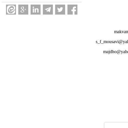
makvan
s_f_mousavi@ya
majdho@yah