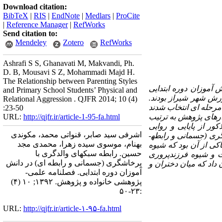
Download citation:
BibTeX
|
RIS
|
EndNote
|
Medlars
|
ProCite
|
Reference Manager
|
RefWorks
Send citation to:
Mendeley
Zotero
RefWorks
Ashrafi S S, Ghanavati M, Makvandi, Ph.
D. B, Mousavi S Z, Mohammadi Majd H.
The Relationship between Parenting Styles
 آموزان دوره ابتدایی
and Primary School Students’ Physical and
رش شهر شیراز بودند.
Relational Aggression . QJFR 2014; 10 (4)
ی خوشه­ ای چند مرحله ­ای انتخاب شدند
:23-50
زارهای پژوهش به ترتیب
URL:
http://qjfr.ir/article-1-95-fa.html
ر از پایایی و روایی
اشرفی سید صابر، قنواتی محمد، مکوندی
گری (جسمانی و رابطه­
بهنام، موسوی سیده زهرا، محمدی مجد
اکی از آن بود که شیوه
حسین. رابطه سبکهای والدگری با
ت و شیوه فرزندپروری
پرخاشگری (جسمانی و رابطه­ ای) در دانش
 داد که
میان دختران و
آموزان دوره ابتدایی. فصلنامه علمی-
پژوهشی خانواده و پژوهش. ۱۳۹۲; ۱۰ (۴)
:۲۳-۵۰
URL:
http://qjfr.ir/article-۱-۹۵-fa.html