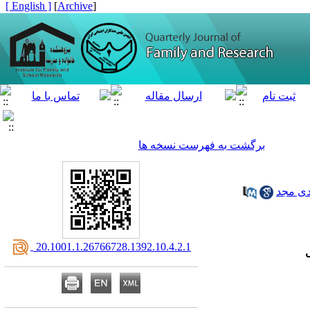
[ English ]
]
Archive
[
برگشت به فهرست نسخه ها
ی مجد
‎ 20.1001.1.26766728.1392.10.4.2.1
ی