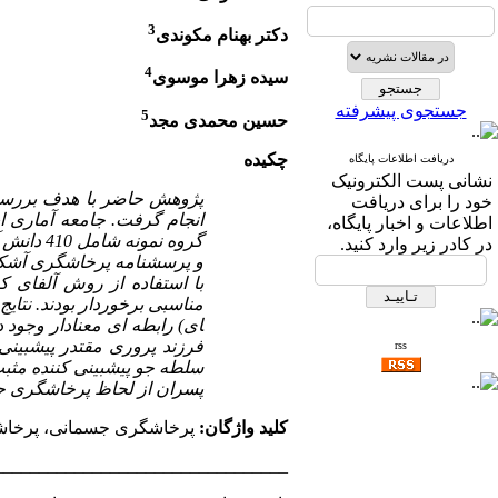
3
دکتر بهنام مکوندی
4
سیده زهرا موسوی
جستجوی پیشرفته
5
حسین محمدی مجد
چکیده
دریافت اطلاعات پایگاه
نشانی پست الکترونیک
پژوهش حاضر با هدف بررسی 
خود را برای دریافت
انجام گرفت. جامعه آماری ا
اطلاعات و اخبار پایگاه،
در کادر زیر وارد کنید.
و پرسشنامه پرخاشگری آشکار و
با استفاده از روش آلفای ک
مناسبی برخوردار بودند. نتای
ای) رابطه ­ای معنادار وجود 
فرزند پروری مقتدر پیش­بین
rss
سلطه ­جو پیش­بینی کننده مث
پسران از لحاظ پرخاشگری جسمان
کلید واژگان:
پرخاشگری جسمانی، پرخاشگ
_________________________________