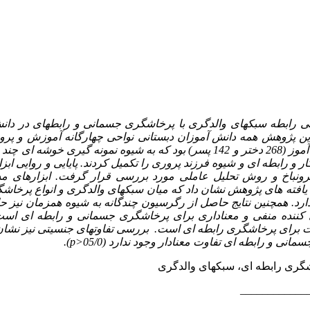
رابطه سبکهای والدگری با پرخاشگری جسمانی و رابطه­ای در
دانش
ین پژوهش همه دانش آموزان دبستانی نواحی چهارگانه آموزش و پرو
گروه نمونه شامل 410 دانش ­آموز (268 دختر و 142 پسر) بود که به شیوه نمونه­ گیر
 رابطه­ ای و شیوه فرزند پروری را تکمیل کردند. پایایی و روایی اب
رونباخ و روش تحلیل عاملی مورد بررسی قرار گرفت. ابزارهای مذکو
ج یافته ­های پژوهش نشان داد که میان سبکهای والدگری و انواع پرخاش
دارد. همچنین نتایج حاصل از رگرسیون چندگانه به شیوه همزمان نیز ح
ی کننده منفی و معناداری برای پرخاشگری جسمانی و رابطه ­ای اس
بت برای پرخاشگری رابطه­ ای است. بررسی تفاوتهای جنسیتی نیز نشان
ی و رابطه ­ای تفاوت معنادار وجود ندارد (05/0<
p
).
ری رابطه­ ای، سبکهای والدگری
____________