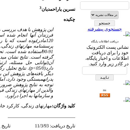
3
نسرین یاراحمدیان
چکیده
جستجوی پیشرفته
این پژوهش با هدف بررسی میز
120مادر)بوده است که با
دریافت اطلاعات پایگاه
پرسشنامه مهارتهای زندگی، ک
نشانی پست الکترونیک
91-90استفاده شده است. تحلیل داده‌ها با استفاده از ضریب همبستگی پیرسون، رگرسیون چند متغیره، و آزمون
خود را برای دریافت
گرفته است. نتایج نشان می­د
اطلاعات و اخبار پایگاه،
آن(توانایی حل مسئله، ار
در کادر زیر وارد کنید.
دارد(05/0
p<
). نتایج تحلیل 
دیگر یافته‌های پژوهش این 
پدرانهمبستگی وجود دارد، ام
توجه به نتایج پژوهش ضروری
والدین از مهارتهای زندگی ف
rss
و سازمانها به اجرا درآورد.
کلید واژگان:
مهارتهای زندگی، کارکرد خان
­­­­­­­­­­­­­­­­­_____________________________
تاریخ دریافت: 11/3/93 تاریخ پذیرش: 19/7/94