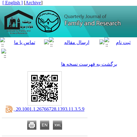
[ English ]
]
Archive
[
برگشت به فهرست نسخه ها
‎ 20.1001.1.26766728.1393.11.3.5.9