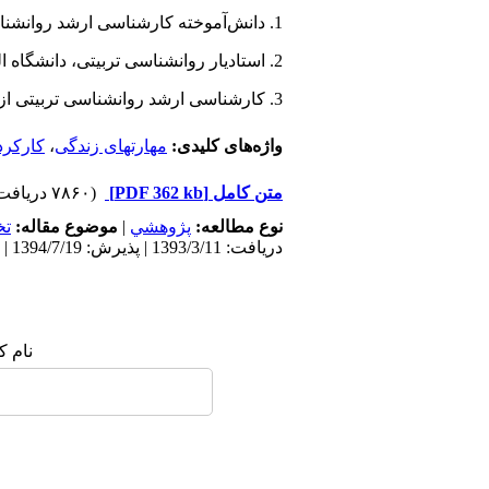
1. دانش‌آموخته کارشناسی ارشد روانشناسی تربیتی از دانشگاه الزهرا(س)
2. استادیار روانشناسی تربیتی، دانشگاه الزهرا(س)
3. کارشناسی ارشد روانشناسی تربیتی از دانشگاه الزهرا(س) (نویسنده مسئول)
واژه‌های کلیدی:
مهارتهای زندگی
،
کارکرد 
متن کامل
[PDF 362 kb]
(۷۸۶۰ دریافت)
نوع مطالعه:
پژوهشي
|
موضوع مقاله:
ت
دریافت: 1393/3/11 | پذیرش: 1394/7/19 | انتشار: 1395/10/25
نام ک