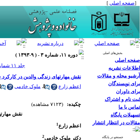
[
صفحه اصلی
]
بخش‌های اصلی
دوره ۱۱، شماره ۳ - ( ۹-۱۳۹۳ )
صفحه اصلی
جلد ۱۱ شماره ۳ صفحات ۹۶-۷۹
اطلاعات نشریه
آرشیو مجله و مقالات
نقش مهارتهای زندگی والدین در کارکرد خ
برای نویسندگان
اعظم زارع
،
ملوک خادمی
برای داوران
ثبت نام و اشتراک
چکیده:
(۷۱۲۳ مشاهده)
تماس با ما
نقش مهارته
تسهیلات پایگاه
مقالات در انتظار انتشار
1
اعظم زارع
2
دکتر ملوک خادمی
جستجو در پایگاه