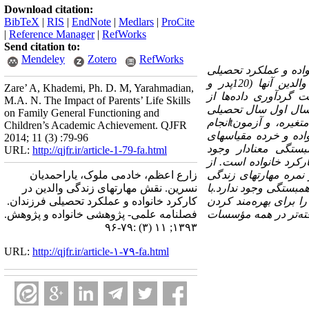
Download citation:
BibTeX
|
RIS
|
EndNote
|
Medlars
|
ProCite
|
Reference Manager
|
RefWorks
Send citation to:
Mendeley
Zotero
RefWorks
واده و عملکرد تحصیلی
فرزندان آنها انجام شده است.نمونه پژوهش شامل 120 دانش ­آموز دختر دوره راهنمایی و والدین آنها (120پدر و
Zare’ A, Khademi, Ph. D. M, Yarahmadian,
ت گردآوری داده‌ها از
M.A. N. The Impact of Parents’ Life Skills
مسال اول سال تحصیلی
on Family General Functioning and
t
انجام
Children’s Academic Achievement. QJFR
واده و خرده مقیاسهای
2014; 11 (3) :79-96
بستگی معنادار وجود
URL:
http://qjfr.ir/article-1-79-fa.html
ارکرد خانواده است. از
نمره مهارتهای زندگی
زارع اعظم، خادمی ملوک، یاراحمدیان
مبستگی وجود ندارد.با
نسرین. نقش مهارتهای زندگی والدین در
 برای بهره‌مند کردن
کارکرد خانواده و عملکرد تحصیلی فرزندان.
فته‌تر در همه مؤسسات
فصلنامه علمی- پژوهشی خانواده و پژوهش.
۱۳۹۳; ۱۱ (۳) :۷۹-۹۶
URL:
http://qjfr.ir/article-۱-۷۹-fa.html