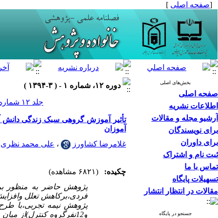
[
صفحه اصلی
]
بخش‌های اصلی
دوره ۱۲، شماره ۱ - ( ۳-۱۳۹۴ )
صفحه اصلی
جلد ۱۲ شماره ۱ صفحات ۱۲۴-۱۰۷
اطلاعات نشریه
آرشیو مجله و مقالات
تأثیر آموزش گروهی سبک زندگی دانش آ
آموزان
برای نویسندگان
برای داوران
غلامرضا کشاورز
،
علی محمد نظری
ثبت نام و اشتراک
تماس با ما
چکیده:
(۶۸۲۱ مشاهده)
تسهیلات پایگاه
پژوهش حاضر به منظور بر
مقالات در انتظار انتشار
فردی،برکاهش تعلل وافزایش
جستجو در پایگاه