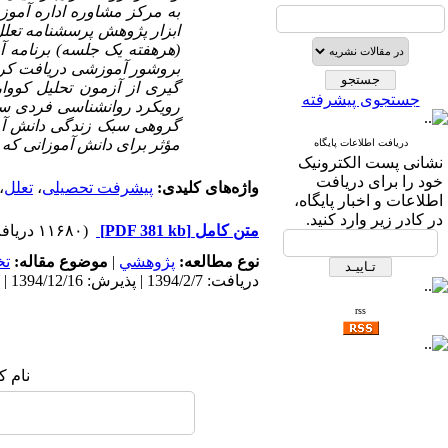
به مرکز مشاوره اداره آمو
گیری از آزمون تحلیل کووا
جستجوی پیشرفته
رویکرد روانشناسی فردی س
گروهی سبک زندگی دانش آموز
مؤثر برای دانش آموزانی که 
دریافت اطلاعات پایگاه
نشانی پست الکترونیک
خود را برای دریافت
واژه‌های کلیدی:
پیشرفت تحصیلی
،
تعلل
،
اطلاعات و اخبار پایگاه،
در کادر زیر وارد کنید.
متن کامل
[PDF 381 kb]
(۱۱۶۸۰ دریافت)
نوع مطالعه:
پژوهشي
|
موضوع مقاله:
ت
دریافت: 1394/2/7 | پذیرش: 1394/12/16 | انتشار: 1395/10/18
rss
نام ک