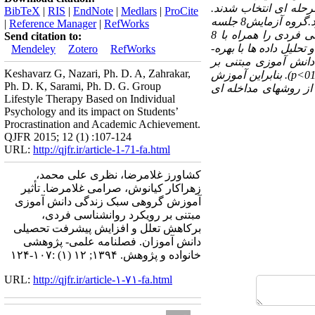
حله ای انتخاب شدند.
BibTeX
|
RIS
|
EndNote
|
Medlars
|
ProCite
ابزار پژوهش پرسشنامه تعلل شوارزر، شمینتز و دیهل و معدل نیمسال اول و دوم دانش آموزان بود.گروه آزمایش8 جلسه
|
Reference Manager
|
RefWorks
(هرهفته یک جلسه) برنامه آموزش گروهی سبک زندگی دانش ­آموزی مبتنی بر رویکرد روانشناسی فردی را همراه با 8
Send citation to:
بروشور آموزشی دریافت کرد؛اماگروه کنترل هیچ مداخله ای رادریافت نکرد. نتایج حاصل از تجزیه و تحلیل داده ­ها با بهره­
Mendeley
Zotero
RefWorks
دانش آموزی مبتنی بر
Keshavarz G, Nazari, Ph. D. A, Zahrakar,
p
). بنابراین آموزش
Ph. D. K, Sarami, Ph. D. G. Group
 از روشهای مداخله ای
Lifestyle Therapy Based on Individual
Psychology and its impact on Students’
Procrastination and Academic Achievement.
QJFR 2015; 12 (1) :107-124
URL:
http://qjfr.ir/article-1-71-fa.html
کشاورز غلامرضا، نظری علی محمد،
زهراکار کیانوش، صرامی غلامرضا. تأثیر
آموزش گروهی سبک زندگی دانش آموزی
مبتنی بر رویکرد روانشناسی فردی،
برکاهش تعلل و افزایش پیشرفت تحصیلی
دانش آموزان. فصلنامه علمی- پژوهشی
خانواده و پژوهش. ۱۳۹۴; ۱۲ (۱) :۱۰۷-۱۲۴
URL:
http://qjfr.ir/article-۱-۷۱-fa.html