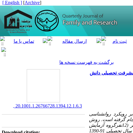
[ English ]
]
Archive
[
برگشت به فهرست نسخه ها
پیشرفت تحصیلی دانش
‎ 20.1001.1.26766728.1394.12.1.6.3
 رویکرد روانشناسی
نجام گرفته است. روش
پژوهش نیمه تجربی،با طرح پیش آزمون -پس آزمون و بادوگروه آزمایش و کنترل است. 24نفر (12نفرگروه آزمایش
و12نفرگروه کنترل)از میان دانش آموزان پسر دبیرستانی که مشاوران مدارس در چهار ماهه اول سال تحصیلی 91-1390
Download citation: