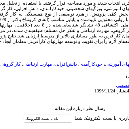
کرد، انتخاب شدند و مورد مصاحبه قرار گرفتند. با استفاده از تحلیل محت
 بعد (خلاقیت، مهارتهای آموزشی، ویژگیهای شخصیتی، خودکارآمدی، دانش ­افزایی، کا
 بخش کمّی پژوهش، راهبرد توصیفی از نوع همبستگی به کار گرفته
آن را تکمیل کردند. از طریق تحلیل عاملی اکتشافی 48 نشانگر
 گروهی، مهارت ارتباطی و تفکر حل مسئله) طبقه­‌بندی شدند. در مرحله
نه معلمان کارآفرین به طور معناداری بالاتر از متوسط ارزیابی شد. نتایج 
‌­های لازم را برای تقویت و توسعه مهارتهای کارآفرینی معلمان ایجاد خ
های آموزشی
،
خودکارآمدی
،
دانش‌افزایی
،
مهارت ارتباطی
،
کار گروهی
،
خصصي
ارسال نظر درباره این مقاله
اربری یا پست الکترونیک شما: