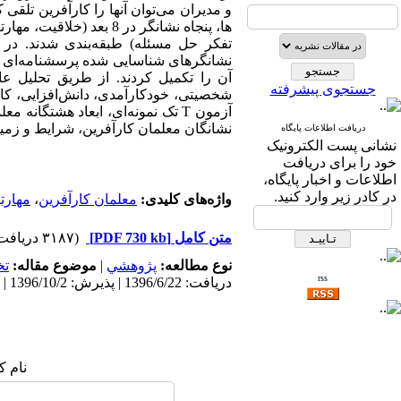
و مدیران می‌توان آنها را کارآفرین تلقی 
ها، پنجاه نشانگر در 8
تفکر حل مسئله) طبقه‌­بندی شدند. در
جستجوی پیشرفته
شخصیتی، خودکارآمدی، دانش‌­افزایی، کار
آزمون T تک نمونه‌ای، ابعاد هشتگا
نشانگان معلمان کارآفرین، شرایط و زمینه
دریافت اطلاعات پایگاه
نشانی پست الکترونیک
خود را برای دریافت
اطلاعات و اخبار پایگاه،
در کادر زیر وارد کنید.
واژه‌های کلیدی:
معلمان کارآفرین
،
مهارت
متن کامل
[PDF 730 kb]
(۳۱۸۷ دریافت)
نوع مطالعه:
پژوهشي
|
موضوع مقاله:
ت
rss
دریافت: 1396/6/22 | پذیرش: 1396/10/2 | انتشار: 1396/11/24
نام ک