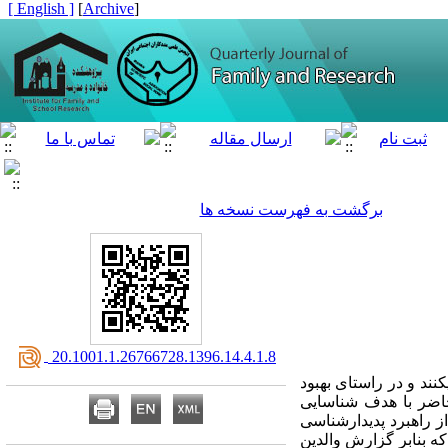
[ English ]
]
Archive
[
برگشت به فهرست نسخه ها
‎ 20.1001.1.26766728.1396.14.4.1.8
نند و در راستای بهبود
 حاضر با هدف شناسایی
ز راهبرد پدیدارشناسی
ه بنابر گزارش والدین