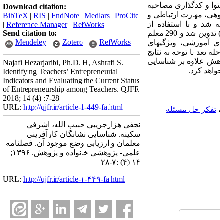
وا و کدگذاری مصاحبه­‌
Download citation:
ر گروهی، مهارت ارتباطی و
BibTeX
|
RIS
|
EndNote
|
Medlars
|
ProCite
 شد و با استفاده از
|
Reference Manager
|
RefWorks
نشانگرهای شناسایی ‌شده پرسشنامه‌ای با روایی محتوایی تأییدشده و پایایی مناسب (آلفای کرونباخ بالاتر از 0/8) تدوین شد و 290 معلم
Send citation to:
Mendeley
Zotero
RefWorks
 شناسایی‌شده در 8 بعد (خلاقیت، مهارتهای آموزشی، ویژگیهای
 بعد با توجه به نتایج
پژوهش علاوه بر شناسایی
Najafi Hezarjaribi, Ph.D. H, Ashrafi S.
واهد کرد.
Identifying Teachers’ Entrepreneurial
Indicators and Evaluating the Current Status
of Entrepreneurship among Teachers. QJFR
2018; 14 (4) :7-28
URL:
http://qjfr.ir/article-1-449-fa.html
تفکر حل مسئله
نجفی هزارجریبی حبیب الله، اشرفی
سکینه. شناسایی نشانگان کارآفرینی
معلمان و ارزیابی وضع موجود آن. فصلنامه
علمی- پژوهشی خانواده و پژوهش. ۱۳۹۶;
۱۴ (۴) :۷-۲۸
URL:
http://qjfr.ir/article-۱-۴۴۹-fa.html