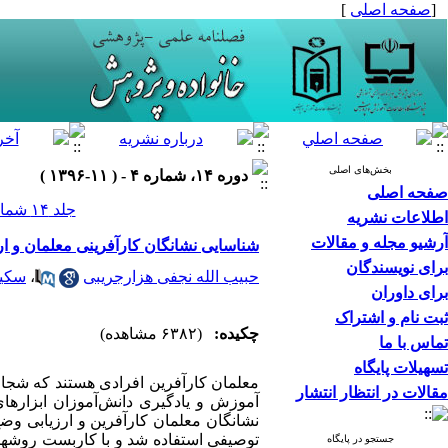
[
صفحه اصلی
]
بخش‌های اصلی
دوره ۱۴، شماره ۴ - ( ۱۱-۱۳۹۶ )
صفحه اصلی
جلد ۱۴ شماره ۴ صفحات ۲۸-۷
اطلاعات نشریه
آرشیو مجله و مقالات
شناسایی نشانگان کارآفرینی معلمان و ا
برای نویسندگان
حبیب الله نجفی هزارجریبی
،
سکین
برای داوران
ثبت نام و اشتراک
چکیده:
(۶۳۸۲ مشاهده)
تماس با ما
تسهیلات پایگاه
معلمان کارآفرین افرادی هستند که شجاعت
مقالات در انتظار انتشار
آموزش و یادگیری دانش‌­آموزان ابزارها
نشانگان معلمان کارآفرین و ارزیابی وض
توصیفی استفاده شد و با کاربست روشهای 
جستجو در پایگاه