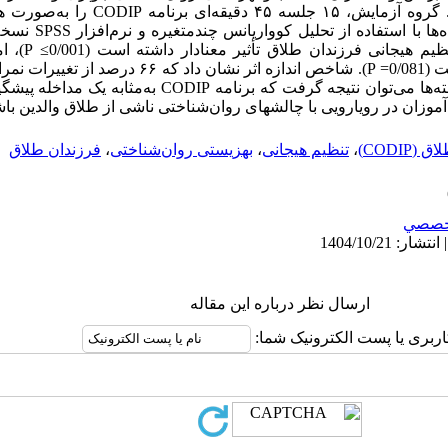
پیش‌آزمون و پس‌آزمون گردآوری شدند. گروه آزما
نشان داد که برنام
روان‌شناختی آنها تأثیر معنادار نداشته است (0/081= P). شاخص ان
از اجرای این مداخله است. بر اساس یافته‌ها می‌توان نتیجه گرفت که ب
موزان در رویارویی با چالشهای روان‌شناختی ناشی از طلاق والدین باش
CODIP)
،
تنظیم هیجانی
،
بهزیستی روان‌شناختی
،
فرزندان طلاق
خصصي
ارسال نظر درباره این مقاله
اربری یا پست الکترونیک شما: