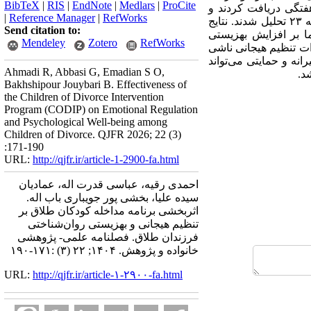
BibTeX
|
RIS
|
EndNote
|
Medlars
|
ProCite
یش، ۱۵ جلسه ۴۵ دقیقه‌ای برنامه CODIP را به‌صورت هفتگی دریافت کردند و
|
Reference Manager
|
RefWorks
گروه کنترل مداخله‌ای دریافت نکرد. داده‌ها با استفاده از تحلیل کوواریانس چندمتغیره و نرم‌افزار SPSS نسخه ۲۳ تحلیل شدند. نتایج
Send citation to:
ه CODIP بر بهبود تنظیم هیجانی فرزندان طلاق تأثیر معنادار داشته است (0/001≥ P)، اما بر افزایش بهزیستی
Mendeley
Zotero
RefWorks
دازه اثر نشان داد که ۶۶ درصد از تغییرات نمرات تنظیم هیجانی ناشی
رنامه CODIP به‌­مثابه یک مداخله پیشگیرانه و حمایتی می‌تواند
Ahmadi R, Abbasi G, Emadian S O,
د.
Bakhshipour Jouybari B. Effectiveness of
the Children of Divorce Intervention
Program (CODIP) on Emotional Regulation
and Psychological Well‑being among
Children of Divorce. QJFR 2026; 22 (3)
:171-190
URL:
http://qjfr.ir/article-1-2900-fa.html
احمدی رقیه، عباسی قدرت اله، عمادیان
سیده علیا، بخشی پور جویباری باب اله.
اثربخشی برنامه مداخله کودکان طلاق بر
تنظیم هیجانی و بهزیستی روان‌شناختی
فرزندان طلاق. فصلنامه علمی- پژوهشی
خانواده و پژوهش. ۱۴۰۴; ۲۲ (۳) :۱۷۱-۱۹۰
URL:
http://qjfr.ir/article-۱-۲۹۰۰-fa.html