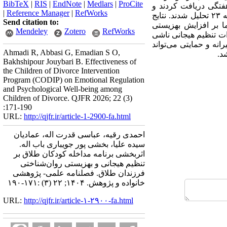
BibTeX
|
RIS
|
EndNote
|
Medlars
|
ProCite
یش، ۱۵ جلسه ۴۵ دقیقه‌ای برنامه CODIP را به‌صورت هفتگی دریافت کردند و
|
Reference Manager
|
RefWorks
گروه کنترل مداخله‌ای دریافت نکرد. داده‌ها با استفاده از تحلیل کوواریانس چندمتغیره و نرم‌افزار SPSS نسخه ۲۳ تحلیل شدند. نتایج
Send citation to:
ه CODIP بر بهبود تنظیم هیجانی فرزندان طلاق تأثیر معنادار داشته است (0/001≥ P)، اما بر افزایش بهزیستی
Mendeley
Zotero
RefWorks
دازه اثر نشان داد که ۶۶ درصد از تغییرات نمرات تنظیم هیجانی ناشی
رنامه CODIP به‌­مثابه یک مداخله پیشگیرانه و حمایتی می‌تواند
Ahmadi R, Abbasi G, Emadian S O,
د.
Bakhshipour Jouybari B. Effectiveness of
the Children of Divorce Intervention
Program (CODIP) on Emotional Regulation
and Psychological Well‑being among
Children of Divorce. QJFR 2026; 22 (3)
:171-190
URL:
http://qjfr.ir/article-1-2900-fa.html
احمدی رقیه، عباسی قدرت اله، عمادیان
سیده علیا، بخشی پور جویباری باب اله.
اثربخشی برنامه مداخله کودکان طلاق بر
تنظیم هیجانی و بهزیستی روان‌شناختی
فرزندان طلاق. فصلنامه علمی- پژوهشی
خانواده و پژوهش. ۱۴۰۴; ۲۲ (۳) :۱۷۱-۱۹۰
URL:
http://qjfr.ir/article-۱-۲۹۰۰-fa.html