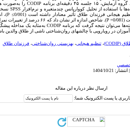
پیش‌آزمون و پس‌آزمون گردآوری شدند. گروه آزما
نشان داد که برنام
روان‌شناختی آنها تأثیر معنادار نداشته است (0/081= P). شاخص ان
از اجرای این مداخله است. بر اساس یافته‌ها می‌توان نتیجه گرفت که ب
موزان در رویارویی با چالشهای روان‌شناختی ناشی از طلاق والدین باش
CODIP)
،
تنظیم هیجانی
،
بهزیستی روان‌شناختی
،
فرزندان طلاق
خصصي
ارسال نظر درباره این مقاله
اربری یا پست الکترونیک شما: