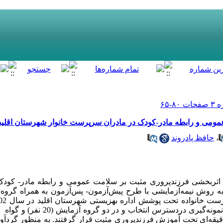
ومی و رابطه مادر-کودک در مادران سرپرست خانوار شهرستان اقلید
،
حافظ پادروند
 اثربخشی فرزندپروری مثبت بر سلامت عمومی و رابطه مادر- کود
ه روش نیمه‌­آزمایشی با طرح پیش‌­آزمون- پس‌­آزمون به همراه گروه
ه آزمایش به مدت هشت جلسه 90 دقیقه‌­ای تحت آموزش فرزندپروری مثبت قرار گرفتند. به منظور