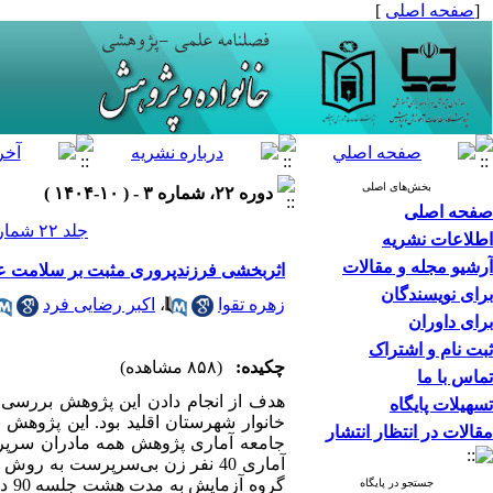
[
صفحه اصلی
]
بخش‌های اصلی
دوره ۲۲، شماره ۳ - ( ۱۰-۱۴۰۴ )
صفحه اصلی
جلد ۲۲ شماره ۳ صفحات ۸۰-۶۵
اطلاعات نشریه
آرشیو مجله و مقالات
اثربخشی فرزندپروری مثبت بر سلامت عم
برای نویسندگان
زهره تقوا
،
اکبر رضایی فرد
برای داوران
ثبت نام و اشتراک
چکیده:
(۸۵۸ مشاهده)
تماس با ما
هدف از انجام دادن این پژوهش بررسی
تسهیلات پایگاه
خانوار شهرستان اقلید بود. این پژوهش ب
مقالات در انتظار انتشار
گرو
جستجو در پایگاه