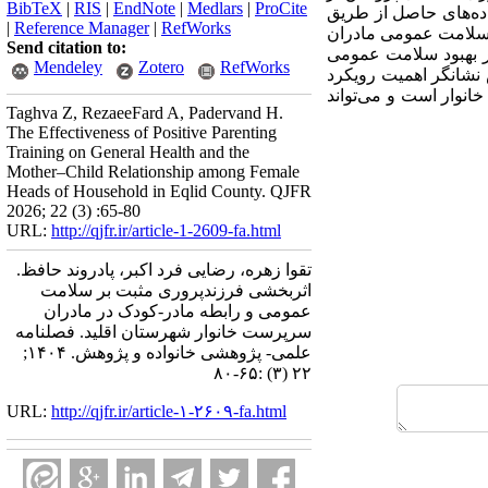
BibTeX
|
RIS
|
EndNote
|
Medlars
|
ProCite
امه رابطه والد- کودک پیانتا (1992) استفاده شد. داده­‌های حاصل از طریق
|
Reference Manager
|
RefWorks
ر سلامت عمومی مادران
Send citation to:
 فرزندپروری مثبت در بهبود سلامت عمومی
Mendeley
Zotero
RefWorks
. یافته­‌های این پژوهش نشانگر اهمیت رویکرد
نوار است و می­‌تواند
Taghva Z, RezaeeFard A, Padervand H.
The Effectiveness of Positive Parenting
Training on General Health and the
Mother–Child Relationship among Female
Heads of Household in Eqlid County. QJFR
2026; 22 (3) :65-80
URL:
http://qjfr.ir/article-1-2609-fa.html
تقوا زهره، رضایی فرد اکبر، پادروند حافظ.
اثربخشی فرزندپروری مثبت بر سلامت
عمومی و رابطه مادر-کودک در مادران
سرپرست خانوار شهرستان اقلید. فصلنامه
علمی- پژوهشی خانواده و پژوهش. ۱۴۰۴;
۲۲ (۳) :۶۵-۸۰
URL:
http://qjfr.ir/article-۱-۲۶۰۹-fa.html