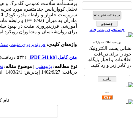
تحلیل کوواریانس چندمتغیره مورد تجزیه 
آموزشی فرزندپروری مثبت در بهبود سلام
جستجوی پیشرفته
برای روان­‌شناسان و مشاوران رویکرد آم
دریافت اطلاعات پایگاه
واژه‌های کلیدی:
فرزندپروری مثبت
،
سلا
نشانی پست الکترونیک
خود را برای دریافت
متن کامل
[PDF 541 kb]
(۵۳۲ دریافت)
اطلاعات و اخبار پایگاه،
در کادر زیر وارد کنید.
نوع مطالعه:
پژوهشي
|
موضوع مقاله:
ت
دریافت: 1402/9/27 | پذیرش: 1403/2/1 | انتشار: 1404/10/21
rss
نام ک