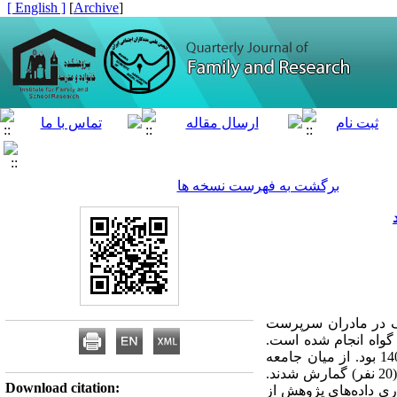
[ English ]
]
Archive
[
برگشت به فهرست نسخه ها
ک در مادران سرپرست
 گواه انجام شده است.
جامعه آماری پژوهش همه مادران سرپرست خانواده تحت پوشش اداره بهزیستی شهرستان اقلید در سال 1402 بود. از میان جامعه
آماری 40 نفر زن بی‌­سرپرست به روش نمونه‌­گیری دردسترس انتخاب و در دو گروه آزمایش (20 نفر) و گواه (20 نفر) گمارش شدند.
Download citation:
 گرد­آوری داده­‌های پژوهش از