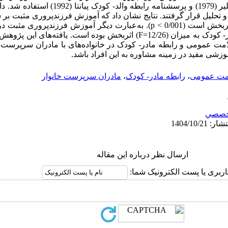
پرسشنامه سلامت عمومی گلدبرگ و هیلیر (1979) و پرسشن
و تحلیل قرار گرفتند. نتایج نشان داد که آموزش فرزندپروری مثبت ب
سرپرست خانوار و رابطه مادر- کودک اثربخش است (0/001 > p). به­‌عبارت دیگر آموزش
مادران به میزان (18/92=F) و رابطه مادر- کودک به میزان (12/26=F) اثربخش بوده است
ت عمومی و رابطه مادر- کودک در خانواده­‌های با مادران سرپرست خا
وزشی مفید در زمینه مشاوره به این افراد باشد.
مت عمومی
،
رابطه مادر- کودک
،
مادران سرپرست خانوار
خصصي
ارسال نظر درباره این مقاله
اربری یا پست الکترونیک شما: