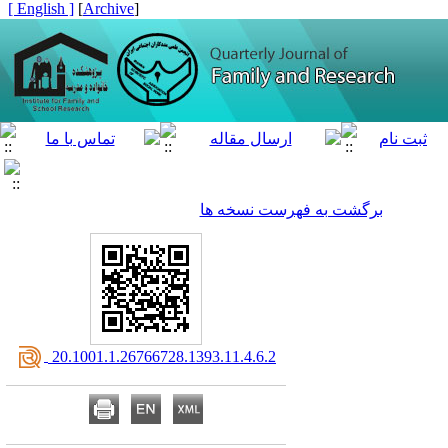
[ English ]
]
Archive
[
برگشت به فهرست نسخه ها
‎ 20.1001.1.26766728.1393.11.4.6.2