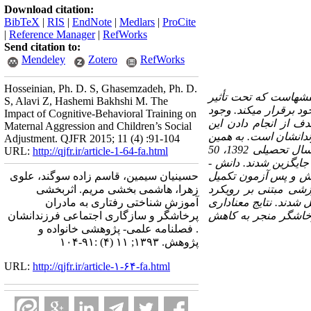
Download citation:
BibTeX
|
RIS
|
EndNote
|
Medlars
|
ProCite
|
Reference Manager
|
RefWorks
Send citation to:
Mendeley
Zotero
RefWorks
Hosseinian, Ph. D. S, Ghasemzadeh, Ph. D.
نقشهاست که تحت تأثیر
S, Alavi Z, Hashemi Bakhshi M. The
د برقرار می­کند. وجود
Impact of Cognitive-Behavioral Training on
ف از انجام دادن این
Maternal Aggression and Children’s Social
دانشان است. به همین
Adjustment. QJFR 2015; 11 (4) :91-104
منظور از میان دانش ­آموزان دختر مقطع دبیرستان منطقه 12 آموزش و پرورش شهر تهران در سال تحصیلی 1392، 50
URL:
http://qjfr.ir/article-1-64-fa.html
نفر با روش نمونه­ گیری گزینش هدفمند انتخاب و در دو گروه آزمایشی و کنترل به طور تصادفی جایگزین شدند. دانش ­
حسینیان سیمین، قاسم زاده سوگند، علوی
یش و پس ­آزمون تکمیل
زهرا، هاشمی­ بخشی مریم. اثربخشی
 مدت 3 ساعت) تحت برنامه آموزشی مبتنی بر رویکرد
آموزش شناختی­ ­رفتاری به مادران
 شدند. نتایج معناداری
پرخاشگر و سازگاری اجتماعی فرزندانشان
رخاشگر منجر به کاهش
. فصلنامه علمی- پژوهشی خانواده و
پژوهش. ۱۳۹۳; ۱۱ (۴) :۹۱-۱۰۴
URL:
http://qjfr.ir/article-۱-۶۴-fa.html