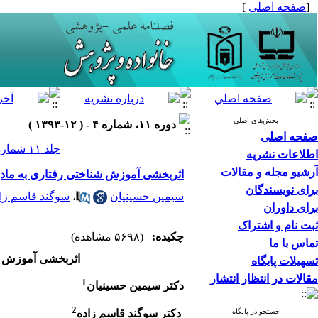
[
صفحه اصلی
]
بخش‌های اصلی
دوره ۱۱، شماره ۴ - ( ۱۲-۱۳۹۳ )
صفحه اصلی
جلد ۱۱ شماره ۴ صفحات ۱۰۴-۹۱
اطلاعات نشریه
آرشیو مجله و مقالات
اثربخشی آموزش شناختی­ ­رفتاری به ماد
برای نویسندگان
سیمین حسینیان
،
سوگند قاسم زا
برای داوران
ثبت نام و اشتراک
چکیده:
(۵۶۹۸ مشاهده)
تماس با ما
اثربخشی آموزش شن
تسهیلات پایگاه
مقالات در انتظار انتشار
1
دکتر سیمین حسینیان
2
دکتر سوگند قاسم زاده
جستجو در پایگاه