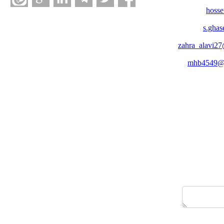
hosse
s.ghas
zahra_alavi2
mhb4549@