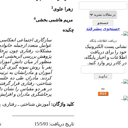
3
زهرا علوی
4
مریم هاشمی­ بخشی
جستجوی پیشرفته
چکیده
سازگاری اجتماعی انعکاسی ا
دریافت اطلاعات پایگاه
عوامل متعدد ازجمله خانواده 
نشانی پست الکترونیک
مشکلات رفتاری چون پرخاشگر
خود را برای دریافت
پژوهش بررسی اثربخشی آموز
اطلاعات و اخبار پایگاه،
در کادر زیر وارد کنید.
آموزان و مادرانشان به­ تر
شناختی- رفتاری قرار گرفتند.
در هر دو مقیاس را نشان د
rss
پرخاشگری مادران و افزایش 
کلید واژگان:
آموزش شناختی ـ رفتاری، 
___________________________
تاریخ دریافت: 15/5/93 تاریخ پذیرش: 19/11/93