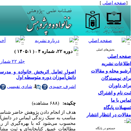
[
صفحه اصلی
]
بخش‌های اصلی
دوره ۲۲، شماره ۴ - ( ۱-۱۴۰۵ )
صفحه اصلی
جلد ۲۲ شماره ۴ صفحات ۱۰۸-۹۵
اطلاعات نشریه
آرشیو مجله و مقالات
اصول تعامل اثربخش خانواده و مدرسه 
دانش‌آموزان دوره متوسطه اول
برای نویسندگان
برای داوران
اشرف حمیدی
،
شادی نفیسی
ثبت نام و اشتراک
تماس با ما
چکیده:
(۶۸۸ مشاهده)
تسهیلات پایگاه
هدف از انجام دادن پژوهش حاضر شناسایی
مقالات در انتظار انتشار
مناسب به سبک زندگی ایمانی در دانش‌
محسوب می‌شود که با بهره‌گیری از رو
مطالعات عمیق کتابخانه‌ای و ثبت مشاه
جستجو در پایگاه