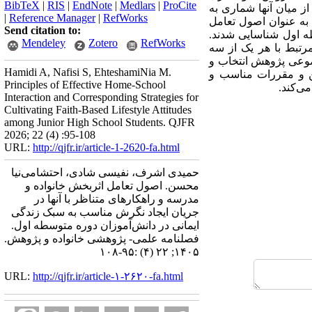
BibTeX
|
RIS
|
EndNote
|
Medlars
|
ProCite
 میان آنها شماری به
|
Reference Manager
|
RefWorks
 به عنوان اصول تعامل
Send citation to:
ه اول شناسایی شدند.
Mendeley
Zotero
RefWorks
رتبط با هر یک از سه
ضوعی پژوهش انتخاب و
Hamidi A, Nafisi S, EhteshamiNia M.
نین و مقررات مناسب و
Principles of Effective Home-School
می‌‌کند.
Interaction and Corresponding Strategies for
Cultivating Faith-Based Lifestyle Attitudes
among Junior High School Students. QJFR
2026; 22 (4) :95-108
URL:
http://qjfr.ir/article-1-2620-fa.html
حمیدی اشرف، نفیسی شادی، احتشامی‌نیا
محسن. اصول تعامل اثربخش خانواده و
مدرسه و راهکارهای متناظر با آنها در
جریان ایجاد نگرش مناسب به سبک زندگی
ایمانی در دانش‌آموزان دوره متوسطه اول.
فصلنامه علمی- پژوهشی خانواده و پژوهش.
۱۴۰۵; ۲۲ (۴) :۹۵-۱۰۸
URL:
http://qjfr.ir/article-۱-۲۶۲۰-fa.html