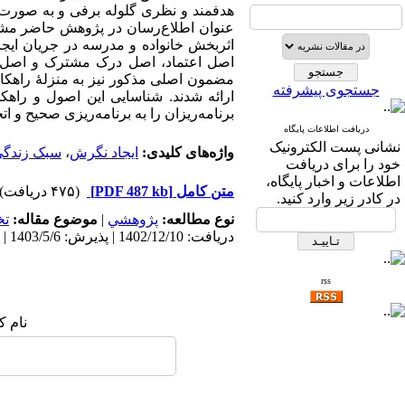
هدفمند و نظری گلوله برفی و به صورت 
عنوان اطلاع‌رسان در پژوهش حاضر مشارک
اثربخش خانواده و مدرسه در جریان ایج
اصل اعتماد، اصل درک مشترک و اصل هم
مضمون اصلی مذکور نیز به منزلۀ راهکا
جستجوی پیشرفته
ارائه شدند. شناسایی این اصول و راهکا
برنامه‌ریزان را به برنامه‌ریزی صحیح و 
دریافت اطلاعات پایگاه
نشانی پست الکترونیک
واژه‌های کلیدی:
ایجاد نگرش
،
سبک زندگی 
خود را برای دریافت
اطلاعات و اخبار پایگاه،
متن کامل
[PDF 487 kb]
(۴۷۵ دریافت)
در کادر زیر وارد کنید.
نوع مطالعه:
پژوهشي
|
موضوع مقاله:
ت
دریافت: 1402/12/10 | پذیرش: 1403/5/6 | انتشار: 1405/1/22
rss
نام ک