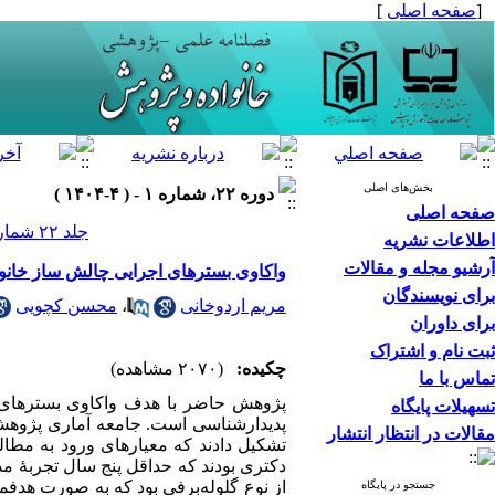
[
صفحه اصلی
]
بخش‌های اصلی
دوره ۲۲، شماره ۱ - ( ۴-۱۴۰۴ )
صفحه اصلی
جلد ۲۲ شماره ۱ صفحات ۸۶-۶۵
اطلاعات نشریه
آرشیو مجله و مقالات
واکاوی بسترهای اجرایی چالش ساز خانوا
برای نویسندگان
مریم اردوخانی
،
محسن کچویی
برای داوران
ثبت نام و اشتراک
چکیده:
(۲۰۷۰ مشاهده)
تماس با ما
پژوهش حاضر با هدف واکاوی بسترهای ا
تسهیلات پایگاه
مقالات در انتظار انتشار
تشکیل دادند که معیارهای ورود به مطالع
دکتری بودند که حداقل پنج سال تجربۀ مدا
جستجو در پایگاه