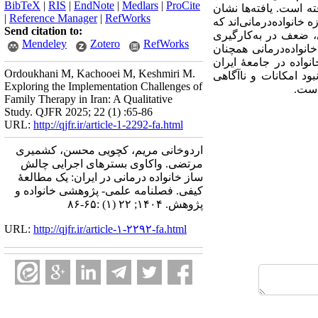
BibTeX
|
RIS
|
EndNote
|
Medlars
|
ProCite
ه است. یافته­‌ها نشان
|
Reference Manager
|
RefWorks
دمات حوزه خانواده­‌درمانی‌اند که
Send citation to:
، ضعف در به­‌کارگیری
Mendeley
Zotero
RefWorks
انواده‌درمانی همچنان
نواده در جامعۀ ایران
Ordoukhani M, Kachooei M, Keshmiri M.
د امکانات و ناآگاهی
Exploring the Implementation Challenges of
‌است.
Family Therapy in Iran: A Qualitative
Study. QJFR 2025; 22 (1) :65-86
URL:
http://qjfr.ir/article-1-2292-fa.html
اردوخانی مریم، کچویی محسن، کشمیری
مرتضی. واکاوی بسترهای اجرایی چالش
ساز خانواده درمانی در ایران: یک مطالعۀ
کیفی. فصلنامه علمی- پژوهشی خانواده و
پژوهش. ۱۴۰۴; ۲۲ (۱) :۶۵-۸۶
URL:
http://qjfr.ir/article-۱-۲۲۹۲-fa.html