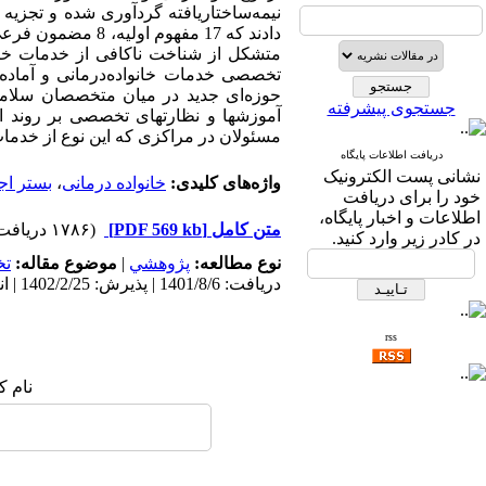
نیمه­‌ساختاریافته گردآوری شده و تجزیه
متشکل از شناخت ناکافی از خدمات خانوا
تخصصی خدمات خانواده‌­درمانی و آماده‌­
حوزه‌­ای جدید در میان متخصصان سلامت 
جستجوی پیشرفته
آموزشها و نظارتهای تخصصی بر روند اج
مسئولان در مراکزی که این نوع از خدمات ر
دریافت اطلاعات پایگاه
نشانی پست الکترونیک
واژه‌های کلیدی:
خانواده درمانی
،
بستر اج
خود را برای دریافت
اطلاعات و اخبار پایگاه،
متن کامل
[PDF 569 kb]
(۱۷۸۶ دریافت)
در کادر زیر وارد کنید.
نوع مطالعه:
پژوهشي
|
موضوع مقاله:
ت
دریافت: 1401/8/6 | پذیرش: 1402/2/25 | انتشار: 1404/4/6
rss
نام ک