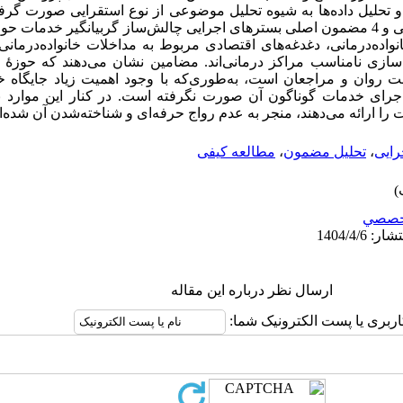
 و تحلیل داده‌­ها به شیوه تحلیل موضوعی از نوع استقرایی صورت گرفت
دادند که 17 مفهوم اولیه، 8 مضمون فرعی و 4 مضمون اصلی بسترهای اجرایی چالش‌­ساز گربیان­گیر خ
ده‌­درمانی، دغدغه‌های اقتصادی مربوط به مداخلات خانواده‌درمانی
سازی نامناسب مراکز درمانی‌­اند. مضامین نشان می‌­دهند که حوزۀ خ
روان و مراجعان است، به‌­طوری­‌که با وجود اهمیت زیاد جایگاه خا
رای خدمات گوناگون آن صورت نگرفته است. در کنار این موارد نبو
ا ارائه می‌­دهند، منجر به عدم رواج حرفه­‌ای و شناخته­‌شدن آن شده­
رایی
،
تحلیل مضمون
،
مطالعه کیفی
خصصي
ارسال نظر درباره این مقاله
اربری یا پست الکترونیک شما: