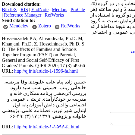
انتخاب نمونه آماری از روش نمونه‌­گیری غیر تصادفی هدفمند استفاده شد، سپس، نمونه ای شامل 40 خانواده انتخاب و در دو گروه (20
Download citation:
خانواده گروه آزمایش و 20 خانواده گروه کنترل) قرار داده شدند. برنامه همکاری خانه و مدرسه به مدت 8 جلسه 2 و نیم ساعته (هر
BibTeX
|
RIS
|
EndNote
|
Medlars
|
ProCite
دو گروه با استفاده از
RefWorks
|
Reference Manager
|
Send citation to:
 آزمایش نسبت به گروه
Mendeley
Zotero
RefWorks
یافته است و در جهت مثبت افزایش معنا­دار نشان می­‌دهد (0/05>p). با توجه به نتیجۀ مداخلۀ ارائه
تی، عمومی و اجتماعی
Hosseinzadeh P A, Alivandivafa, Ph.D. M,
Khanjani, Ph.D. Z, Hosseininasab, Ph.D. S
D. The Effects of Families and Schools
ی
Together Program (FAST) on Parental,
General and Social Self-Efficacy of First
Graders' Parents. QJFR 2020; 17 (3) :49-66
URL:
http://qjfr.ir/article-1-1596-fa.html
حسین زاده پناه علی، علیوندی وفا مرضیه،
خانجانی زینب، حسینی نسب سید داوود.
بررسی اثربخشی برنامه همکاری خانه و
مدرسه بر خودکارآمدی تربیتی، عمومی و
اجتماعی والدین دانش آموزان پایه اول
ابتدایی شهر تبریز. فصلنامه علمی- پژوهشی
خانواده و پژوهش. ۱۳۹۹; ۱۷ (۳) :۴۹-۶۶
URL:
http://qjfr.ir/article-۱-۱۵۹۶-fa.html