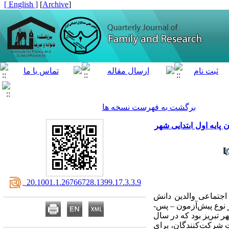
[ English ]
]
Archive
[
برگشت به فهرست نسخه ها
پایه اول ابتدایی شهر
‎ 20.1001.1.26766728.1399.17.3.3.9
اجتماعی والدین دانش
آموزان پایه اول ابتدایی مدارس دولتی شهر تبریز انجام شده است. طرح پژوهش بر پایۀ پژوهشهای نیمه‌­تجربی از نوع پیش‌­آزمون – پس‌­
ر تبریز بود که در سال
ایت شرکت­‌کنندگان، برای