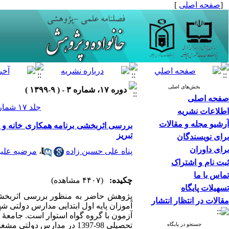
[
صفحه اصلی
]
بخش‌های اصلی
دوره ۱۷، شماره ۳ - ( ۹-۱۳۹۹ )
صفحه اصلی
جلد ۱۷ شماره ۳ صفحات ۶۶-۴۹
اطلاعات نشریه
آرشیو مجله و مقالات
بررسی اثربخشی برنامه همکاری خانه و م
تبریز
برای نویسندگان
برای داوران
پناه علی حسین زاده
،
مرضیه علیو
ثبت نام و اشتراک
تماس با ما
چکیده:
(۴۴۰۷ مشاهده)
تسهیلات پایگاه
پژوهش حاضر به منظور بررسی اثربخشی 
مقالات در انتظار انتشار
آزمون با گروه گواه استوار است. جامعۀ آ
تحصیلی 98-1397 در مدارس 
جستجو در پایگاه