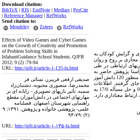
Download citation:
BibTeX
|
RIS
|
EndNote
|
Medlars
|
ProCite
|
Reference Manager
|
RefWorks
Send citation to:
Mendeley
Zotero
RefWorks
Effects of Video Games and Cyber Games
on the Growth of Creativity and Promotion
of Problem Solving Skills in
زی و گرایش کودکان به
IsfahaniGuidance School Students. QJFR
ای مجازی بر روح و روان
2012; 9 (2) :79-94
ری­های ارتباطی در طی
URL:
http://qjfr.ir/article-1-135-fa.html
 راستا پژوهش حاضر به
بررسی تأثیر بازی­های تصویری – رایانه ­ای بر مهارت­های اجتماعی دانش‌آموزان شهر اصفهان پرداخته است. به این منظور 120 دانش ­آموز
صدیقی ارفعی فریبرز، تمنائی ­فر
جای گرفتند. اطلاعات
محمدرضا، منصوری محبوبه، دشتبان‌زاد
گردآوری­ شده با استفاده از روش تحلیل رگرسیون مورد تجزیه و تحلیل قرار گرفت. ضریب تبیین خلاقیت 05/0 و حل مسأله 17/0 به
سمیه. تأثیر بازی­های تصویری – رایانه ­ای بر
ارتباط معناداری دارد.
مهارت­های اجتماعی در دانش‌آموزان مقطع
راهنمایی شهرستان اصفهان. فصلنامه
علمی- پژوهشی خانواده و پژوهش. ۱۳۹۱; ۹
ن
(۲) :۷۹-۹۴
URL:
http://qjfr.ir/article-۱-۱۳۵-fa.html