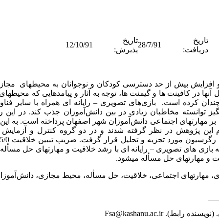
تاریخ
تاریخ
12/10/91
28/7/91
دریافت:
پذیرش:
 و افزایش بیش از حد دسترسی کودکان و نوجوانان به محیط­های مجا
 آن­ها در کافی­نت­ ها و گیم­نت­ ها، توجه به آثار و پیامدهایی که محیط­ه
چندان کرده است. بازی‌های تصویری – رایانه ­ای همراه با سایر فناو
نگیز توانسته مخاطبان زیادی در بین دانش‌آموزان جذب کند. در این
م این پژوهش در نظر گرفته شدند و در دو گروه کنترل و آزمایش 
بازی­ های تصویری – رایانه ­ای با رشد خلاقیت و مهارت­های حل مسأله، 
ت و مهارت­های حل مسأله می­شود.
 ­ای، مهارت­های اجتماعی، خلاقیت، حل مسأله، محیط مجازی، دانش‌آموزا
 (نویسنده رابط).
Fsa@kashanu.ac.ir