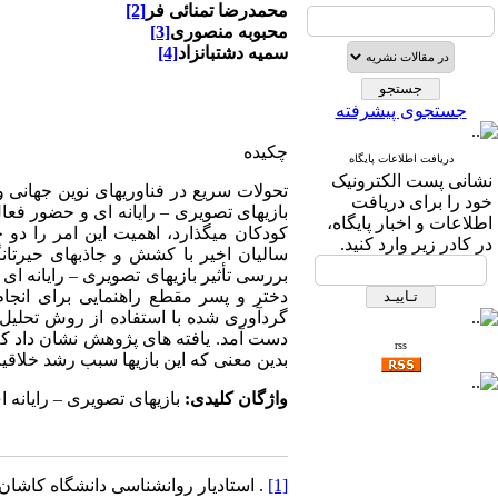
محمدرضا تمنائی ­فر
[2]
محبوبه منصوری
[3]
سمیه دشتبان­زاد
[4]
جستجوی پیشرفته
چکیده
دریافت اطلاعات پایگاه
نشانی پست الکترونیک
تحولات سریع در فناوری­های نوین جهانی
خود را برای دریافت
بازی­های تصویری – رایانه ­ای و حضور فعال
اطلاعات و اخبار پایگاه،
کودکان می­گذارد، اهمیت این امر را دو 
در کادر زیر وارد کنید.
سالیان اخیر با کشش و جاذبه­ای حیرت­ا
دختر و پسر مقطع راهنمایی برای انجا
دست آمد. یافته­ های پژوهش نشان داد که 
rss
بدین معنی که این بازی­ها سبب رشد خلاقی
واژگان کلیدی:
بازی­های تصویری – رایانه
[1]
. استادیار روانشناسی دانشگاه کاشان.