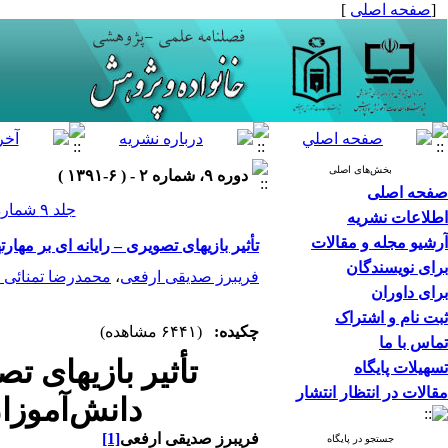
[
صفحه اصلی
]
بخش‌های اصلی
دوره ۹، شماره ۲ - ( ۶-۱۳۹۱ )
صفحه اصلی
جلد ۹ شماره ۲ صفحات ۹۴-۷۹
اطلاعات نشریه
آرشیو مجله و مقالات
تأثیر بازی­های تصویری – رایانه ­ای بر م
برای نویسندگان
فریبرز صدیقی ارفعی
،
محمدرضا تمنائی ­
برای داوران
ثبت نام و اشتراک
چکیده:
(۶۴۴۱ مشاهده)
تماس با ما
تأثیر بازی­های ت
تسهیلات پایگاه
مقالات در انتظار انتشار
دانش‌آموزا
فریبرز صدیقی
ارفعی
[1]
جستجو در پایگاه