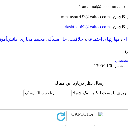
.
Tamannai@kashanu.ac.ir
ه کاشان.
mmansouri33@yahoo.com
 کاشان.
.
dashtban62@yahoo.com
­ای
،
مهارت­های اجتماعی
،
خلاقیت
،
حل مسأله
،
محیط مجازی
،
دانش‌آموز
خصصي
ارسال نظر درباره این مقاله
اربری یا پست الکترونیک شما: