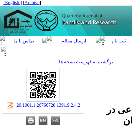
[ English ]
]
Archive
[
برگشت به فهرست نسخه ها
‎ 20.1001.1.26766728.1391.9.2.4.2
اعی در
ن