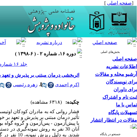
[
صفحه اصلی
]
بخش‌های اصلی
دوره ۱۶، شماره ۲ - ( ۶-۱۳۹۸ )
صفحه اصلی
جلد ۱۶ شماره ۲ صفحات ۱۳۷-۱۲۳
اطلاعات نشریه
آرشیو مجله و مقالات
اثربخشی درمان مبتنی بر پذیرش و تعهد 
برای نویسندگان
اکرم احمدی
،
زهره رئیسی
برای داوران
ثبت نام و اشتراک
چکیده:
(۶۳۱۸ مشاهده)
تماس با ما
فشار روانی که به مادران کودکان اوتیس
تسهیلات پایگاه
تأثیر درمان مبتنی بر پذیرش و تعهد بر 
مقالات در انتظار انتشار
با پیش‌آزمون - پس‌آزمون و گروه گواه ب
جستجو در پایگاه