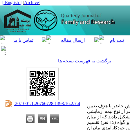
[ English ]
]
Archive
[
برگشت به فهرست نسخه ها
‎ 20.1001.1.26766728.1398.16.2.7.4
هش حاضر با هدف تعیین
 از نوع نیمه آزمایشی
کیل دادند که از میان
آنان 30 نفر به روش نمونه‌گیری در دسترس انتخاب شدند و با گمارش تصادفی به دو گروه آزمایشی (15 نفر) و گواه (15 نفر) تقسیم
ابزار پژوهش، مقیاس خودکارآمدی مادران