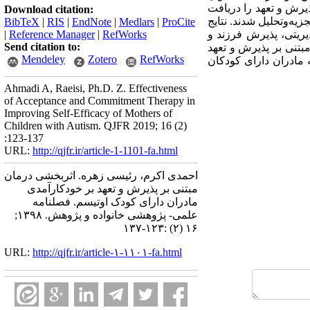
ای درمان گروهی مبتنی بر پذیرش و تعهد را دریافت
Download citation:
زیه‌وتحلیل شدند. نتایج
BibTeX
|
RIS
|
EndNote
|
Medlars
|
ProCite
یریتی، پذیرش فرزند و
RefWorks
|
Reference Manager
|
Send citation to:
از این رو می‌توان گفت درمان مبتنی بر پذیرش و تعهد
Mendeley
Zotero
RefWorks
 مادران دارای کودکان
Ahmadi A, Raeisi, Ph.D. Z. Effectiveness
of Acceptance and Commitment Therapy in
Improving Self-Efficacy of Mothers of
Children with Autism. QJFR 2019; 16 (2)
:123-137
URL:
http://qjfr.ir/article-1-1101-fa.html
احمدی اکرم، رئیسی زهره. اثربخشی درمان
مبتنی بر پذیرش و تعهد بر خودکارآمدی
مادران دارای کودک اوتیسم. فصلنامه
علمی- پژوهشی خانواده و پژوهش. ۱۳۹۸;
۱۶ (۲) :۱۲۳-۱۳۷
URL:
http://qjfr.ir/article-۱-۱۱۰۱-fa.html