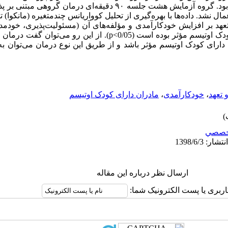
برکلی ساخته هالووی و همکاران (2005) بود. گروه آزمایش هشت جلسه ۹۰ دقیقه‌
ال نشد. داده‌ها با بهره‌گیری از تحلیل کوواریانس چندمتغیره (مانکوا) تج
عهد بر افزایش خودکارآمدی و مؤلفه‌های آن (مسئولیت‌پذیری، خودمد
ارزیابی مثبت فرزند) در مادران دارای کودک اوتیسم مؤثر بوده است (0/05>p). 
دارای کودک اوتیسم مؤثر باشد و از طریق این نوع درمان می‌توان به
 تعهد
،
خودکارآمدی
،
مادران دارای کودک اوتیسم
خصصي
ارسال نظر درباره این مقاله
اربری یا پست الکترونیک شما: