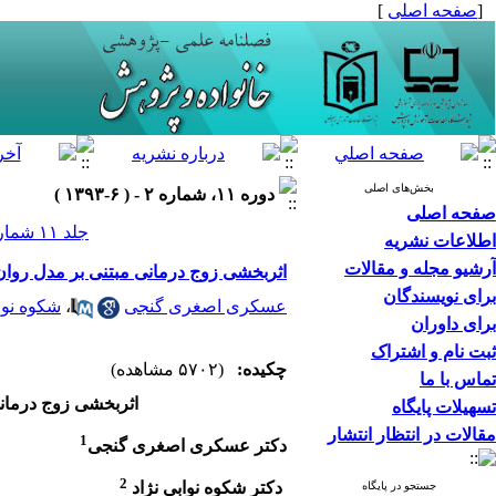
[
صفحه اصلی
]
بخش‌های اصلی
دوره ۱۱، شماره ۲ - ( ۶-۱۳۹۳ )
صفحه اصلی
جلد ۱۱ شماره ۲ صفحات ۵۰-۳۷
اطلاعات نشریه
آرشیو مجله و مقالات
اثربخشی زوج ­درمانی مبتنی بر مدل رو
برای نویسندگان
عسکری اصغری گنجی
،
شکوه نواب
برای داوران
ثبت نام و اشتراک
چکیده:
(۵۷۰۲ مشاهده)
تماس با ما
ا
ثربخشی زوج ­درمان
تسهیلات پایگاه
مقالات در انتظار انتشار
1
دکتر عسکری اصغری گنجی
2
دکتر شکوه نوابی نژاد
جستجو در پایگاه