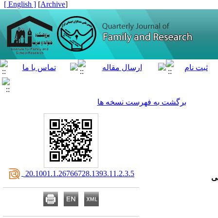
[ English ]
]
Archive
[
برگشت به فهرست نسخه ها
‎ 20.1001.1.26766728.1393.11.2.3.5
ی