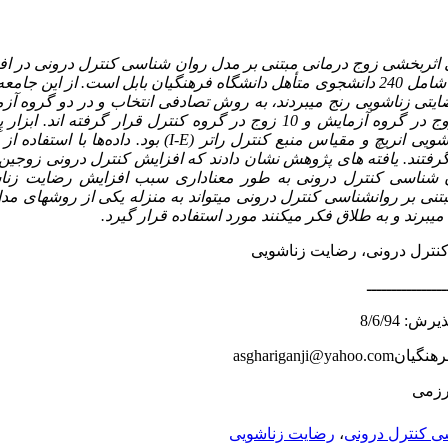
ربخشی زوج­ درمانی مبتنی بر مدل روان شناسی کنترل درونی در ا
ضایتی زناشویی رنج می­­بردند، به روش تصادفی انتخاب و در دو گروه آ
شدند، بدین صورت که 10 زوج در گروه آزمایش و 10 زوج در گروه کنترل قرار
ی انریچ و مقیاس منبع کنترل راتر (
I-E
) بود. داده‌ها با استفاده ا
فتند. یافته­ های پژوهش نشان دادند که افزایش کنترل درونی زوجین ا
ن شناسی کنترل درونی به طور معناداری سبب افزایش رضایت زنا
بتنی بر روان­شناسی کنترل درونی می­تواند به منزله یکی از روشهای مدا
ی­برند و به طلاق فکر می­کنند مورد استفاده قرار گیرد.
کنترل درونی، رضایت زناشویی
ــــــــــــــــ
asghariganji@yahoo.com
ی کنترل درونی
،
رضایت زناشویی