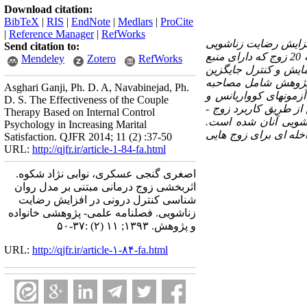
Download citation:
BibTeX
|
RIS
|
EndNote
|
Medlars
|
ProCite
|
Reference Manager
|
RefWorks
فزایش رضایت زناشویی
Send citation to:
است. جامعه آماری پژوهش شامل 240 دانشجوی متأهل دانشگاه فرهنگیان بابل است. از این جامعه 20 زوج که دارای منبع
Mendeley
Zotero
RefWorks
زمایش و کنترل جایگزین
 گرفته اند. ابزار پژوهش شامل مصاحبه
Asghari Ganji, Ph. D. A, Navabinejad, Ph.
ز آزمونهای کوواریانس و
D. S. The Effectiveness of the Couple
ز طریق کاربرد زوج ­
Therapy Based on Internal Control
شویی آنان شده است.
Psychology in Increasing Marital
خله­ ای برای زوج هایی
Satisfaction. QJFR 2014; 11 (2) :37-50
URL:
http://qjfr.ir/article-1-84-fa.html
اصغری گنجی عسکری، نوابی نژاد شکوه.
اثربخشی زوج ­درمانی مبتنی بر مدل روان
شناسی کنترل درونی در افزایش رضایت
زناشویی. فصلنامه علمی- پژوهشی خانواده
و پژوهش. ۱۳۹۳; ۱۱ (۲) :۳۷-۵۰
URL:
http://qjfr.ir/article-۱-۸۴-fa.html