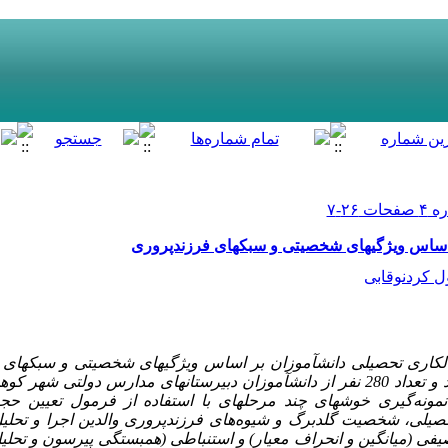
بر اساس ویژگیهای شخصیتی و سبکهای فرزندپروری
 کردنوقابی
ل­کاری تحصیلی دانش­آموزان بر اساس ویژگیهای شخصیتی و سبکهای ف
و تعداد
280
نفر
از دانش‏آموزان
دبیرستانهای مدارس دولتی شهر کو
ونه‌گیری
خوشه­ای چند مرحله­ای با استفاده از فرمول تعیین حجم
حصیلی، شخصیت گلدبرگ و شیوه‌های فرزندپروری والدین اجرا و تحلی
صیفی (میانگین و انحراف معیار) و استنباطی (همبستگی پیرسون و تحلی