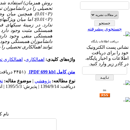
روش همزمان) استفاده شد. 
تحصیلی را در دانش‏آموزان تبی
(
P
<
0.01
). همچنین میان وظ
(
P
<
0.01
)؛ اما میان ویژگیها
ندارد. در زمینۀ سبکهای فر
جستجوی پیشرفته
همبستگی مثبت وجود دارد 
همبستگی منفی وجود دارد 
دانش‏آموزان همبستگی وجود ن
دریافت اطلاعات پایگاه
توانند اهمال­کاری تحصیلی را د
نشانی پست الکترونیک
خود را برای دریافت
اطلاعات و اخبار پایگاه،
واژه‌های کلیدی:
اهمال­کاری
،
اهمال­کاری 
در کادر زیر وارد کنید.
متن کامل
[PDF 699 kb]
(۴۴۵۱ دریافت)
نوع مطالعه:
پژوهشي
|
موضوع مقاله:
ت
دریافت: 1394/9/14 | پذیرش: 1395/5/3 | انتشار: 1394/12/27
rss
نام ک