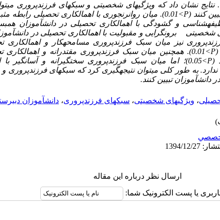
نتایج نشان
داد که ویژگیهای شخصیتی و سبکهای فرزندپروری می‏توانن
ین کنند (
P
<
0.01
). میان روان­رنجوری با اهمال­کاری تحصیلی رابطه مث
یفه­شناسی و گشودگی با اهمال‏کاری تحصیلی در دانش‏آموزان همب
ی شخصیتی برون­گرایی و مقبولیت با اهمال­کاری تحصیلی در دانش‏آموز
زند­پروری نیز میان سبک فرزندپروری مسامحه­کار و اهمال­کاری تح
(
P
<
0.01
). همچنین میان سبک فرزندپروری مقتدرانه و اهمال­کاری ت
(
P
<
0.05
)؛ اما میان سبک فرزندپروری سخت‏گیرانه و آسان­گیر با 
دارد. به طور کلی می­توان نتیجه­گیری کرد که سبکهای فرزندپروری و 
ر دانش­آموزان تبیین کنند.
تحصیلی
،
ویژگیهای شخصیتی
،
سبکهای فرزندپروری
،
دانش­آموزان دبیرست
خصصي
ارسال نظر درباره این مقاله
اربری یا پست الکترونیک شما: