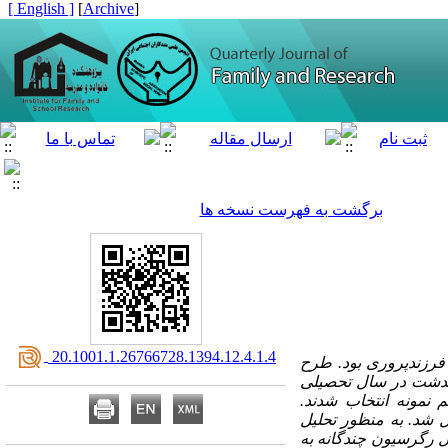
[ English ]
]
Archive
[
برگشت به فهرست نسخه ها
‎ 20.1001.1.26766728.1394.12.4.1.4
رزند­پروری بود. طرح
هدشت در سال تحصیلی
 نمونه انتخاب
شدند.
ل شد. به منظور تحلیل
ل رگرسیون چندگانه به