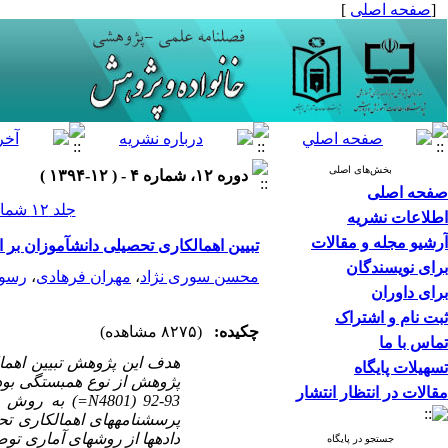
[
صفحه اصلی
]
بخش‌های اصلی
دوره ۱۲، شماره ۴ - ( ۱۲-۱۳۹۴ )
صفحه اصلی
جلد ۱۲ شماره ۴ صفحات ۲۶-۷
اطلاعات نشریه
آرشیو مجله و مقالات
تبیین اهمال­کاری تحصیلی دانش­آموزان 
برای نویسندگان
محسن سوری نژاد
،
مهران فرهادی
،
رسول
برای داوران
ثبت نام و اشتراک
چکیده:
(۸۲۷۵ مشاهده)
تماس با ما
هدف این پژوهش تبیین اهما
تسهیلات پایگاه
پژوهش از نوع همبستگی بود 
مقالات در انتظار انتشار
93-92 (4801
N
=
) به
روش نم
پرسشنامه­های اهمال­کاری ت
داده­ها از روشهای آماری تو
جستجو در پایگاه