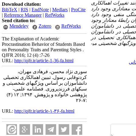
د تغییرات اهمال‏کاری
Download citation:
بت معناداری وجود دارد
BibTeX
|
RIS
|
EndNote
|
Medlars
|
ProCite
ستگی منفی وجود دارد
|
Reference Manager
|
RefWorks
ان رابطۀ معنادار وجود
Send citation to:
صیلی در دانش‏آموزان
RefWorks
Zotero
Mendeley
حصیلی در دانش­آموزان
اهمال‏کاری تحصیلی در
The Explanation of Academic
ویژگیهای شخصیتی می­
Procrastination Behavior of Students Based
on Personality Traits and Parenting Styles .
QJFR 2016; 12 (4) :7-26
URL:
http://qjfr.ir/article-1-36-fa.html
انی
سوری نژاد محسن، فرهادی مهران،
کردنوقابی رسول. تبیین اهمال­کاری تحصیلی
دانش­آموزان بر اساس ویژگیهای شخصیتی و
سبکهای فرزندپروری. فصلنامه علمی-
پژوهشی خانواده و پژوهش. ۱۳۹۴; ۱۲ (۴)
:۷-۲۶
URL:
http://qjfr.ir/article-۱-۳۶-fa.html