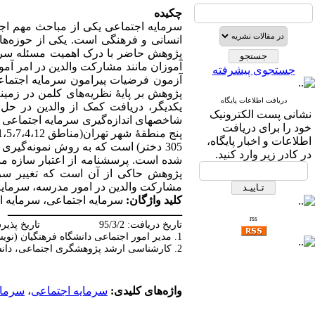
چکیده
سرمایه اجتماعی یکی از مباحث مهم اجتما
انسانی و فرهنگی است. یکی از حوزه‌­های
پژوهش حاضر با درک اهمیت مسئله سرما
آموزان مانند مشارکت والدین در امر آم
جستجوی پیشرفته
آزمون فرضیات پیرامون سرمایه اجتماعی
پژوهش بر پایۀ نظریه‌­های کلمن در زمین
دریافت اطلاعات پایگاه
یکدیگر، دریافت کمک از والدین در 
نشانی پست الکترونیک
شاخصهای اندازه­‌گیری سرمایه اجتماعی
خود را برای دریافت
اطلاعات و اخبار پایگاه،
305 دختر) است که به روش نمونه‌گیری 
در کادر زیر وارد کنید.
شده است. پرسشنامه از اعتبار سازه مناس
پژوهش حاکی از آن است که تغییر سرم
مشارکت والدین در امور مدرسه، سرمایه 
کلید واژگان:
سرمایه اجتماعی، سرمایه ا
ــــــــــــــــــــــــــــــــــــــــــــــــــــــــــــــ
rss
تاریخ دریافت: 95/3/2 تاریخ پذیرش: 95/12/24
1. مدیر امور اجتماعی دانشگاه فرهنگیان (نویسنده مسئول)
2. کارشناسی ارشد پژوهشگری اجتماعی، دانشگاه آزاد اسلامی، واحد تهران شمال
واژه‌های کلیدی:
سرمایه اجتماعی
،
سرمای