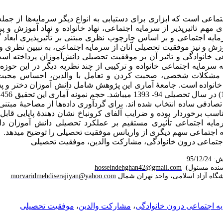
عی است که ابزاری برای دستیابی به انواع دیگر سرمایه‌­ها از جمله
 مهم تاثیرپذیر از سرمایه اجتماعی، نهاد خانواده و نهاد آموزش و 
یه اجتماعی و بر اساس چارچوب نظری مبتنی بر تأثیرپذیری ابعاد 
وزش و نیز موفقیت تحصیلی آنان از سرمایه اجتماعی، به تبیین نظری 
 خانوادگی و تاثیر آن بر موفقیت تحصیلی دانش­‌آموزان پرداخته ا
ه سرمایه اجتماعی خانواده و ترکیبی از چند نظریه دیگر در این حوزه 
حل مشکلات شخصی، صحبت کردن و تعامل با والدین، احساس محب
 خانواده است. جامعۀ آماری این پژوهش شامل دانش آموزان دختر و پ
تصادفی ساده انتخاب شده اند. برای گرد‌آوری داده­‌ها از مصاحبۀ مبتن
ب برخوردار بوده و ضرایب آلفای کرونباخ نشان دهندۀ پایایی قابل ق
ایه اجتماعی تأثیری مستقیم بر عملکرد تحصیلی دانش آموزان دا
اجتماعی سهم دیگری از واریانس موفقیت تحصیلی را توضیح می­دهد.
جتماعی درون خانوادگی، مشارکت والدین، موفقیت تحصیلی
hosseindehghan42@gmail.com
morvaridmehdiserajiyan@yahoo.com
ه اجتماعی درون خانوادگی
،
مشارکت والدین
،
موفقیت تحصیلی