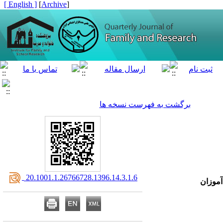
[ English ]
]
Archive
[
برگشت به فهرست نسخه ها
‎ 20.1001.1.26766728.1396.14.3.1.6
موزان