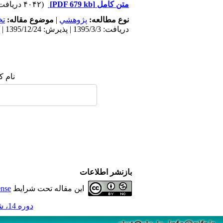
متن کامل
[PDF 679 kb]
(۴۰۴۲ دریافت)
نوع مطالعه:
پژوهشي
|
موضوع مقاله:
ت
دریافت: 1395/3/3 | پذیرش: 1395/12/24 | انتشار: 1396/8/14
نام ک
بازنشر اطلاعات
این مقاله تحت شرایط
ense
دوره 14، شماره 3 - ( 8-1396 )