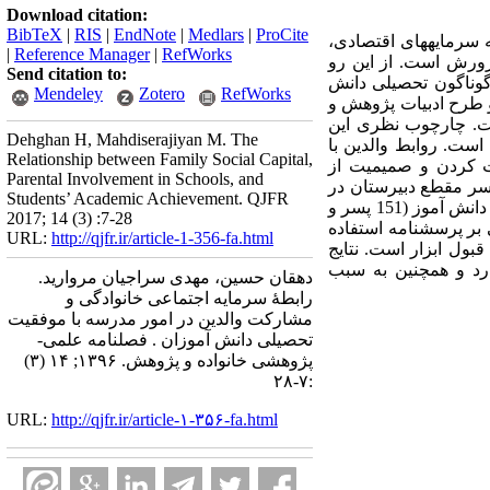
Download citation:
BibTeX
|
RIS
|
EndNote
|
Medlars
|
ProCite
 سرمایه­های اقتصادی،
|
Reference Manager
|
RefWorks
پرورش است. از این رو
Send citation to:
گوناگون تحصیلی دانش
Mendeley
Zotero
RefWorks
و طرح ادبیات پژوهش و
ست. چارچوب نظری این
Dehghan H, Mahdiserajiyan M. The
است. روابط والدین با
Relationship between Family Social Capital,
ت کردن و صمیمیت از
Parental Involvement in Schools, and
سر مقطع دبیرستان در
Students’ Academic Achievement. QJFR
پنج منطقۀ شهر تهران(مناطق 1،5،7،4،12) در سال تحصیلی 94- 1393 می­باشد. حجم نمونه آماری این تحقیق 456 دانش آموز (151 پسر و
2017; 14 (3) :7-28
ی بر پرسشنامه استفاده
URL:
http://qjfr.ir/article-1-356-fa.html
بول ابزار است. نتایج
رد و همچنین به سبب
دهقان حسین، مهدی سراجیان مروارید.
رابطۀ سرمایه اجتماعی خانوادگی و
مشارکت والدین در امور مدرسه با موفقیت
تحصیلی دانش آموزان . فصلنامه علمی-
پژوهشی خانواده و پژوهش. ۱۳۹۶; ۱۴ (۳)
:۷-۲۸
URL:
http://qjfr.ir/article-۱-۳۵۶-fa.html