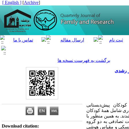
[ English ]
]
Archive
[
برگشت به فهرست نسخه ها
ر رشدی
کودکان پیش‌دبستانی
ماری شامل همۀ کودکان
 دردسترس انتخاب شدند. به همین منظور با
لگری رشد دنور-2، 30 نفر انتخاب و به صورت تصادفی به دو گروه
Download citation:
 رشد حرکتی برونینکس- اوزرتسکی و مقیاس هوشی