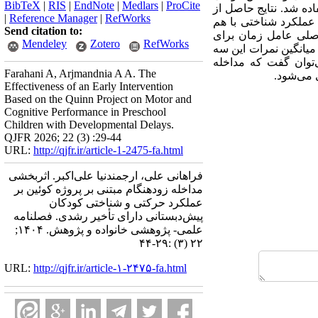
BibTeX
|
RIS
|
EndNote
|
Medlars
|
ProCite
ده شد. نتایج حاصل از
|
Reference Manager
|
RefWorks
عملکرد شناختی با هم
Send citation to:
ها، اثر اصلی عامل زمان برای
Mendeley
Zotero
RefWorks
ف، مهارتهای حرکتی درشت و عملکرد شناختی معنادار است (0/001 >P) و بین میانگین نمرات این سه
­توان گفت که مداخله
Farahani A, Arjmandnia A A. The
 می‌شود.
Effectiveness of an Early Intervention
Based on the Quinn Project on Motor and
Cognitive Performance in Preschool
Children with Developmental Delays.
QJFR 2026; 22 (3) :29-44
URL:
http://qjfr.ir/article-1-2475-fa.html
فراهانی علی، ارجمندنیا علی‌اکبر. اثربخشی
مداخله زودهنگام مبتنی بر پروژه کوئین بر
عملکرد حرکتی و شناختی کودکان
پیش‌دبستانی دارای تأخیر رشدی. فصلنامه
علمی- پژوهشی خانواده و پژوهش. ۱۴۰۴;
۲۲ (۳) :۲۹-۴۴
URL:
http://qjfr.ir/article-۱-۲۴۷۵-fa.html