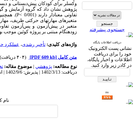
وکسلر برای کودکان پیش‌دبستانی و دبستا
پژوهش نشان داد که گروه آزمایش و گو
تفاوتی معنا
متغیر در پیش‌آ‌زمون و پس‌آزمون تفاو
جستجوی پیشرفته
زودهنگام مبتنی بر پروژه کوئین موجب ب
دریافت اطلاعات پایگاه
واژه‌های کلیدی:
تأخیر رشدی
،
عملکرد ح
نشانی پست الکترونیک
خود را برای دریافت
متن کامل
[PDF 609 kb]
(۴۰۴ دریافت)
اطلاعات و اخبار پایگاه،
در کادر زیر وارد کنید.
نوع مطالعه:
پژوهشي
|
موضوع مقاله:
ت
دریافت: 1402/3/13 | پذیرش: 1402/9/6 | انتشار: 1404/10/21
rss
نام ک