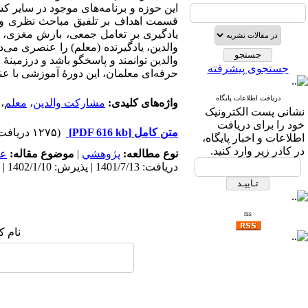
این حوزه و برنامه‌های موجود در سایر ک
قسمت اهداف بر تلفیق مباحث نظری و ع
یادگیری بر تعامل جمعی، بارش مغزی، ا
والدین، یادگیرنده (معلم) را عنصری می‌
والدین توانمند و پاسخگو باشد و درزمینۀ 
جستجوی پیشرفته
حرفه‌‏ای معلمان، این دورۀ آموزشی با ع
دریافت اطلاعات پایگاه
واژه‌های کلیدی:
مشارکت والدین
،
معلم
،
نشانی پست الکترونیک
خود را برای دریافت
متن کامل
[PDF 616 kb]
(۱۲۷۵ دریافت)
اطلاعات و اخبار پایگاه،
در کادر زیر وارد کنید.
نوع مطالعه:
پژوهشي
|
موضوع مقاله:
عم
دریافت: 1401/7/13 | پذیرش: 1402/1/10 | انتشار: 1403/10/3
rss
نام ک