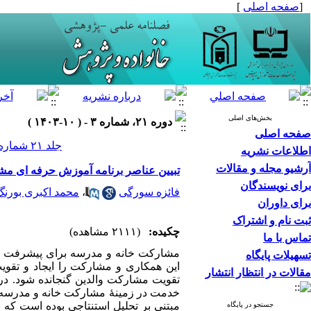
[
صفحه اصلی
]
بخش‌های اصلی
دوره ۲۱، شماره ۳ - ( ۱۰-۱۴۰۳ )
صفحه اصلی
جلد ۲۱ شماره ۳ صفحات ۲۰۱-۱۷۹
اطلاعات نشریه
آرشیو مجله و مقالات
تبیین عناصر برنامه آموزش حرفه ای مش
برای نویسندگان
فائزه سورگی
،
محمد اکبری بورنگ
برای داوران
ثبت نام و اشتراک
چکیده:
(۲۱۱۱ مشاهده)
تماس با ما
مشارکت خانه و مدرسه برای پیشرفت تحص
تسهیلات پایگاه
این همکاری و مشارکت را ایجاد و تقویت
مقالات در انتظار انتشار
تقویت مشارکت والدین گنجانده شود. در
خدمت در زمینۀ مشارکت خانه و مدرسه ا
مبتنی بر تحلیل استنتاجی بوده است که 
جستجو در پایگاه