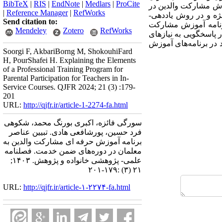
BibTeX
|
RIS
|
EndNote
|
Medlars
|
ProCite
وزش مشارکت والدین در
|
Reference Manager
|
RefWorks
ه و در روش یاددهی-
Send citation to:
برنامه آموزش مشارکت
Mendeley
Zotero
RefWorks
ر پاسخگویی به نیازهای
د در برنامه‌های آموزش
Soorgi F, AkbariBorng M, ShokouhiFard
H, PourShafei H. Explaining the Elements
of a Professional Training Program for
Parental Participation for Teachers in In-
Service Courses. QJFR 2024; 21 (3) :179-
201
URL:
http://qjfr.ir/article-1-2274-fa.html
سورگی فائزه، اکبری بورنگ محمد، شکوهی
فرد حسین، پورشافعی هادی. تبیین عناصر
برنامه آموزش حرفه ای مشارکت والدین به
معلمان در دوره‌های ضمن خدمت. فصلنامه
علمی- پژوهشی خانواده و پژوهش. ۱۴۰۳;
۲۱ (۳) :۱۷۹-۲۰۱
URL:
http://qjfr.ir/article-۱-۲۲۷۴-fa.html