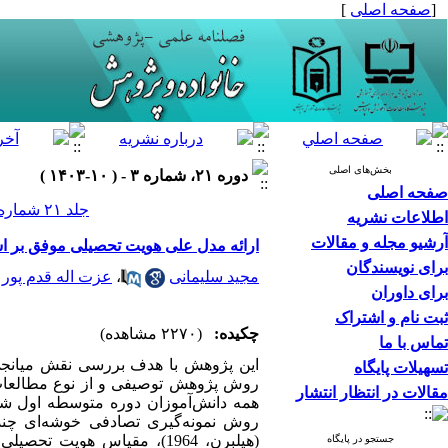
[
صفحه اصلی
]
بخش‌های اصلی
دوره ۲۱، شماره ۳ - ( ۱۰-۱۴۰۳ )
صفحه اصلی
جلد ۲۱ شماره ۳ صفحات ۱۷۸-۱۶۱
اطلاعات نشریه
آرشیو مجله و مقالات
ارائه مدل علی هویت تحصیلی موفق بر اس
برای نویسندگان
مجید سلیمانی
،
عزت اله قدم پور
برای داوران
ثبت نام و اشتراک
چکیده:
(۲۲۷۰ مشاهده)
تماس با ما
این پژوهش با هدف بررسی نقش میانجی 
تسهیلات پایگاه
روش پژوهش توصیفی و از نوع مطالعات 
مقالات در انتظار انتشار
روش نمونه‌­گیری تصادفی خوشه­‌ای چندم
جستجو در پایگاه