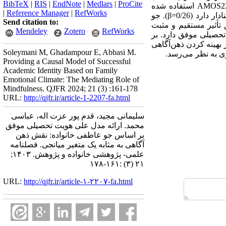
BibTeX
|
RIS
|
EndNote
|
Medlars
|
ProCite
استفاده شده است. برای پاسخ به فرضیه‌­های پژوهش از مدل­‌سازی معادلات ساختاری در محیط نرم­‌افزار AMOS22 استفاده شده
|
Reference Manager
|
RefWorks
است. یافته­‌های پژوهش نشان دادند که جو عاطفی خانواده بر هویت تحصیلی موفق تأثیر مستقیم و مثبت معنادار دارد (0/26=β). جو
Send citation to:
­آگاهی بر هویت تحصیلی موفق تأثیر مستقیم و مثبت
Mendeley
Zotero
RefWorks
یرمستقیم و معنادار بر هویت تحصیلی موفق دارد. بر
بهینه کردن ذهن‌­آگاهی
Soleymani M, Ghadampour E, Abbasi M.
ی به نظر می‌­رسد.
Providing a Causal Model of Successful
Academic Identity Based on Family
Emotional Climate: The Mediating Role of
Mindfulness. QJFR 2024; 21 (3) :161-178
URL:
http://qjfr.ir/article-1-2207-fa.html
سلیمانی مجید، قدم پور عزت اله، عباسی
محمد. ارائه مدل علی هویت تحصیلی موفق
بر اساس جو عاطفی خانواده: نقش ذهن
آگاهی به مثابه یک متغیر میانجی. فصلنامه
علمی- پژوهشی خانواده و پژوهش. ۱۴۰۳;
۲۱ (۳) :۱۶۱-۱۷۸
URL:
http://qjfr.ir/article-۱-۲۲۰۷-fa.html