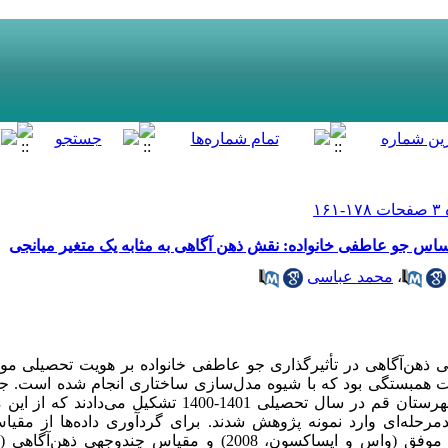
اس جو عاطفی خانواده: نقش ذهن آگاهی به مثابه یک متغیر میانجی
،
محمد عباسی
ذهن‌­آگاهی در تأثیرگذاری جو عاطفی خانواده بر هویت تحصیلی مو
همبستگی بود که با شیوه مد‌ل­‌سازی ساختاری انجام شده است. ج
رحله‌­ای وارد نمونه پژوهش شدند. برای گرد­آوری داده‌­ها از مق