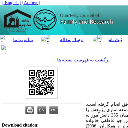
[ English ]
]
Archive
[
برگشت به فهرست نسخه ها
فق انجام گرفته است.
امعه آماری پژوهش را
همه دانش‌­آموزان دوره متوسطه اول شهرستان قم در سال تحصیلی 1401-1400 تشکیل می­‌دادند که از این میان 355 دانش‌­آموز به
یاس جو عاطفی خانواده
Download citation:
(هیلبرن، 1964)، مقیاس هویت تحصیلی موفق (واس و ایساکسون، 2008) و مقیاس چندوجهی ذهن‌­آگاهی (بائر و همکاران، 2006)