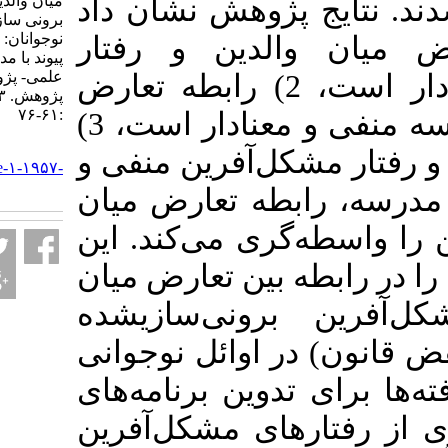
میان والدین با مشکلات
ﻳﺞ ﭘﮋوﻫﺶ ﻧﺸﺎن داد
برونی سازی شده در
نوجوانان: نقش واسطه‎ گر
ن والدین و رفتار
پیوند با مدرسه. فصلنامه
علمی- پژوهشی خانواده و
مشکل‌آفرین مثبت و معنادار است، 2) رابطه تعارض
پژوهش. ۱۴۰۳; ۲۱ (۲)
:۶۱-۷۶
میان والدین و پیوند با مدرسه منفی و معنادار است، 3)
URL:
رابطه میان پیوند با مدرسه و رفتار مشکل‌‎آفرین منفی و
http://qjfr.ir/article-۱-۱۹۵۷-
fa.html
ا مدرسه، رابطه تعارض میان
والدین و رفتار مشکل‌آفرین را واسطه‌‎گری می‌‎کند. این
ر رابطه بین تعارض میان
والدین و رفتارهای مشکل‌‎آفرین برونی‎‌سازی‎شده
 در اوائل نوجوانی
برجسته ساختند. از این یافته‎‌ها برای تدوین برنامه‌‎های
مداخله‎‌ای با هدف پیشگیری از رفتارهای مشکل‎‌آفرین