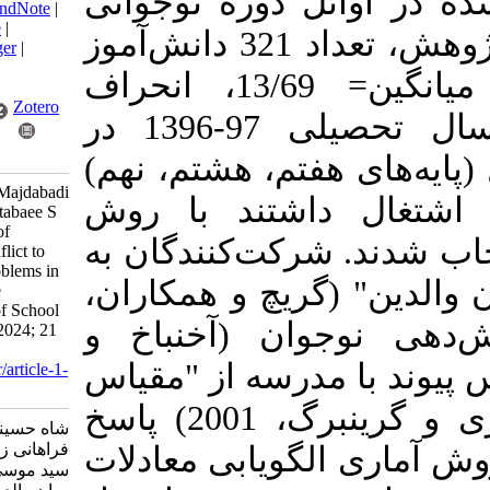
‎‌سازی‎‌شده در اوائل دوره نوجوانی
BibTeX
|
RIS
|
EndNote
|
Medlars
|
ProCite
|
انجام شده است. در این پژوهش، تعداد 321 دانش‌‎آموز
Reference Manager
|
RefWorks
(169 دختر، 152 پسر؛ میانگین= 13/69، انحراف
Send citation to:
Mendeley
Zotero
استاندارد=0/94) که در سال تحصیلی 97-1396 در
RefWorks
ره متوسطه اول (پایه‌‎های هفتم، هشتم، نهم)
Shahhosseini L, Majdabadi
داشتند با روش
Farahani Z, Tabatabaee S
M. Relationship of
نمونه‌گیری در دسترس اﻧﺘﺨﺎب‌ ﺷﺪﻧﺪ. شرکت‎‌کنندگان به
Interparental Conflict to
Externalizing Problems in
 (گریچ و همکاران،
Adolescents: The
Mediating Role of School
1992)، مقیاس خودگزارش‌دهی نوجوان (آخن‎باخ و
Bonding. QJFR 2024; 21
(2) :61-76
پیوند با مدرسه از "مقیاس
URL:
http://qjfr.ir/article-1-
1957-fa.html
اشخاص زندگی من" (موری و گرینبرگ، 2001) پاسخ
شاه حسینی لیلا، مجدآبادی
فراهانی زهره، طباطبایی
ی الگویابی معادلات
سید موسی. رابطه تعارض