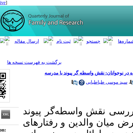
[ English ]
]
Archive
[
برگشت به فهرست نسخه ها
ند با مدرسه
طبایی
ﭘﮋوﻫﺶ ‌ﺣﺎﺿﺮ به منظور بررسی نقش واسطه‌‎گر پیوند
والدین و رفتارهای
Download citation: