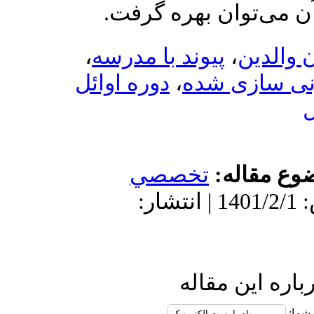
پیوند با مدرسه
،
 شده
،
دوره اوائل
ه:
تخصصي
دریافت: 1400/8/21 | پذیرش: 1401/2/1 | انتشار:
مقاله