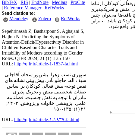
BibTeX
|
RIS
|
EndNote
|
Medlars
|
ProCite
‌­فعالی کودکان ارتباط
|
Reference Manager
|
RefWorks
ات شخصیتی منش و تحریک­‌پذیری
Send citation to:
کان را پیش‌­بینی کند (P≤0/001 ،β= 0/052). بر اساس نتایج یافته‌­ها می‌­توان چنین
Mendeley
Zotero
RefWorks
کودکان باشد. بنابراین
ثر واقع شود.
Sepehrinasab Z, Basharpour S, Aghajani S,
Hajlou N. Predicting the Symptoms of
Attention-Deficit/Hyperactivity Disorder in
Children Based on Character Traits and
Irritability of Mothers according to Gender
Roles. QJFR 2024; 21 (1) :135-150
URL:
http://qjfr.ir/article-1-1837-fa.html
سپهری نسب زهرا، بشرپور سجاد، آقاجانی
سیف اله، حاجلو نادر. پیش بینی نشانه های
نقص توجه- بیش فعالی کودکان بر اساس
صفات شخصیتی منش و تحریک پذیری
مادران با توجه به نقش جنسیت. فصلنامه
علمی- پژوهشی خانواده و پژوهش. ۱۴۰۳;
۲۱ (۱) :۱۳۵-۱۵۰
URL:
http://qjfr.ir/article-۱-۱۸۳۷-fa.html