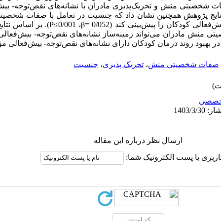
ات شخصیتی منش و تحریک­‌پذیری مادران با نشانه­‌های نقص‌­توجه- بیش
دار وجود دارد (P≤0/001 ،β= 0/56). نتایج پژوهش همچنین نشان داد که جنسیت در تعامل با صف
مادران نمی‌­تواند نشانه­‌های نقص‌­توجه- بیش‌‌­فعالی کود
 منش مادران می­‌تواند زمینه­‌ساز نشانه­‌های نقص‌­توجه- بیش­‌فعالی 
 بهبود روند درمان کودکان دارای نشانه­‌های نقص­‌توجه- بیش‌­فعالی مؤ
صفات شخصیتی منش
،
تحریک پذیری
،
جنسیت
خصصي
ارسال نظر درباره این مقاله
اربری یا پست الکترونیک شما: