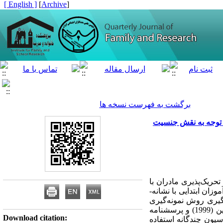
[ English ]
]
Archive
[
برگشت به فهرست نسخه ها
 توجه به نقش جنسیت
ریک‌­پذیری مادران با
توجه به نقش جنسیت بود. پژوهش حاضر توصیفی از نوع همبستگی بود. جامعه آماری شامل همۀ مادران دانش‌­آموزان ابتدایی با نشانه‌­
ران در سال تحصیلی 99- 1398 بودند. تعداد 230 نفر با به‌­کارگیری روش نمونه­‌گیری
هدفمند انتخاب شدند. برای گردآوری داده‌­ها از مقیاس سرشت و منش کلانینگر (1994)، پرسشنامه کانرز والدین (1999) و پرسشنامه
Download citation:
حلیل رگرسیون چندگانه استفاده