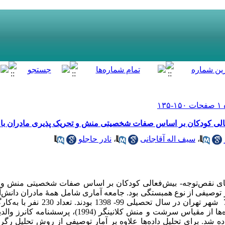
عالی کودکان بر اساس صفات شخصیتی منش و تحریک پذیری مادران با
،
سیف اله آقاجانی
،
نادر حاجلو
ای نقص‌­توجه- بیش‌­فعالی کودکان بر اساس صفات شخصیتی منش و تح
های نقص‌­توجه- بیش‌­فعالی منطقه 5 و 7 شهر ته
یری باس و پلامین (1984) استفاده شد. برای تحلیل داده­‌ها علاوه بر آمار توصیفی از روش ت