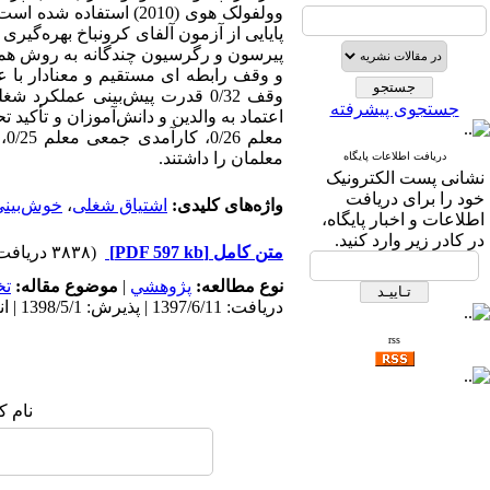
وولفولک هوی (2010) ا
پایایی از آزمون آلفای کرونباخ بهره­‌گی
پیرسون و رگرسیون چندگانه به روش همزم
وقف 0/32 قدرت پیش‌‏بینی عملک
جستجوی پیشرفته
اعتماد به والدین و دانش‌آموزان و تأکی
معلمان را داشتند.
دریافت اطلاعات پایگاه
نشانی پست الکترونیک
خود را برای دریافت
واژه‌های کلیدی:
اشتیاق شغلی
،
خوش‌بینی
اطلاعات و اخبار پایگاه،
در کادر زیر وارد کنید.
متن کامل
[PDF 597 kb]
(۳۸۳۸ دریافت)
نوع مطالعه:
پژوهشي
|
موضوع مقاله:
ت
دریافت: 1397/6/11 | پذیرش: 1398/5/1 | انتشار: 1400/3/28
rss
نام ک