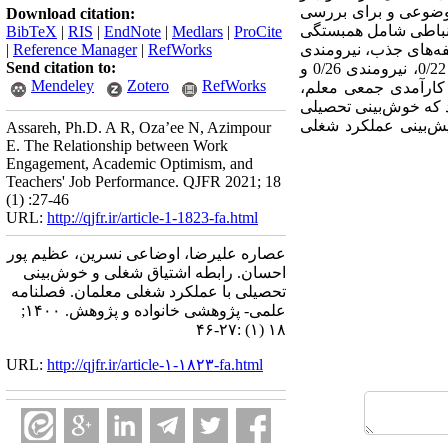
ان موضوعی و برای بررسی
Download citation:
استنباطی شامل همبستگی
BibTeX
|
RIS
|
EndNote
|
Medlars
|
ProCite
فه‌های جذب، نیرومندی
RefWorks
|
Reference Manager
|
Send citation to:
و وقف رابطه ای مستقیم و معنادار با عملکرد شغلی معلمان وجود دارد که اشتیاق شغلی 0/28، مؤلفۀ جذب 0/22، نیرومندی 0/26 و
Mendeley
Zotero
RefWorks
ای کارآمدی جمعی معلم،
رد که خوش‌بینی تحصیلی
 اعتماد به والدین و دانش‌آموزان 0/29 و تأکید تحصیلی 0/18 قدرت پیش‌‏بینی عملکرد شغلی
Assareh, Ph.D. A R, Oza’ee N, Azimpour
E. The Relationship between Work
Engagement, Academic Optimism, and
Teachers' Job Performance. QJFR 2021; 18
(1) :27-46
URL:
http://qjfr.ir/article-1-1823-fa.html
عصاره علیرضا، اوضاعی نسرین، عظیم پور
احسان. رابطه اشتیاق شغلی و خوش‌بینی
تحصیلی با عملکرد شغلی معلمان. فصلنامه
علمی- پژوهشی خانواده و پژوهش. ۱۴۰۰;
۱۸ (۱) :۲۷-۴۶
URL:
http://qjfr.ir/article-۱-۱۸۲۳-fa.html