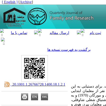
[ English ]
]
Archive
[
برگشت به فهرست نسخه ها
‎ 20.1001.1.26766728.1400.18.1.2.1
رای دستیابی به این
دف، از روش پژوهش توصیفی- همبستگی بهره گرفته شده است. جامعۀ آماری این پژوهش شامل 4830 نفر از معلمان ابتدایی
شهرستان کرج در سال تحصیلی 97-1396 بوده است. نمونه پژوهش شامل 350 نفر بود که طبق جدول کرجسی و مورگان (1970) و به
اشتیاق شغلی شاوفلی،
199) و پرسشنامه خوش‌بینی تحصیلی معلمان بیرد، هوی و