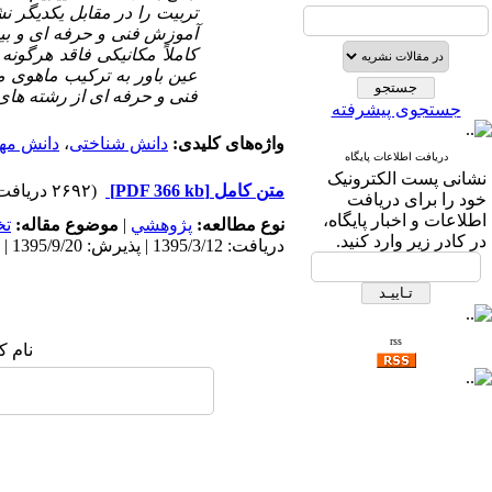
تربیت را در مقابل یکدیگر 
آموزش فنی و حرفه ای و بی
کاملاً مکانیکی فاقد هرگونه
عین باور به ترکیب ماهوی 
فنی و حرفه ای از رشته ­های
جستجوی پیشرفته
واژه‌های کلیدی:
دانش شناختی
،
دانش مه
دریافت اطلاعات پایگاه
نشانی پست الکترونیک
متن کامل
[PDF 366 kb]
(۲۶۹۲ دریافت)
خود را برای دریافت
اطلاعات و اخبار پایگاه،
نوع مطالعه:
پژوهشي
|
موضوع مقاله:
ت
در کادر زیر وارد کنید.
دریافت: 1395/3/12 | پذیرش: 1395/9/20 | انتشار: 1395/12/16
rss
نام ک