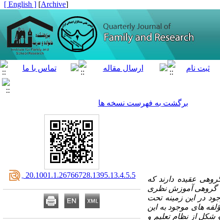
[ English ]
]
Archive
[
برگشت به فهرست نسخه ها
‎ 20.1001.1.26766728.1395.13.4.5.5
وهی عقیده دارند که
ابل گروهی آموزش نظری
جود در این زمینه تحت
لفه ­های موجود به این
و شکل از نظام تعلیم و