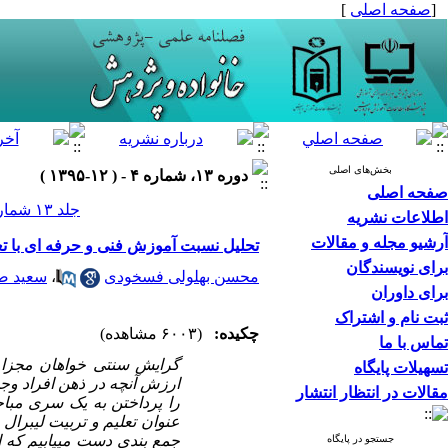
[
صفحه اصلی
]
بخش‌های اصلی
دوره ۱۳، شماره ۴ - ( ۱۲-۱۳۹۵ )
صفحه اصلی
جلد ۱۳ شماره ۴ صفحات ۹۶-۷۷
اطلاعات نشریه
آرشیو مجله و مقالات
تحلیل نسبت آموزش فنی و حرفه ای با تع
برای نویسندگان
محسن بهلولی فسخودی
،
سعید ض
برای داوران
ثبت نام و اشتراک
چکیده:
(۶۰۰۳ مشاهده)
تماس با ما
گرایش سنتی خواهان مجزا 
تسهیلات پایگاه
ارزش آنچه در ذهن افراد وج
مقالات در انتظار انتشار
را پرداختن به یک سری مباحث
عنوان تعلیم و تربیت لیبرال
جمع بندی دست می­یابیم که ا
جستجو در پایگاه