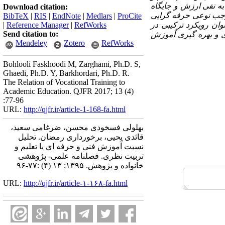
ه نفی ارزش و جایگاه
Download citation:
جب نوعی حرفه­ گرایی
BibTeX
|
RIS
|
EndNote
|
Medlars
|
ProCite
وان رویکرد ترکیبی در
RefWorks
|
Reference Manager
|
Send citation to:
 و بهره ­گیری آموزش
Mendeley
Zotero
RefWorks
Bohlooli Faskhoodi M, Zarghami, Ph.D. S,
Ghaedi, Ph.D. Y, Barkhordari, Ph.D. R.
The Relation of Vocational Training to
Academic Education. QJFR 2017; 13 (4)
:77-96
URL:
http://qjfr.ir/article-1-168-fa.html
بهلولی فسخودی محسن، ضرغامی سعید،
قائدی یحیی، برخورداری رمضان. تحلیل
نسبت آموزش فنی و حرفه ای با تعلیم و
تربیت نظری. فصلنامه علمی- پژوهشی
خانواده و پژوهش. ۱۳۹۵; ۱۳ (۴) :۷۷-۹۶
URL:
http://qjfr.ir/article-۱-۱۶۸-fa.html