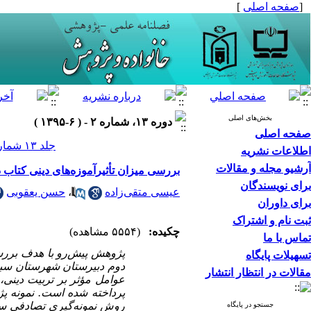
[
صفحه اصلی
]
بخش‌های اصلی
دوره ۱۳، شماره ۲ - ( ۶-۱۳۹۵ )
صفحه اصلی
جلد ۱۳ شماره ۲ صفحات ۶۶-۴۱
اطلاعات نشریه
آرشیو مجله و مقالات
بررسی میزان تأثیرآموزه‌های دینی کتاب دین و زندگی2(سال دوم دبیرستان) از نظر دانش‌آموزان(
برای نویسندگان
عیسی متقی‌زاده
،
حسن یعقوبی
برای داوران
ثبت نام و اشتراک
چکیده:
(۵۵۵۴ مشاهده)
تماس با ما
تسهیلات پایگاه
دوم دبیرستان شهرستان سبز
مقالات در انتظار انتشار
عوامل مؤثر بر تربیت دینی،
روش نمونه‌گیری تصادفی سا
جستجو در پایگاه