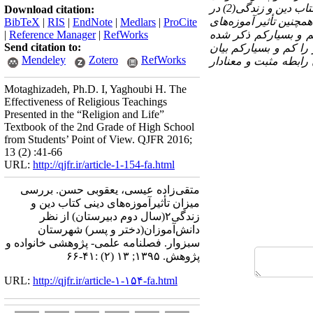
انتخاب شده است. با توجه به داده‌ها و تحلیل آنها نتایج زیر به دست آمده است: تأثیرآموزه‌های دینیِ کتاب دین و زندگی(2) در
Download citation:
 و بسیارکم ذکرشده است. همچنین تأثیر آموزه‌های
BibTeX
|
RIS
|
EndNote
|
Medlars
|
ProCite
 زندگی(2) در حوزه آموزش قرآن و مباحث مربوط 78% متوسط به بالا و22% کم و بسیارکم ذکر شده
RefWorks
|
Reference Manager
|
Send citation to:
دین و زندگی(2) را 2/80% متوسط به بالا و 8/19% این امر را کم و بسیارکم بیان
Mendeley
Zotero
RefWorks
دینی دانش‌آموزان رابطه مثبت و معنادار
Motaghizadeh, Ph.D. I, Yaghoubi H. The
Effectiveness of Religious Teachings
Presented in the “Religion and Life”
Textbook of the 2nd Grade of High School
from Students’ Point of View. QJFR 2016;
13 (2) :41-66
URL:
http://qjfr.ir/article-1-154-fa.html
متقی‌زاده عیسی، یعقوبی حسن. بررسی
میزان تأثیرآموزه‌های دینی کتاب دین و
زندگی۲(سال دوم دبیرستان) از نظر
دانش‌آموزان(دختر و پسر) شهرستان
سبزوار. فصلنامه علمی- پژوهشی خانواده و
پژوهش. ۱۳۹۵; ۱۳ (۲) :۴۱-۶۶
URL:
http://qjfr.ir/article-۱-۱۵۴-fa.html