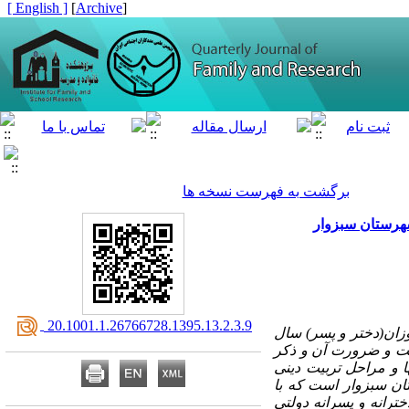
[ English ]
]
Archive
[
برگشت به فهرست نسخه ها
‎ 20.1001.1.26766728.1395.13.2.3.9
دینیِ کتاب دین و زندگی(2) از نظر دانش ­آموزان(دختر و پسر) سال
یت و ضرورت آن و ذکر
ا و مراحل تربیت دینی
رستان شهرستان سبزوار است که با
رانه و پسرانه دولتی