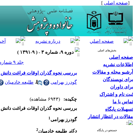
[
صفحه اصلی
]
بخش‌های اصلی
دوره ۹، شماره ۳ - ( ۹-۱۳۹۱ )
صفحه اصلی
جلد ۹ شماره ۳ صفحات ۱۱۹-۸۹
اطلاعات نشریه
آرشیو مجله و مقالات
بررسی نحوه گذران اوقات فراغت دانش آم
برای نویسندگان
گودرز بهرامی
،
طلیعه خادمیان
برای داوران
ثبت نام و اشتراک
چکیده:
(۶۹۴۳ مشاهده)
تماس با ما
بررسی
نحوه
گذران اوقات فراغت دانش آم
تسهیلات پایگاه
مقالات در انتظار انتشار
1
گودرز بهرامی
2
دکتر
‌
طلیعه خادمیان
جستجو در پایگاه