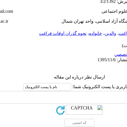
il.com
ac.ir
اغت
،
والدین
،
خانواده
،
نحوه گذران اوقات فراغت
خصصي
ارسال نظر درباره این مقاله
اربری یا پست الکترونیک شما: