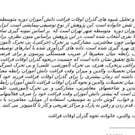
 تحلیل شیوه های گذران اوقات فراغت دانش آموزان دوره متوسطه 
 بر نقش خانواده است.
این پژوهش از نوع توصیفی-پیمایشی است.
ابزا
موزان دوره متوسطه شهر تهران است که بر اساس
نمونه گیری ساد
چند مرحله ای، یک نمونه 351 نفری انتخاب شده است. در این پژوهش براساس متون نظ
ایی چون معاشرتی، مشارکتی، پر تحرک (حرکتی)، بی
تحرک (آموز
 بهره گیری شده است. داده های گردآوری شده با آمارهای توصیفی
یف رابطه میان متغیرها از ضریب همبستگی پیرسون و برای فرضی
تایج تحقیق نشان داده است
که جنسیت درنحوه گذران اوقات فراغت تأ
غتی پرتحرک، هنری، بی تحرک (آموزشی، علمی) و بی تحرک (سرگرم
یان تحصیلات والدین و میزان
وقت فراغت دانش آموزان رابطه معنا
 داشته اند زمان بیشتری را برای گذران اوقات فراغت فرزند خود اخ
میان تحصیلات والدین و نحوه گذران اوقات فراغت دانش آموزان رابط
دین و شاخصهای معاشرتی، مشارکتی و بی تحرک (آموزشی، علمی) 
 آن است که بیشتر دانش آموزان وقت فراغت
خود را صرف فعالیتهایی 
 و خواب، گوش دادن به موسیقی، استفاده از موبایل، معاشرت با 
قدم زدن و رفتن به پارک و مراکز تفریحی و کار با کامپیوتر می کنند.
 والدین، خانواده، نحوه گذران اوقات فراغت
__________