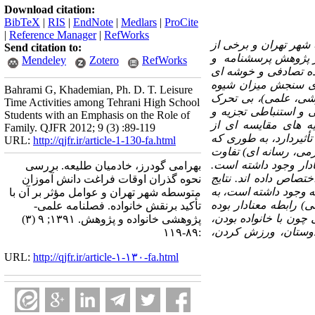
Download citation:
BibTeX
|
RIS
|
EndNote
|
Medlars
|
ProCite
|
Reference Manager
|
RefWorks
شهر تهران و برخی از
Send citation to:
ر پژوهش پرسشنامه و
Mendeley
Zotero
RefWorks
ه تصادفی و
خوشه ای
ری، برای سنجش میزان شیوه
Bahrami G, Khademian, Ph. D. T. Leisure
شی، علمی)، بی تحرک
Time Activities among Tehrani High School
 و استنباطی تجزیه و
Students with an Emphasis on the Role of
ه های مقایسه ای از
Family. QJFR 2012; 9 (3) :89-119
ثیردارد، به طوری که
URL:
http://qjfr.ir/article-1-130-fa.html
ی، رسانه ای) تفاوت
دار وجود داشته است.
بهرامی گودرز، خادمیان طلیعه. بررسی
تصاص داده اند. نتایج
نحوه گذران اوقات فراغت دانش آموزان
ه وجود داشته است، به
متوسطه شهر تهران و عوامل مؤثر بر آن با
رابطه معنادار بوده
تأکید برنقش خانواده. فصلنامه علمی-
چون با خانواده بودن،
پژوهشی خانواده و پژوهش. ۱۳۹۱; ۹ (۳)
دوستان، ورزش کردن،
:۸۹-۱۱۹
URL:
http://qjfr.ir/article-۱-۱۳۰-fa.html