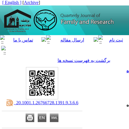
[ English ]
]
Archive
[
برگشت به فهرست نسخه ها
ه
‎ 20.1001.1.26766728.1391.9.3.6.6
ه