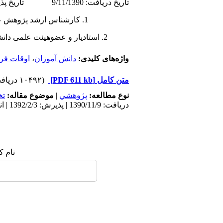
تاریخ دریافت: 9/11/1390 تاریخ پذیرش: 3/2/1392
1. کارشناس ارشد پژوهش علوم اجتماعی
2. استادیار و عضوهیئت علمی دانشگاه آزاد اسلامی، واحد تهران شمال
واژه‌های کلیدی:
دانش آموزان
،
اوقات فر
متن کامل
[PDF 611 kb]
(۱۰۴۹۲ دریافت)
نوع مطالعه:
پژوهشي
|
موضوع مقاله:
ت
دریافت: 1390/11/9 | پذیرش: 1392/2/3 | انتشار: 1395/11/6
نام ک