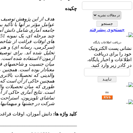
چکیده
هدف از این پژوهش توصیف و
عوامل مؤثر بر آنها با تأکید
جستجوی پیشرفته
جامعه آماری شامل دانش آ
های اوقات فراغت از شاخصه
دریافت اطلاعات پایگاه
(سرگرمی، رسانه ای) و هنری
نشانی پست الکترونیک
تحلیل شده اند. برای توص
خود را برای دریافت
آزمون
F
استفاده شده است. ن
اطلاعات و اخبار پایگاه،
میان جنسیت و شاخصهای فرا
در کادر زیر وارد کنید.
معنادار بوده است. همچنین م
والدینی که تحصیلات بالاتری
همچنین حاکی از آن است که 
طوری که میان تحصیلات وال
است. نتایج آماری حاکی از
rss
تماشای تلویزیون، استراحت
شرکت در جشنها و میهمانیها، 
کلید واژه ها:
دانش آموزان، اوقات فراغت،
_________________________________