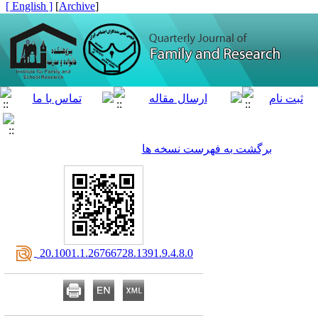
[ English ]
]
Archive
[
برگشت به فهرست نسخه ها
‎ 20.1001.1.26766728.1391.9.4.8.0