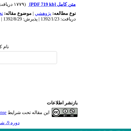
متن کامل
[PDF 719 kb]
(۱۷۷۹ دریافت)
نوع مطالعه:
پژوهشي
|
موضوع مقاله:
ت
دریافت: 1392/1/23 | پذیرش: 1392/8/29 | انتشار: 1395/11/5
نام ک
بازنشر اطلاعات
این مقاله تحت شرایط
ense
دوره 9، شماره 4 - ( 11-1391 )