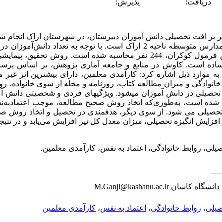
دریافت:
پذیرش:
 بر افت تحصیلی دانش‏ آموزان دبیرستان، در شهرستان اراک انجام 
(907 نفر)، حجم نمونه مقتضی بر اساس فرمول کوکران، 244 نفر محاسبه شده است. رو
ی ساده است. کاوش در منابع و جامعه آماری پژوهش، بر اساس پرس
ن به موارد ذیل اشاره کرد: کارآمدی معلمین، دارای بیشترین اثر غیر
انوادگی و میزان مطالعه کتاب، روزنامه و مجله از سوی خانواده، رو
 تحصیلی در دانش ­آموزان می­شود. ویژگی­های فردی و شخصیتی دانش­ آم
د شده است، به‌طوری‌که اتخاذ روش صحیح مطالعه، موجب اعتمادبه‌
 تحصیلی می­ شود. از سوی دیگر، هدفمندی در تحصیل و اتخاذ روش 
با افزایش انگیزه تحصیلی، میزان معدل کل نیز افزایش می‌یابد و در ن
یلی، روابط خانوادگی، اعتماد به نفس، کارآمدی معلمین
.
M.Ganji@kashanu.ac.ir
صیلی
،
روابط خانوادگی
،
اعتماد به نفس
،
کارآمدی معلمین