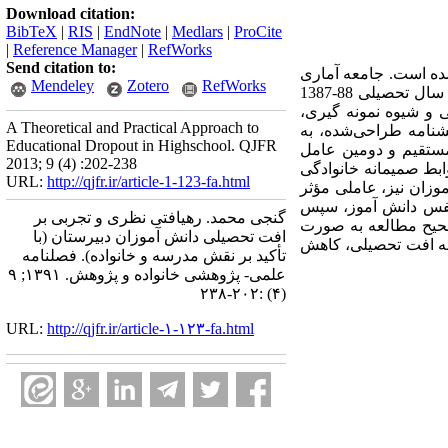
Download citation:
BibTeX
|
RIS
|
EndNote
|
Medlars
|
ProCite
|
Reference Manager
|
RefWorks
Send citation to:
شده است. جامعه آماری
Mendeley
Zotero
RefWorks
آن، کل دانش ­آموزان مردودی پایه اول مدارس متوسطه ناحیه 2 اراک است. با توجه به تعداد دانش‌آموزان در سال تحصیلی 88-1387
ش تحقیق، پیمایشی و شیوه نمونه ­گیری،
A Theoretical and Practical Approach to
شنامه طراحی‌شده، به
Educational Dropout in Highschool. QJFR
 مستقیم و دومین عامل
2013; 9 (4) :202-238
ابط صمیمانه خانوادگی
URL:
http://qjfr.ir/article-1-123-fa.html
وزان نیز، عاملی مؤثر
نفس دانش­ آموز، سپس
گنجی محمد. رهیافتی نظری و تجربی بر
صحیح مطالعه به صورت
افت تحصیلی دانش ‌آموزان دبیرستان (با
تیجه افت تحصیلی، کاهش
تأکید بر نقش مدرسه و خانواده). فصلنامه
علمی- پژوهشی خانواده و پژوهش. ۱۳۹۱; ۹
(۴) :۲۰۲-۲۳۸
URL:
http://qjfr.ir/article-۱-۱۲۳-fa.html