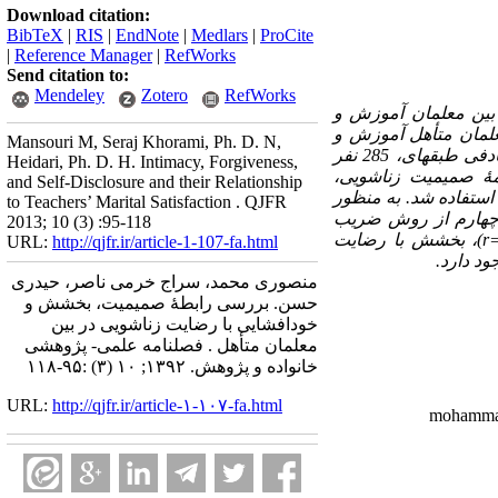
Download citation:
BibTeX
|
RIS
|
EndNote
|
Medlars
|
ProCite
|
Reference Manager
|
RefWorks
Send citation to:
Mendeley
Zotero
RefWorks
بین معلمان آموزش و
لمان متأهل آموزش و
Mansouri M, Seraj Khorami, Ph. D. N,
پرورش شاوور، در سال 92، به تعداد 1100 نفر بوده است که با استفاده از روش نمونه­گیری تصادفی طبقه­ای، 285 نفر
Heidari, Ph. D. H. Intimacy, Forgiveness,
مۀ صمیمیت زناشویی،
and Self-Disclosure and their Relationship
تفاده شد. به منظور
to Teachers’ Marital Satisfaction . QJFR
 چهارم از روش ضریب
2013; 10 (3) :95-118
r
)، بخشش با رضایت
URL:
http://qjfr.ir/article-1-107-fa.html
د دارد.
منصوری محمد، سراج خرمی ناصر، حیدری
حسن. بررسی رابطۀ صمیمیت، بخشش و
خودافشایی با رضایت زناشویی در بین
معلمان متأهل . فصلنامه علمی- پژوهشی
خانواده و پژوهش. ۱۳۹۲; ۱۰ (۳) :۹۵-۱۱۸
URL:
http://qjfr.ir/article-۱-۱۰۷-fa.html
mohamma