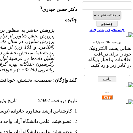
3
دکتر حسن حیدری
چکیده
جستجوی پیشرفته
پژوهش حاضر به منظور بر
پرورش بخش شاوور از توا
دریافت اطلاعات پایگاه
(184مرد و 101 زن) از میان آنها برای نمونه انتخاب شدند.
نشانی پست الکترونیک
پرسشنامۀ سنجش بخشش در خا
خود را برای دریافت
تحلیل داده‌ها در فرضیۀ 
اطلاعات و اخبار پایگاه،
رگرسیون چندگانه بهره گرفته
در کادر زیر وارد کنید.
زناشویی (322/0
r =
) و خودافشا
کلید واژگان:
صمیمیت، بخشش، خودافشای
_________________________________
rss
تاریخ دریافت: 5/9/92 تاریخ پذیرش: 29/4/93
1. کارشناس ارشد مشاوره خانواده (نویسنده مسئول)
2. عضو هیئت علمی دانشگاه آزاد، واحد دزفول
3. عضو هیئت علمی دانشگاه آزاد، واحد علوم تحقیقات خمین