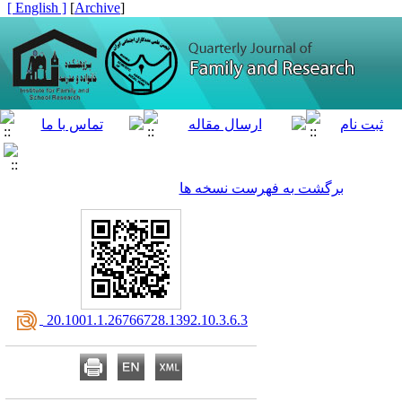
[ English ]
]
Archive
[
برگشت به فهرست نسخه ها
‎ 20.1001.1.26766728.1392.10.3.6.3