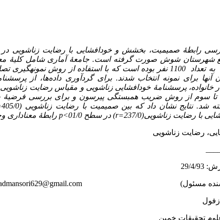
رسی رابطۀ صمیمیت،
بخشش و
خودافشایی با رضایت زناشویی در 
بع شهرستان شوش صورت گرفته است.
جامعۀ آماری شامل کلیۀ مع
برای گردآوری داده‌ها، از پرسشنا
نواده، پرسشنامۀ خودافشایی زناشویی و مقیاس رضایت زناشویی اس
اول تا سوم از روش ضریب همبستگی پیرسون و برای بررسی فرضیۀ
 شد. نتایج نشان داد که بین صمیمیت با رضایت زناشویی (405/0
=
یی با رضایت زناشویی(237/0
r=
) در سطح 01/0>
p
رابطۀ معناداری وجو
ی، رضایت زناشویی
___
dmansori629@gmail.com