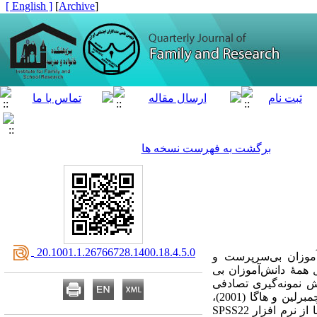
[ English ]
]
Archive
[
برگشت به فهرست نسخه ها
‎ 20.1001.1.26766728.1400.18.4.5.0
موزان بی­‌سرپرست و
 دانش‌­آموزان بی­‌
­‌شدند. با روش نمونه­‌گیری تصادفی
خوشه‌­ای چندمرحله‌­ای 154 نفر از این جامعه انتخاب شدند. برای گردآوری داده­‌ها از مقیاسهای پذیرش خود چمبرلین و هاگا (2001)،
سبکهای تصمیم‌­گیری اسکات و بروس (1995) و امید به زندگی اسنایدر و همکاران (1991) و برای تحلیل داده‌­ها از نرم افزار SPSS22