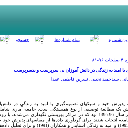
 با امید به زندگی در دانش آموزان بی سرپرست و بدسرپرست
انی
،
سیدحمید نجیبی
،
نسرین فاطمی عقدا
ذیرش خود و سبکهای تصمیم­‌گیری با امید به زندگی در دانش­‌آ
یک مطالعۀ توصیفی از نوع همبستگی است. جامعه آماری شامل همۀ
سرپرست و بدسرپرست شهر کرمان در سال 96-1395 بود که در مراکز بهزیستی نگهداری می