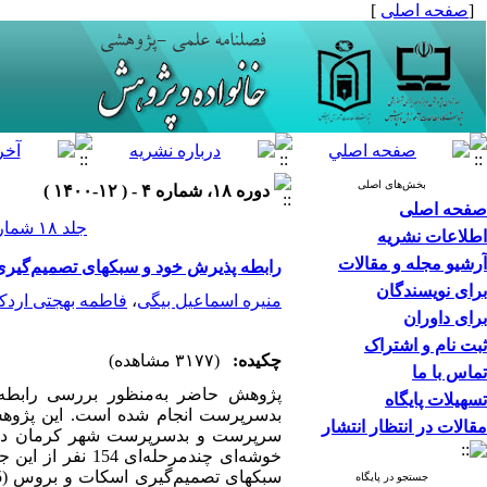
[
صفحه اصلی
]
بخش‌های اصلی
دوره ۱۸، شماره ۴ - ( ۱۲-۱۴۰۰ )
صفحه اصلی
جلد ۱۸ شماره ۴ صفحات ۹۶-۸۱
اطلاعات نشریه
آرشیو مجله و مقالات
رابطه پذیرش خود و سبکهای تصمیم‌گیری
برای نویسندگان
منیره اسماعیل بیگی
،
فاطمه بهجتی اردک
برای داوران
ثبت نام و اشتراک
چکیده:
(۳۱۷۷ مشاهده)
تماس با ما
پژوهش حاضر به­‌منظور بررسی رابطه پ
تسهیلات پایگاه
بدسرپرست انجام شده است. این پژوهش 
مقالات در انتظار انتشار
جستجو در پایگاه