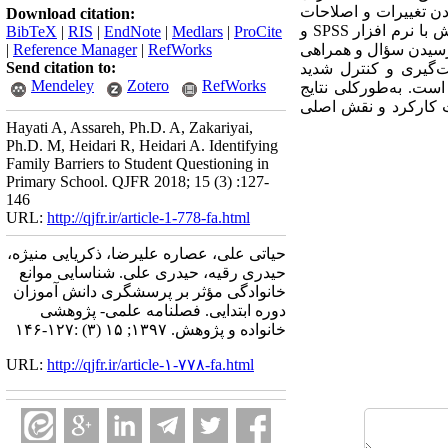
ادن تغییرات و اصلاحات
Download citation:
پیشنهادی، روایی ابزار مذکور تأیید شد و پایایی آن نیز با روش آلفای کرونباخ 79/0 به دست آمد. داده­‌های پژوهش با نرم افزار SPSS و
BibTeX
|
RIS
|
EndNote
|
Medlars
|
ProCite
پرسیدن سؤال و همراهی
RefWorks
|
Reference Manager
|
Send citation to:
19درصد، در اولویت اول و «سخت­‌گیری و کنترل شدید
Mendeley
Zotero
RefWorks
 آخر قرار گرفته است. به­‌طورکلی نتایج
ت کارکرد و نقش اصلی
Hayati A, Assareh, Ph.D. A, Zakariyai,
Ph.D. M, Heidari R, Heidari A. Identifying
Family Barriers to Student Questioning in
Primary School. QJFR 2018; 15 (3) :127-
146
URL:
http://qjfr.ir/article-1-778-fa.html
حیاتی علی، عصاره علیرضا، ذکریایی منیژه،
حیدری رقیه، حیدری علی. شناسایی موانع
خانوادگی مؤثر بر پرسشگری دانش آموزان
دوره ابتدایی. فصلنامه علمی- پژوهشی
خانواده و پژوهش. ۱۳۹۷; ۱۵ (۳) :۱۲۷-۱۴۶
URL:
http://qjfr.ir/article-۱-۷۷۸-fa.html