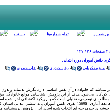
ری دانش آموزان دوره ابتدایی
،
منیژه ذکریایی
،
رقیه حیدری
،
علی حیدری
می­باشد که خانواده در آن نقش اساسی دارد. نگرش بدبینانه و بدون
ان می­‌شود. هدف از این پژوهش، شناسایی موانع خانوادگی مؤثر
 مطالعه­‌ای توصیفی- تحلیلی است که با رویکرد اکتشافی اجرا شده است
ها، نمونه‌ای به حجم 427 نفر از میان جامعه آماری 15696 نفری دانش آموزان پایه ششم
خوشه‌ای چندمرحله ای انتخاب شده است. ابزار پژوهش پرسشنامه مح