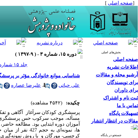
[
صفحه اصلی
]
بخش‌های اصلی
دوره ۱۵، شماره ۳ - ( ۹-۱۳۹۷ )
صفحه اصلی
جلد ۱۵ شماره ۳ صفحات ۱۴۶-۱۲۷
اطلاعات نشریه
آرشیو مجله و مقالات
شناسایی موانع خانوادگی مؤثر بر پرسشگ
برای نویسندگان
علی حیاتی
،
علیرضا عصاره
برای داوران
ثبت نام و اشتراک
چکیده:
(۴۵۴۲ مشاهده)
تماس با ما
پرسشگری کودکان سرآغاز آگاهی و تفکر 
تسهیلات پایگاه
مسأله، موجب سرکوب حس پرسشگری کودک
مقالات در انتظار انتشار
آموزان دوره ابتدایی بود. مطالعه حاضر،
کرجسی- مورگان و با روش نمونه­‌گیری 
جستجو در پایگاه