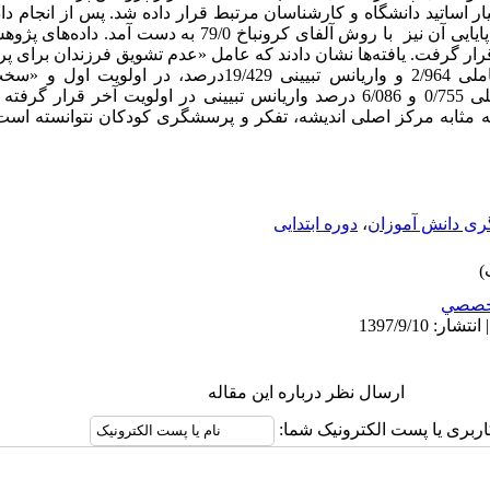
یار اساتید دانشگاه و کارشناسان مرتبط قرار داده شد. پس از انجام د
ار گرفت. یافته­‌ها نشان دادند که عامل «عدم تشویق فرزندان برای 
نکردن آنان در مسائل علمی» با بار عاملی 2/964 و واریانس تبیینی /429
فعالیتهای فرزندان در منزل» با بار عاملی 0/755 و 6/086 درصد واریانس تبیینی در اولویت
به مثابه مرکز اصلی اندیشه، تفکر و پرسشگری کودکان نتوانسته اس
ی دانش آموزان
،
دوره ابتدایی
خصصي
ارسال نظر درباره این مقاله
اربری یا پست الکترونیک شما: