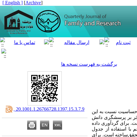
[ English ]
]
Archive
[
برگشت به فهرست نسخه ها
‎ 20.1001.1.26766728.1397.15.3.7.9
 حساسیت نسبت به این
 بر پرسشگری دانش­‌
. برای گردآوری داده­‌
 ابتدایی استان قم با استفاده از جدول
قق­‌ساخته است. برای