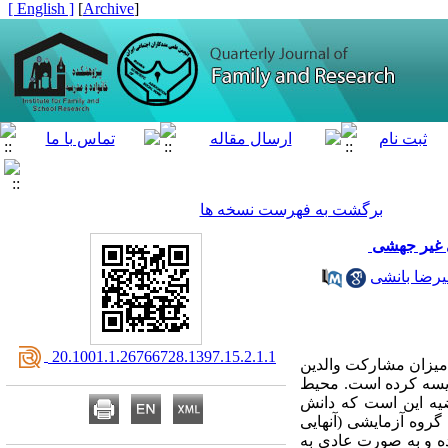
[ English ]
]
Archive
[
برگشت به فهرست نسخه ها
ی غیر جهشی
یرضا بانشی
‎ 20.1001.1.26766728.1397.15.2.1.1
 میزان مشارکت والدین
قایسه کرده است. محیط
یه این است که دانش
گروه آزمایشی (آنهایی
ده و به صورت عادی به