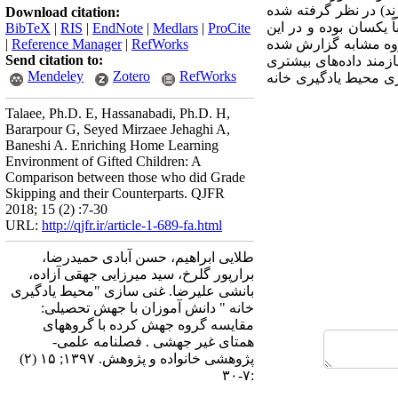
ند) در نظر گرفته شده
Download citation:
 یکسان بوده و در این
BibTeX
|
RIS
|
EndNote
|
Medlars
|
ProCite
روه مشابه گزارش شده
RefWorks
|
Reference Manager
|
Send citation to:
زمند داده­‌های بیشتری
Mendeley
Zotero
RefWorks
زی محیط یادگیری خانه
Talaee, Ph.D. E, Hassanabadi, Ph.D. H,
Bararpour G, Seyed Mirzaee Jehaghi A,
Baneshi A. Enriching Home Learning
Environment of Gifted Children: A
Comparison between those who did Grade
Skipping and their Counterparts. QJFR
2018; 15 (2) :7-30
URL:
http://qjfr.ir/article-1-689-fa.html
طلایی ابراهیم، حسن آبادی حمیدرضا،
برارپور گلرخ، سید میرزایی جهقی آزاده،
بانشی علیرضا. غنی سازی "محیط یادگیری
خانه " دانش آموزان با جهش تحصیلی:
مقایسه گروه جهش کرده با گروههای
همتای غیر جهشی . فصلنامه علمی-
پژوهشی خانواده و پژوهش. ۱۳۹۷; ۱۵ (۲)
:۷-۳۰