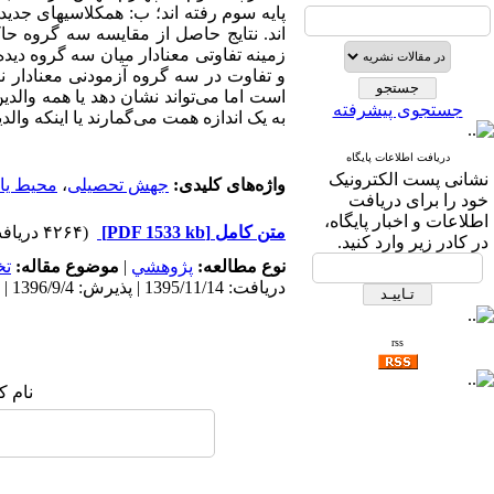
پایه سوم رفته اند؛ ب: همکلاسیهای جدید
اند. نتایج حاصل از مقایسه سه گروه حا
زمینه تفاوتی معنادار میان سه گروه د
و تفاوت در سه گروه آزمودنی معنادار نبو
است اما می‌­تواند نشان دهد یا همه وال
جستجوی پیشرفته
به یک اندازه همت می‌گمارند یا اینکه والد
دریافت اطلاعات پایگاه
نشانی پست الکترونیک
واژه‌های کلیدی:
جهش تحصیلی
،
محیط یاد
خود را برای دریافت
اطلاعات و اخبار پایگاه،
متن کامل
[PDF 1533 kb]
(۴۲۶۴ دریافت)
در کادر زیر وارد کنید.
نوع مطالعه:
پژوهشي
|
موضوع مقاله:
ت
دریافت: 1395/11/14 | پذیرش: 1396/9/4 | انتشار: 1397/6/24
rss
نام ک