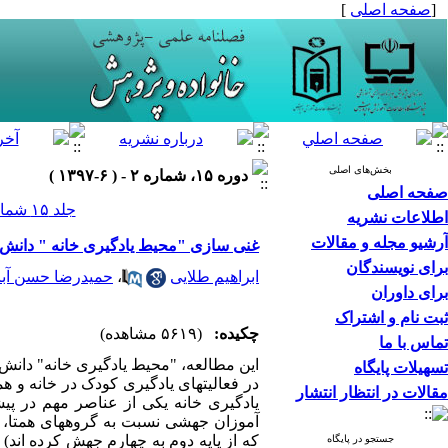
[
صفحه اصلی
]
بخش‌های اصلی
دوره ۱۵، شماره ۲ - ( ۶-۱۳۹۷ )
صفحه اصلی
جلد ۱۵ شماره ۲ صفحات ۳۰-۷
اطلاعات نشریه
آرشیو مجله و مقالات
غنی سازی "محیط یادگیری خانه " دانش
برای نویسندگان
ابراهیم طلایی
،
حمیدرضا حسن آبا
برای داوران
ثبت نام و اشتراک
چکیده:
(۵۶۱۹ مشاهده)
تماس با ما
این مطالعه، "محیط یادگیری خانه" دانش‌
تسهیلات پایگاه
در فعالیتهای یادگیری کودک در خانه و 
مقالات در انتظار انتشار
یادگیری خانه یکی از عناصر مهم در 
آموزان جهشی نسبت به گروههای همتا، دار
که از پایه دوم به چهارم جهش کرده اند
جستجو در پایگاه