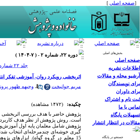
[
صفحه اصلی
]
بخش‌های اصلی
دوره ۲۲، شماره ۲ - ( ۷-۱۴۰۴ )
صفحه اصلی
جلد ۲۲ شماره ۲ صفحات ۱۴۰-۱۲۳
اطلاعات نشریه
آرشیو مجله و مقالات
اثربخشی رویکرد روان- آموزشی تفکر انت
برای نویسندگان
مریم جوانبخت
،
وجیهه ظهور پرون
برای داوران
ثبت نام و اشتراک
چکیده:
(۱۴۷۲ مشاهده)
تماس با ما
پژوهش حاضر با هدف بررسی اثربخشی روی
تسهیلات پایگاه
است. روش پژوهش از نظر هدف کاربردی و ط
مقالات در انتظار انتشار
جستجو در پایگاه