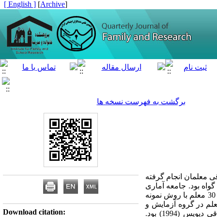
[ English ]
]
Archive
[
برگشت به فهرست نسخه ها
 معلمان انجام گرفته
واه بود. جامعه آماری
پژوهش شامل معلمان پایه اول آموزش‌وپرورش شهر مشهد در سال تحصیلی 1401-1400 بودند. در این پژوهش، 30 معلم با روش نمونه­‌
ی چندمرحله‌ای انتخاب شدند و با گمارش تصادفی در گروههای آزمایش و گواه قرار گرفتند(15 معلم در گروه آزمایش و
Download citation:
15 معلم در گروه گواه). ابزارهای پژوهش شامل پرسشنامه‌های افکار اضطرابی ولز (1995) و قضاوت اخلاقی دیویس (1994) بود.