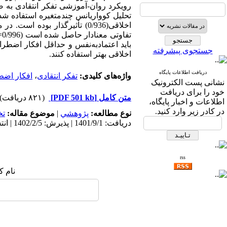
اخلاقی(0/936) تأثیرگذار بود
باید اعتمادبه‌­نفس و حداقل افکار اضطر
جستجوی پیشرفته
اخلاقی بهتر استفاده کنند.
دریافت اطلاعات پایگاه
واژه‌های کلیدی:
تفکر انتقادی
،
افکار اضط
نشانی پست الکترونیک
خود را برای دریافت
متن کامل
[PDF 501 kb]
(۸۲۱ دریافت)
اطلاعات و اخبار پایگاه،
در کادر زیر وارد کنید.
نوع مطالعه:
پژوهشي
|
موضوع مقاله:
ت
دریافت: 1401/9/1 | پذیرش: 1402/2/5 | انتشار: 1404/7/17
rss
نام ک