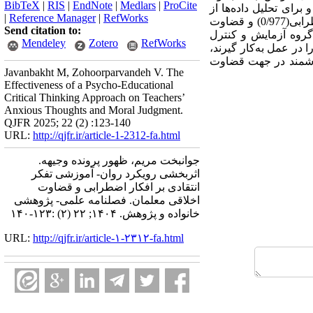
BibTeX
|
RIS
|
EndNote
|
Medlars
|
ProCite
در گروه آزمایش برگزار و برای تحلیل داده‌ها از
|
Reference Manager
|
RefWorks
تحلیل کوواریانس چندمتغیره استفاده شد. نتایج نشان داد که رویکرد روان-آموزشی تفکر انتقادی بر افکار اضطرابی(0/977) و قضاوت
Send citation to:
دو گروه آزمایش و کنترل
Mendeley
Zotero
RefWorks
ند تفکر انتقادی را در عمل به­‌کار گیرند،
 ارزشمند در جهت قضاوت
Javanbakht M, Zohoorparvandeh V. The
Effectiveness of a Psycho-Educational
Critical Thinking Approach on Teachers’
Anxious Thoughts and Moral Judgment.
QJFR 2025; 22 (2) :123-140
URL:
http://qjfr.ir/article-1-2312-fa.html
جوانبخت مریم، ظهور پرونده وجیهه.
اثربخشی رویکرد روان- آموزشی تفکر
انتقادی بر افکار اضطرابی و قضاوت
اخلاقی معلمان. فصلنامه علمی- پژوهشی
خانواده و پژوهش. ۱۴۰۴; ۲۲ (۲) :۱۲۳-۱۴۰
URL:
http://qjfr.ir/article-۱-۲۳۱۲-fa.html