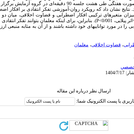
رویکرد روان-آموزشی تفکر انتقادی به صورت هفتگی طی هشت جلسه 90 دقیقه‌ای 
ه است. در میزان متغیرهای ترکیبی افکار اضطرابی و قضاوت اخلاقی، میان 
تفاوتی معنادار حاصل شده است (0/996=اثر پیلایی، 0/001>P). بنابراین، برای اینکه معلمان بتوان
ابی را در مورد تواناییهای خود داشته باشند و از آن به مثابه منبعی
رابی
،
قضاوت اخلاقی
،
معلمان
خصصي
ارسال نظر درباره این مقاله
اربری یا پست الکترونیک شما: