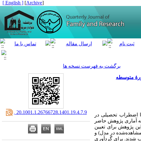
[ English ]
]
Archive
[
برگشت به فهرست نسخه ها
ورۀ متوسطه
‎ 20.1001.1.26766728.1401.19.4.7.9
ا اضطراب تحصیلی در
عه آماری پژوهش حاضر
م­‌شهر در سال تحصیلی 99-1398 تشکیل دادند. در این پژوهش برای تعیین
غیرهای مشاهده‌­شده و تخصیص ضریب 20 برای هر متغیر مشاهده‌­شده (11 متغیر مشاهده‌­شده در مدل) و
حله‌­ای انتخاب شدند. برای گرد‌آوری