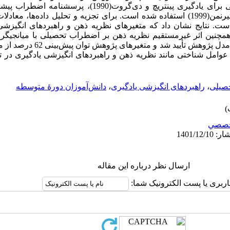
داده‌­ها از پرسشنامه راهبردهای انگیزشی برای یادگیری پینتریچ و دی
هابر(1960) و ﭘﺮﺳﺸﻨﺎﻣﻪ نظریه ذهن استیرنمن(1999) استفاده شده است. برای تجزیه و تحلیل داده­
کارگرفته شده است. نتایج نشان داد که متغیرهای نظریه ذهن و راهبردهای ان
. همچنین اثر غیرمستقیم نظریه ذهن بر اضطراب تحصیلی با میانجیگر
یادگیری مورد تأیید واقع شد. به­‌طور کل
عوامل شناختی مانند نظریه ذهن و راهبردهای انگیزشی یادگیری در 
صیلی
،
راهبردهای انگیزشی یادگیری
،
دانش‌آموزان دورۀ متوسطه
صصي
ارسال نظر درباره این مقاله
اربری یا پست الکترونیک شما: