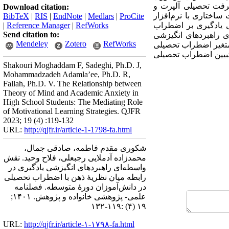
­‌گروت(1990)، پرسشنامه اضطراب پیشرفت تحصیلی آلپرت و
Download citation:
‌ها، معادلات ساختاری با نرم‌­افزار
BibTeX
|
RIS
|
EndNote
|
Medlars
|
ProCite
گیزشی یادگیری بر اضطراب
RefWorks
|
Reference Manager
|
Send citation to:
ی راهبردهای انگیزشی
Mendeley
Zotero
RefWorks
ی مدل پژوهش تأیید شد و متغیرهای پژوهش توان پیش­‌بینی 62 درصد از متغیر اضطراب تحصیلی
تبیین اضطراب تحصیلی
Shakouri Moghaddam F, Sadeghi, Ph.D. J,
Mohammadzadeh Adamla’ee, Ph.D. R,
Fallah, Ph.D. V. The Relationship between
Theory of Mind and Academic Anxiety in
High School Students: The Mediating Role
of Motivational Learning Strategies. QJFR
2023; 19 (4) :119-132
URL:
http://qjfr.ir/article-1-1798-fa.html
شکوری مقدم فاطمه، صادقی جمال،
محمدزاده آدملایی رجبعلی، فلاح وحید. نقش
واسطه‌ای راهبردهای انگیزشی یادگیری در
رابطه میان نظریۀ ذهن با اضطراب تحصیلی
در دانش‌آموزان دورۀ متوسطه. فصلنامه
علمی- پژوهشی خانواده و پژوهش. ۱۴۰۱;
۱۹ (۴) :۱۱۹-۱۳۲
URL:
http://qjfr.ir/article-۱-۱۷۹۸-fa.html