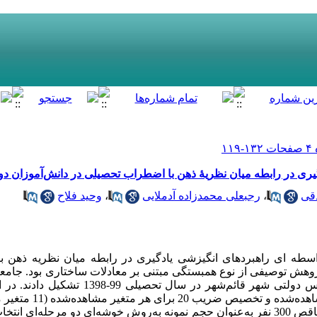
یری در رابطه میان نظریۀ ذهن با اضطراب تحصیلی در دانش‌آموزان د
قی
،
رجبعلی محمدزاده آدملایی
،
وحید فلاح
 ای راهبردهای انگیزشی یادگیری در رابطه میان نظریه ذهن ب
وهش توصیفی از نوع همبستگی مبتنی بر معادلات ساختاری بود. جام
را همۀ دانش‌­آموزان دختر پایۀ نهم مدارس دولتی شهر قائ
حجم نمونه با توجه به تعداد مت
با احتساب احتمال وجود پرسشنامه­‌های ناقص 300 نفر به­‌عنوان حجم نمونه به­‌روش خوشه‌­ای دو مر