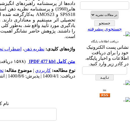
SPSS18 و AMOS23 به‌­
تحصیلی اثر مستقیم و معنا‌داری دارند
جستجوی پیشرفته
را داشتند. پژوهش حاضر نشانگر اهمیت 
است.
دریافت اطلاعات پایگاه
نشانی پست الکترونیک
واژه‌های کلیدی:
نظریه ذهن
،
اضطراب تح
خود را برای دریافت
اطلاعات و اخبار پایگاه،
متن کامل
[PDF 477 kb]
(۱۵۷۸ دریافت)
در کادر زیر وارد کنید.
نوع مطالعه:
كاربردي
|
موضوع مقاله:
تخ
دریافت: 1400/4/1 | پذیرش: 1400/8/6 | انتشار: 1401/12/10
rss
نام ک