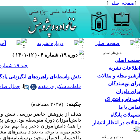
[
صفحه اصلی
]
بخش‌های اصلی
دوره ۱۹، شماره ۴ - ( ۱۲-۱۴۰۱ )
صفحه اصلی
جلد ۱۹ شماره ۴ صفحات ۱۳۲-۱۱۹
اطلاعات نشریه
آرشیو مجله و مقالات
نقش واسطه‌ای راهبردهای انگیزشی یادگ
برای نویسندگان
فاطمه شکوری مقدم
،
جمال صاد
برای داوران
ثبت نام و اشتراک
چکیده:
(۲۶۴۸ مشاهده)
تماس با ما
هدف از پژوهش حاضر بررسی نقش واسطه
تسهیلات پایگاه
دانش‌آموزان دورۀ متوسطه بود. روش پژ
مقالات در انتظار انتشار
جستجو در پایگاه