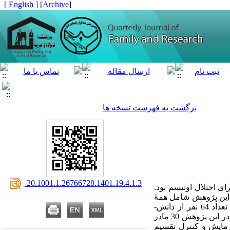
[ English ]
]
Archive
[
برگشت به فهرست نسخه ها
‎ 20.1001.1.26766728.1401.19.4.1.3
ی اختلال اوتیسم بود.
ی این پژوهش شامل همۀ
مادران دانش‌آموزان دختر و پسر دارای اختلال طیف اوتیسم شهر کرمانشاه در سال تحصیلی 98 -1397 بود. تعداد 64 نفر از دانش‌­
آموزان دارای اختلال طیف اوتیسم در مدرسه استثنایی بشارت ویژه این دانش‌­آموزان مشغول به تحصیل بودند. در این پژوهش 30 مادر
وش نمونه‌گیری هدفمند انتخاب‌ و با انتساب تصادفی به دو گروه 15 نفری آزمایش و کنترل تقسیم