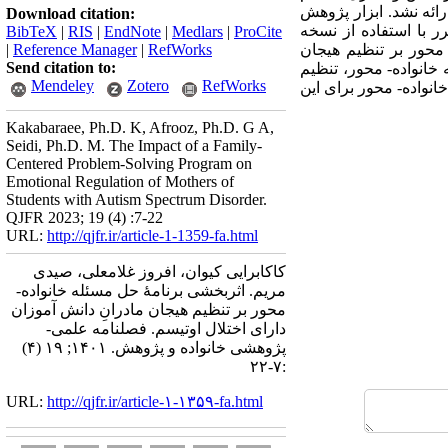
ائه نشد. ابزار پژوهش
Download citation:
تحلیل مکرر با استفاده از نسخه
BibTeX
|
RIS
|
EndNote
|
Medlars
|
ProCite
نواده- محور بر تنظیم هیجان
RefWorks
|
Reference Manager
|
Send citation to:
یری همچنان ماندگار بود (0/01>P). برنامه حل مسئله خانواده- محور، تنظیم
Mendeley
Zotero
RefWorks
انواده- محور برای این
Kakabaraee, Ph.D. K, Afrooz, Ph.D. G A,
Seidi, Ph.D. M. The Impact of a Family-
Centered Problem-Solving Program on
Emotional Regulation of Mothers of
Students with Autism Spectrum Disorder.
QJFR 2023; 19 (4) :7-22
URL:
http://qjfr.ir/article-1-1359-fa.html
کاکابرایی کیوان، افروز غلامعلی، صیدی
مریم. اثربخشی برنامۀ حل مسئله خانواده-
محور بر تنظیم هیجان مادرانِ دانش آموزان
دارای اختلال اوتیسم. فصلنامه علمی-
پژوهشی خانواده و پژوهش. ۱۴۰۱; ۱۹ (۴)
:۷-۲۲
URL:
http://qjfr.ir/article-۱-۱۳۵۹-fa.html