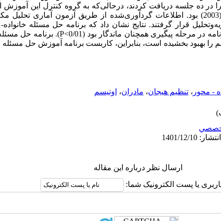
 در ده جلسه دریافت کردند، درحالی‌که به گروه کنترل این آموزش ار
پرسشنامه تنظیم هیجان گراس و جان (2003) بود. اطلاعات گردآوری‌شده از طریق آزمون آماری 
رم‌افزار SPSS مورد تجزیه‌وتحلیل قرار گرفتند. نتایج نشان داد که برنامه حل مسئله خا
آزمودنیها تأثیر معنادار داشت و اثر این برنامه در مرحله پیگ
سم را بهبود بخشیده است، بنابراین، کاربست برنامه آموزش حل مسئله خ
ه - محور
،
تنظیم هیجان
،
مادران
،
اوتیسم
خصصي
ارسال نظر درباره این مقاله
اربری یا پست الکترونیک شما: