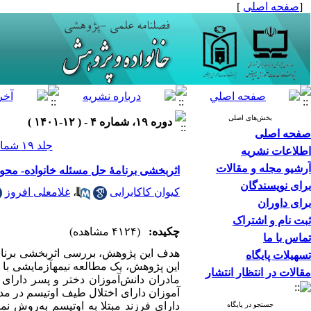
[
صفحه اصلی
]
بخش‌های اصلی
دوره ۱۹، شماره ۴ - ( ۱۲-۱۴۰۱ )
صفحه اصلی
جلد ۱۹ شماره ۴ صفحات ۲۲-۷
اطلاعات نشریه
آرشیو مجله و مقالات
اثربخشی برنامۀ حل مسئله خانواده- محور 
برای نویسندگان
کیوان کاکابرایی
،
غلامعلی افروز
برای داوران
ثبت نام و اشتراک
چکیده:
(۴۱۲۴ مشاهده)
تماس با ما
هدف این پژوهش، بررسی اثربخشی برنامه ح
تسهیلات پایگاه
این پژوهش، یک مطالعه نیمه­آزمایشی با
مقالات در انتظار انتشار
جستجو در پایگاه