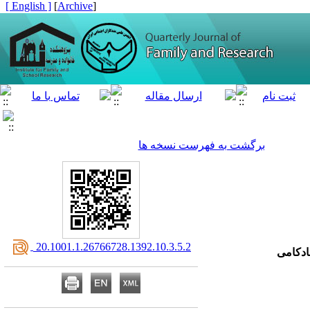
[ English ]
]
Archive
[
برگشت به فهرست نسخه ها
‎ 20.1001.1.26766728.1392.10.3.5.2
شادکامی