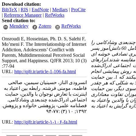
Download citation:
BibTeX
|
RIS
|
EndNote
|
Medlars
|
ProCite
|
Reference Manager
|
RefWorks
Send citation to:
Mendeley
Zotero
RefWorks
Onsroudi E, Hosseinian, Ph. D. S, Salehi F,
چند‌بعدی وشادکامی را
Mo’meni F. The Interrelationship of Internet
در پسران مقطع سوم راهنمایی سال تحصیلی93-1392شهر تهران بررسی کرده است.آزمودنی ها شامل 60 دانش‌آموز پسر
Addiction, Adolescents’ Conflict with
 گیری تصادفی خوشه ­ای
Parents, Multidimensional Perceived Social
خاب شدند. 30 نفر اعتیاد به اینترنت با معدل بین 15 تا 17 و 30 نفر سالم با معدل بین 15 تا 17 مقایسه شدند.ابزارهای
Support, and Happiness. QJFR 2013; 10 (3)
 پرسشنامه حمایت اجتماعی ادراک‌شده
:77-94
ه روش پیمایشی انجام
URL:
http://qjfr.ir/article-1-106-fa.html
برای تجزیه و تحلیل داده­ ها استفاده شد.نتایج بیان می­کنند که 1. بین حمایت
انسرودی الناز، حسینیان سیمین، صالحی
؛ به شکلی که هر چقدر
فاطمه، مومنی فرشته. رابطه بین اعتیاد به
ز سوی دیگر، بین حمایت
اینترنت با تعارض نوجوان با والدین، حمایت
موزان تفاوت معناداری
اجتماعی ادراک‌شده چند‌بعدی وشادکامی.
وت معناداری مشاهده نشد.3. بین تعارض نوجوان با والدین واعتیاد به
فصلنامه علمی- پژوهشی خانواده و پژوهش.
زه گرایش به اعتیاد به
۱۳۹۲; ۱۰ (۳) :۷۷-۹۴
URL:
http://qjfr.ir/article-۱-۱۰۶-fa.html