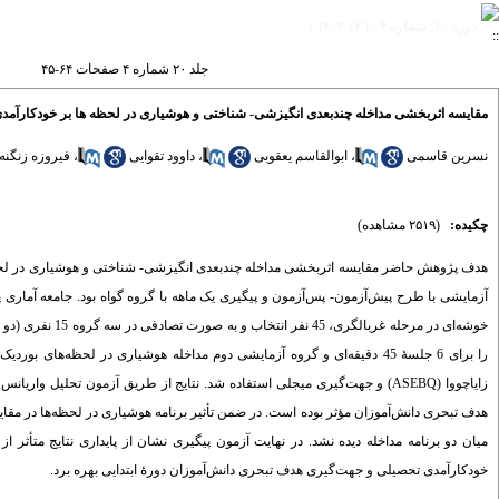
دوره ۲۰، شماره ۴ - ( ۱۲-۱۴۰۲ )
جلد ۲۰ شماره ۴ صفحات ۶۴-۴۵
مقایسه اثربخشی مداخله چندبعدی انگیزشی- شناختی و هوشیاری در لحظه ها بر خودکارآمد
نسرین قاسمی
،
ابوالقاسم یعقوبی
،
داوود تقوایی
،
فیروزه زنگنه
چکیده:
(۲۵۱۹ مشاهده)
زایاچووا (ASEBQ) و جهت­‌گیری میجلی استفاده شد. نتایج از طریق آزمون تحلیل و
هدف تبحری دانش‌­آموزان مؤثر بوده است. در ضمن تأثیر برنامه هوشیاری در لحظه‌­ها در مق
میان دو برنامه مداخله دیده نشد. در نهایت آزمون پیگیری نشان از پایداری نتایج متأثر ا
خودکارآمدی تحصیلی و جهت­‌گیری هدف تبحری دانش‌آموزان دورۀ ابتدایی بهره برد.