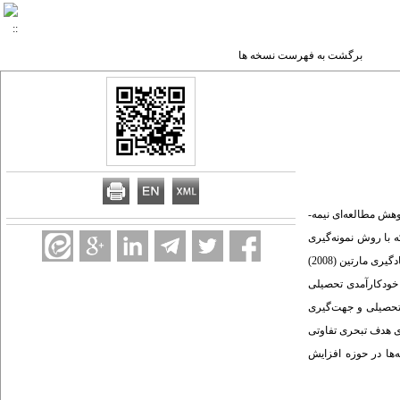
برگشت به فهرست نسخه ها
هدف پژوهش حاضر مقایسه اثربخشی مداخله چندبعدی انگیزشی- شناختی و هوشیاری در لحظه‌­ها بر خودکارآمدی تحصیلی و جهت­‌گیری هدف تبحری دانش‌­آموزان دختر ابتدایی بود. این پژوهش مطالعه‌­­ای نیمه‌­
 پیگیری یک ماهه با گروه­ گواه بود. جامعه آماری پژوهش شامل همۀ دانش‌­آموزان دختر ابتدایی شهر نهاوند در سال تحصیلی 1400-1399 بود که با روش نمونه‌­گیری
خوشه‌­ای در مرحله غربالگری، 45 نفر انتخاب و به صورت تصادفی در سه گروه 15 نفری (دو گروه آزمایشی و گواه) جایگزین شدند. گروه آزمایشی اول مداخله راهبردهای انگیزشی برای یادگیری مارتین (2008)
ی داده‌­ها از پرسشنامه­‌های خودکارآمدی تحصیلی
دی تحصیلی و جهت­‌گیری
ری هدف تبحری تفاوتی
‌­ها در حوزه افزایش