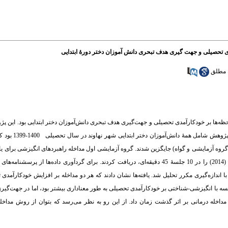
ی تحصیلی و جهت گیری هدف تبحری دانش آموزان دختر دورۀ ابتدایی
 مطلق
آزمایشی با طرح پیش‌­آزمون- پس‌­آزمون و
را برای 6 جلسۀ 45 دقیقه‌­ای و گروه آزمایشی دوم مداخله هوشیاری در لحظه­‌های بوردیک (2014) را در 10 جلسۀ 45 دقیقه‌­ای، دریافت کردند. برای گردآور
اریانس با اندازه­‌گیری مکرر تحلیل شد. یافته‌­ها نشان دادند که هر دو مداخله بر افزایش خودکارآم
ایسه با انگیزشی-شناختی بر خودکارآمدی تحصیلی به طور معناداری بیشتر بود، اما در جهت­‌گی
ز مداخله ­درمانی بر اثر گذشت زمان داد. از این رو به نظر می‌رسد که بتوان از روش مداخله