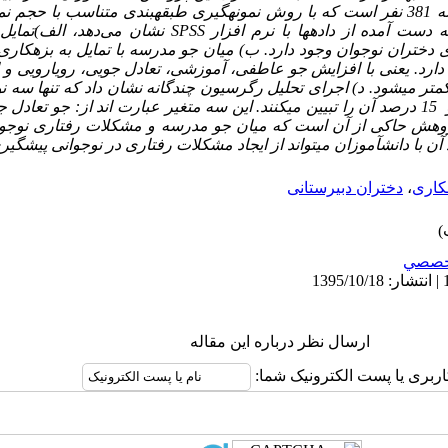
381
نفر است که با روش نمونه­گیری
طبقه­بندی متناسب با حجم نمو
 دست آمده از داده­ها با نرم افزار
SPSS
نشان می‌دهد، الف)‌تمایل 
دختران نوجوان وجود دارد. ب) میان جو مدرسه با تمایل به بزهکاری
 دارد. یعنی با افزایش جو عاطفی، آموزشی، تعادل جویی، رویارویی و 
کمتر می­شود. د) اجرای تحلیل رگرسیون چندگانه نشان داد که تنها سه
تمایل به بزهکاری اثر دارند و 15 درصد آن را تبیین می­کنند. این سه متغیر عبارت اند از: ج
وهش
حاکی
از
آن
است
که
میان
جو مدرسه
و مشکلات
رفتاری
نوجوا
آن
با
دانش­آموزان
می­تواند
از ایجاد
مشکلات
رفتاری
در
نوجوانی
پیشگیر
هکاری
،
دختران دبیرستانی
خصصي
ارسال نظر درباره این مقاله
اربری یا پست الکترونیک شما: