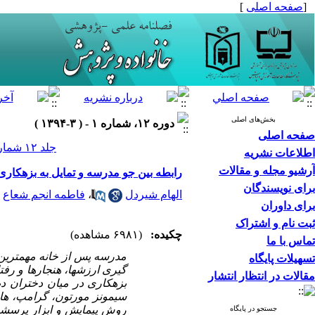
[
صفحه اصلی
]
بخش‌های اصلی
دوره ۱۲، شماره ۱ - ( ۳-۱۳۹۴ )
صفحه اصلی
جلد ۱۲ شماره ۱ صفحات ۸۶-۶۷
اطلاعات نشریه
آرشیو مجله و مقالات
رابطه بین جو مدرسه و تمایل به بزهکار
برای نویسندگان
الهام شیردل
،
فاطمه انجم شعاع
برای داوران
ثبت نام و اشتراک
چکیده:
(۶۹۸۱ مشاهده)
تماس با ما
مدرسه پس از خانه مهم­ترین
تسهیلات پایگاه
گیری ارزشها، هنجارها و رفت
مقالات در انتظار انتشار
بزهکاری
در
میان
دختران دب
سیمونز
مورتون،
گرامپ، ها
روش پیمایش و
ابزار پرسشن
جستجو در پایگاه