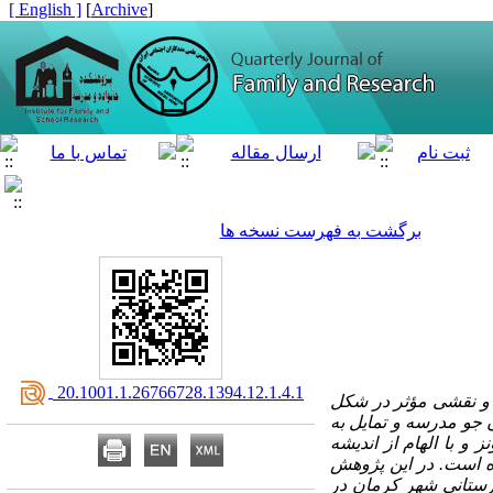
[ English ]
]
Archive
[
برگشت به فهرست نسخه ها
‎ 20.1001.1.26766728.1394.12.1.4.1
د و نقشی مؤثر در شکل
جو مدرسه و تمایل به
 با الهام از اندیشه
ه است. در این پژوهش
یرستانی شهر کرمان در