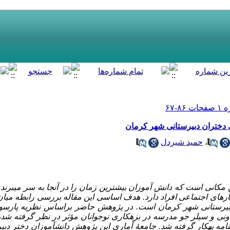
ی دختران دبیرستانی شهر کرمان
،
حمید شیردل
 مکانی است که دانش آموزان بیشترین زمان را در آنجا به سر می­برن
ارهای اجتماعی افراد دارد. هدف
اساسی
این
مقاله
بررسی رابطه میان 
یرستانی
شهر کرمان
است. در پژوهش حاضر براساس نظریه پارسونز و
ونی
و
سیلر جو مدرسه در بزهکاری نوجوانان مؤثر در نظر گرفته شد
امه
به­کار گرفته شد. جامعۀ آماری این پژوهش
دانش­آموزان دختر دب