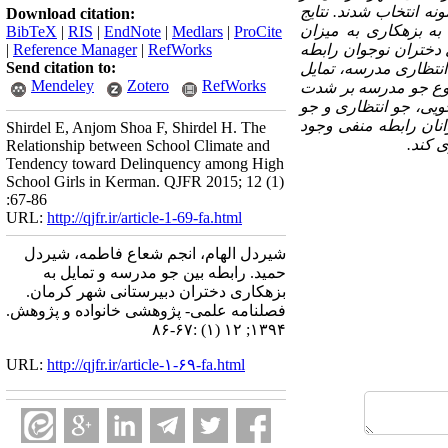
نه انتخاب شدند.
نتایج
Download citation:
به بزهکاری به میزان
BibTeX
|
RIS
|
EndNote
|
Medlars
|
ProCite
 دختران نوجوان رابطه
RefWorks
|
Reference Manager
|
Send citation to:
انتظاری مدرسه، تمایل
Mendeley
Zotero
RefWorks
 نوع جو مدرسه بر شدت
و تعادل جویی، جو انتظاری و جو
نان
رابطه
منفی وجود
Shirdel E, Anjom Shoa F, Shirdel H. The
ی
کند.
Relationship between School Climate and
Tendency toward Delinquency among High
School Girls in Kerman. QJFR 2015; 12 (1)
:67-86
URL:
http://qjfr.ir/article-1-69-fa.html
شیردل الهام، انجم شعاع فاطمه، شیردل
حمید. رابطه بین جو مدرسه و تمایل به
بزهکاری دختران دبیرستانی شهر کرمان.
فصلنامه علمی- پژوهشی خانواده و پژوهش.
۱۳۹۴; ۱۲ (۱) :۶۷-۸۶
URL:
http://qjfr.ir/article-۱-۶۹-fa.html