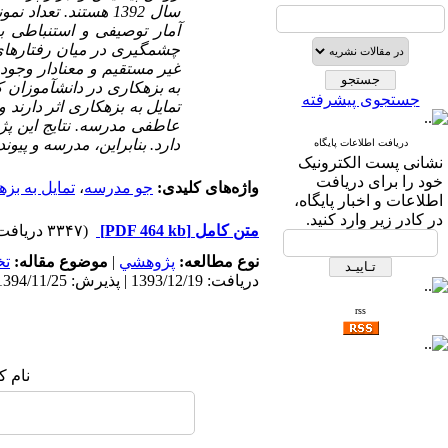
سال
1392 هستند. تعداد نمونه
آمار توصیفی و استنباطی به
چشمگیری در میان رفتارهای 
غیر مستقیم و معنا‌دار وجود
به بزهکاری در دانش­آموزان 
جستجوی پیشرفته
عاطفی مدرسه. نتایج
این
پژ
دارد. بنابراین،
مدرسه
و
پیوند
دریافت اطلاعات پایگاه
نشانی پست الکترونیک
خود را برای دریافت
واژه‌های کلیدی:
جو مدرسه
،
تمایل به بز
اطلاعات و اخبار پایگاه،
در کادر زیر وارد کنید.
متن کامل
[PDF 464 kb]
(۳۳۴۷ دریافت)
نوع مطالعه:
پژوهشي
|
موضوع مقاله:
ت
دریافت: 1393/12/19 | پذیرش: 1394/11/25 | انتشار: 1395/10/18
rss
نام ک