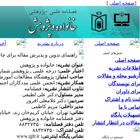
[
صفحه اصلی
]
بخش‌های اصلی
راهنمای تدوین و پذیرش مقاله برای چا
صفحه اصلی
عنوان نشریه:
خانواده و پژوهش
اطلاعات نشریه
اعتبار علمی:
درجه علمی ـ پژوهشی شماره ۷۹/۱۱/۳
آرشیو مجله و مقالات
صاحب امتیاز:
پژوهشگاه مطالعات آموزش 
همکار نشریه:
انجمن علمی مددکاران اجتما
برای نویسندگان
تناوب انتشار نشریه:
فصلنامه
برای داوران
مدیر مسئول:
دکتر علی لطیفی
ثبت نام و اشتراک
سردبیر:
دکتر غلامعلی افروز
مدیر داخلی:
مریم کاظمی
تماس با ما
نشانی:
تسهیلات پایگاه
دفتر فصلنامه خانواده و پژوهش
مقالات در انتظار انتشار
تلفن دفتر فصلنامه:
۸۸۳۲۷۳۵۰
تلفن اشتراک:
۸۸۳۲۷۳۵۰
نشانی پایگاه اینترنتی:
www.qjfr.ir
جستجو در پایگاه