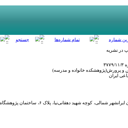
پ در نشریه
۳۷
و پرورش(پژوهشکده خانواده و مدرسه)
عی ایران
تهران، خیابان کریم‌خان زند، خیابان ایرانشهر ش