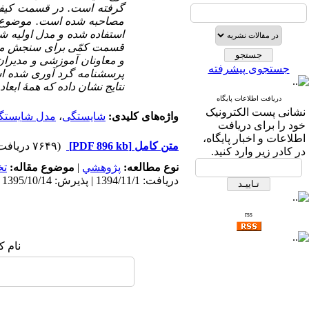
مصاحبه شده است. موضوع م
استفاده شده و مدل اولیه 
جستجوی پیشرفته
پرسشنامه گرد آوری شده است
نتایج نشان داده که همۀ ابع
دریافت اطلاعات پایگاه
نشانی پست الکترونیک
واژه‌های کلیدی:
شایستگی
،
مدل شایستگ
خود را برای دریافت
اطلاعات و اخبار پایگاه،
متن کامل
[PDF 896 kb]
(۷۶۴۹ دریافت)
در کادر زیر وارد کنید.
نوع مطالعه:
پژوهشي
|
موضوع مقاله:
ت
دریافت: 1394/11/1 | پذیرش: 1395/10/14 | انتشار: 1395/9/9
rss
نام ک