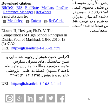
و معاونان آموزشی مدارس متوسطه
Download citation:
 تحلیل محتوای کیفی
BibTeX
|
RIS
|
EndNote
|
Medlars
|
ProCite
 استخراج شد. سپس در
RefWorks
|
Reference Manager
|
Send citation to:
رسشنامه ای محقق ساخته حاوی 44 سؤال استفاده شده که میان مدیران
Mendeley
Zotero
RefWorks
و معاونان آموزشی و مدیران ارشد ستادی وکارشناسان اداره آموزش و پرورش ناحیه 4 مشهد توزیع شده و در نهایت 140
موس استفاده شده است.
ع شده است.
Ekrami H, Hoshyar, Ph.D. V. The
Competencies of High School Principals in
District Four of Mashhad. QJFR 2016; 13
(3) :7-32
URL:
http://qjfr.ir/article-1-158-fa.html
اکرامی حمید، هوشیار وجیهه. شناسایی و
تبیین شایستگی های مدیران مدارس
متوسطه(مورد مطالعه: مدارس متوسطه
ناحیه ۴ مشهد). فصلنامه علمی- پژوهشی
خانواده و پژوهش. ۱۳۹۵; ۱۳ (۳) :۷-۳۲
URL:
http://qjfr.ir/article-۱-۱۵۸-fa.html