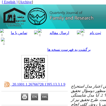
[ English ]
]
Archive
[
برگشت به فهرست نسخه ها
‎ 20.1001.1.26766728.1395.13.3.1.9
اعتبار مدل استخراج
ـد انجام گرفت. به همین منظور دوسؤال تحقیق
مورد بررسی قرار گرفت: 1.شایستگی های مدیران مدارس شامل چه ابعاد و مؤلفه­ هایی است؟ 2. آیا مدل شایستگی
ست. طرح تحقیق نیز از
 با روش کمّی انجام