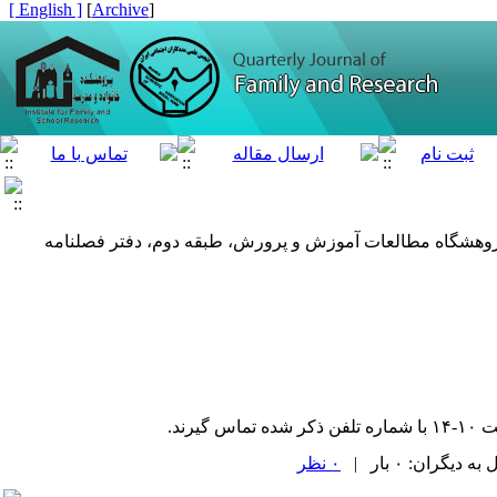
[ English ]
]
Archive
[
د، خیابان ایرانشهر شمالی، کوچه خسرو (شهید دهقانی نیا) پلاک ۶- ساختمان پژوهشگاه مطالعات آموزش و پرورش، طبقه دوم، دفتر فصلنامه
ند.
یگران: ۰ بار |
۰ نظر