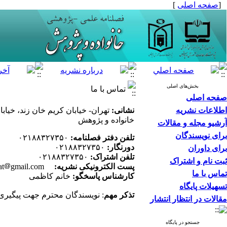
[
صفحه اصلی
]
بخش‌های اصلی
تماس با ما
صفحه اصلی
اطلاعات نشریه
نشانی:
خانواده و پژوهش
آرشیو مجله و مقالات
برای نویسندگان
تلفن دفتر فصلنامه:
۰۲۱۸۸۳۲۷۳۵۰
دورنگار:
۰۲۱۸۸۳۲۷۳۵۰
برای داوران
تلفن اشتراک:
۰۲۱۸۸۳۲۷۳۵۰
ثبت نام و اشتراک
پست الکترونیکی نشریه:
ript
gmail.com
at
تماس با ما
کارشناس پاسخگو:
خانم کاظمی
تسهیلات پایگاه
تذکر مهم
: نویسندگان محترم جهت پیگیری فرآیند مقالا
مقالات در انتظار انتشار
جستجو در پایگاه