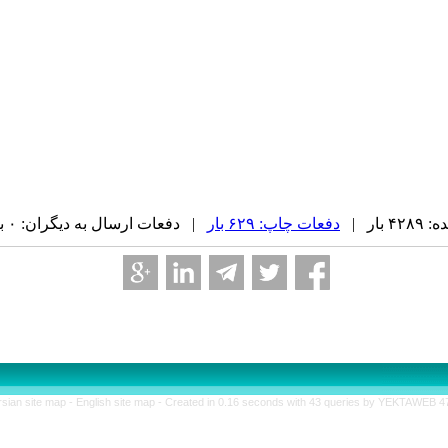
بار |
دفعات چاپ: ۶۲۹ بار
| دفعات ارسال به دیگران: ۰ بار |
rsian site map -
English site map
- Created in 0.16 seconds with 43 queries by YEKTAWEB 4