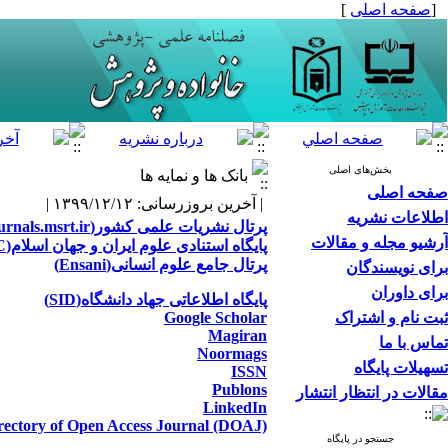
[
صفحه اصلی
]
بخش‌های اصلی
بانک ها و نمایه ها
صفحه اصلی
| آخرین بروزرسانی: ۱۳۹۹/۱۲/۱۲ |
اطلاعات نشریه
پرتال نشریات علمی کشور(Journals.msrt.ir)
آرشیو مجله و مقالات
پایگاه استنادی علوم ایران و جهان اسلام(ISC)
پرتال جامع علوم انسانی(Ensani)
برای نویسندگان
برای داوران
پایگاه اطلاعاتی جهاد دانشگاه(SID)
ثبت نام و اشتراک
Google Scholar
Magiran
تماس با ما
Noormags
تسهیلات پایگاه
ISSN
Publons
مقالات در انتظار انتشار
LinkedIn
rectory of Open Access Journal (DOAJ)
جستجو در پایگاه