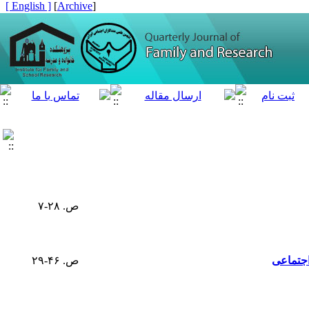
[ English ]
]
Archive
[
ص. ۲۸-۷
 اجتماعی
ص. ۴۶-۲۹