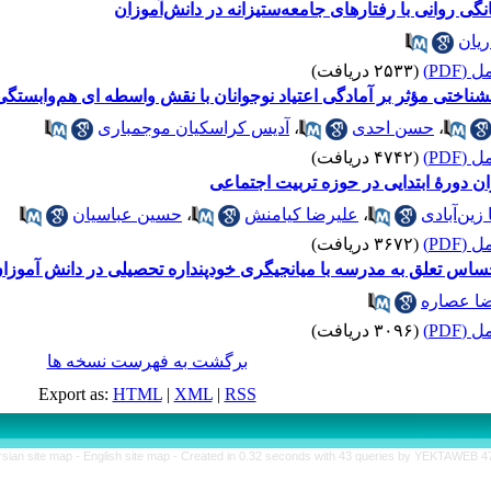
گی روانی با رفتارهای جامعه‌ستیزانه در دانش‌آموزان
ریان
(PDF)
(۲۵۳۳ دریافت)
ناختی مؤثر بر آمادگی اعتیاد نوجوانان با نقش واسطه ای هم‌وابستگی
،
حسن احدی
،
آدیس کراسکیان موجمباری
(PDF)
(۴۷۴۲ دریافت)
ن دورۀ ابتدایی در حوزه تربیت اجتماعی
ین‌آبادی
،
علیرضا کیامنش
،
حسین عباسیان
(PDF)
(۳۶۷۲ دریافت)
حساس تعلق به مدرسه با میانجیگری خودپنداره تحصیلی در دانش آموزا
ا عصاره
(PDF)
(۳۰۹۶ دریافت)
برگشت به فهرست نسخه ها
Export as:
HTML
|
XML
|
RSS
rsian site map -
English site map
- Created in 0.32 seconds with 43 queries by YEKTAWEB 4