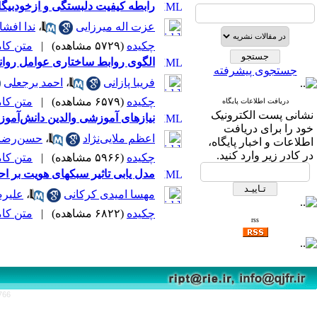
رابطه کیفیت دلبستگی و ازخودبیگان
عزت اله میرزایی
،
ندا افشا
چکیده
(۵۷۲۹ مشاهده)
|
متن کامل 
الگوی روابط ساختاری عوامل روانش
جستجوی پیشرفته
فریبا پازانی
،
احمد برجعلی
چکیده
(۶۵۷۹ مشاهده)
|
متن کامل 
دریافت اطلاعات پایگاه
نشانی پست الکترونیک
نیازهای آموزشی والدین دانش‌آموزا
خود را برای دریافت
اعظم ملایی‌نژاد
،
حسن‌رضا ز
اطلاعات و اخبار پایگاه،
در کادر زیر وارد کنید.
چکیده
(۵۹۶۶ مشاهده)
|
متن کامل 
مدل یابی تاثیر سبکهای هویت بر ا
مهسا امیدی کرکانی
،
علیرض
چکیده
(۶۸۲۲ مشاهده)
|
متن کامل 
rss
766