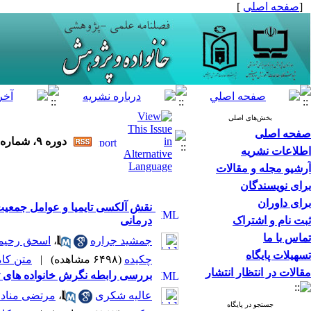
[
صفحه اصلی
]
بخش‌های اصلی
صفحه اصلی
دوره ۹، شماره ۳ - ( ۹-۱۳۹۱ )
اطلاعات نشریه
آرشیو مجله و مقالات
برای نویسندگان
برای داوران
ثبت نام و اشتراک
درمانی
تماس با ما
جمشید جراره
،
اسحق رحیمی
تسهیلات پایگاه
چکیده
(۶۴۹۸ مشاهده)
|
متن کامل 
مقالات در انتظار انتشار
بررسی رابطه نگرش خانواده های ته
عالیه شکری
،
مرتضی مناد
جستجو در پایگاه